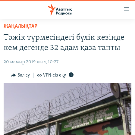
Accessibility
links
Skip
ЖАҢАЛЫҚТАР
to
ЖАҢАЛЫҚТАР
Тәжік түрмесіндегі бүлік кезінде
main
САЯСАТ
content
кем дегенде 32 адам қаза тапты
AZATTYQTV
Skip
to
20 мамыр 2019 жыл, 10:27
ҚАҢТАР ОҚИҒАСЫ
main
АДАМ ҚҰҚЫҚТАРЫ
Бөлісу
VPN-сіз оқу
Navigation
Skip
ӘЛЕУМЕТ
to
ӘЛЕМ
Search
АРНАЙЫ ЖОБАЛАР
Русский