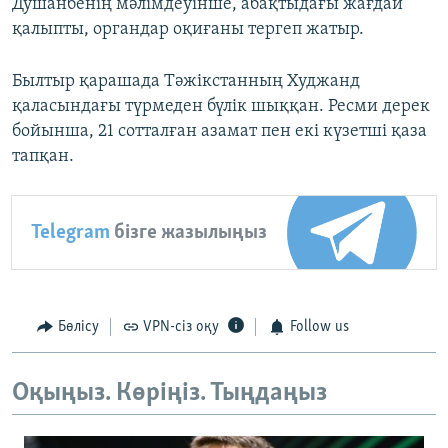
Душанбенің мәлімдеуінше, абақтыдағы жағдай
қалыпты, органдар оқиғаны тергеп жатыр.
Былтыр қарашада Тәжікстанның Худжанд
қаласындағы түрмеден бүлік шыққан. Ресми дерек
бойынша, 21 сотталған азамат пен екі күзетші қаза
тапқан.
Telegram
бізге жазылыңыз
Бөлісу
VPN-сіз оқу
Follow us
Оқыңыз. Көріңіз. Тыңдаңыз