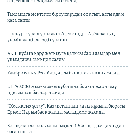
соң Wildberries қоймасы өртенді
Таиландта мектепте біреу қарудан оқ атып, алты адам
қаза тапты
Прокуратура журналист Александра Алёхованың
үкімін жеңілдетуді сұраған
АҚШ Кубаға қару жеткізуге қатысы бар адамдар мен
ұйымдарға санкция салды
Ұлыбритания Ресейдің алты банкіне санкция салды
UEFA 2030 жылғы әлем кубогына бойкот жариялау
идеясынан бас тартпайды
"Жосықсыз ұстау". Қазақстанның адам құқығы бюросы
Ермек Нарымбаев жайлы мәлімдеме жасады
Қазақстанда рақымшылықпен 1,5 мың адам қамаудан
босап шықты