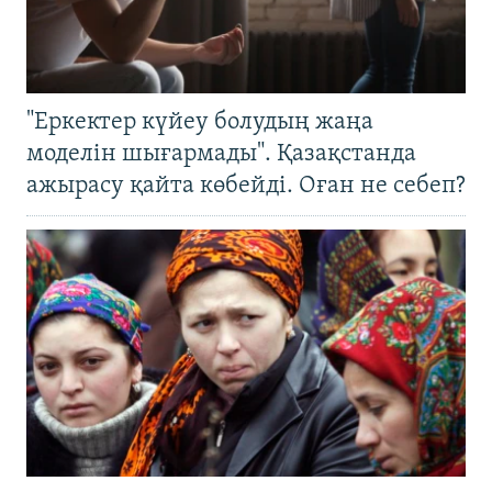
"Еркектер күйеу болудың жаңа
моделін шығармады". Қазақстанда
ажырасу қайта көбейді. Оған не себеп?