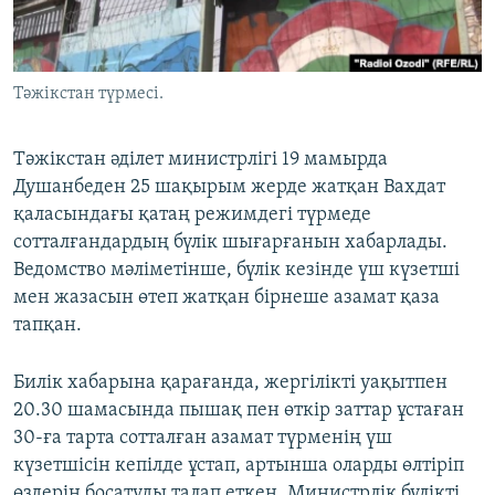
ЖАЗЫЛЫҢЫЗ
Тәжікстан түрмесі.
Басқа тілдерде
Тәжікстан әділет министрлігі 19 мамырда
Душанбеден 25 шақырым жерде жатқан Вахдат
қаласындағы қатаң режимдегі түрмеде
сотталғандардың бүлік шығарғанын хабарлады.
Ведомство мәліметінше, бүлік кезінде үш күзетші
мен жазасын өтеп жатқан бірнеше азамат қаза
тапқан.
Билік хабарына қарағанда, жергілікті уақытпен
20.30 шамасында пышақ пен өткір заттар ұстаған
30-ға тарта сотталған азамат түрменің үш
күзетшісін кепілде ұстап, артынша оларды өлтіріп
өздерін босатуды талап еткен. Министрлік бүлікті