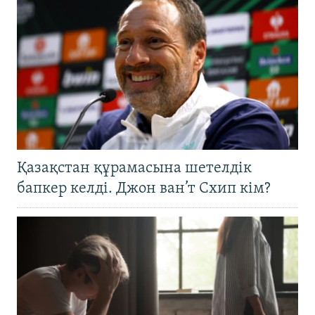
Қазақстан құрамасына шетелдік
бапкер келді. Джон ван’т Схип кім?