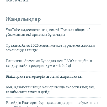
жасалған
Жаңалықтар
YouTube видеохостинг қызметі "Русская община"
ұйымының екі арнасын бұғаттады
Орталық Азия 2025 жылы әлемде туризм ең жылдам
өскен өңір атанды
Пашинян: Армения Еуроодақ пен ЕАЭО-ның бірін
таңдау жайлы референдум өткізбейді
Білім грант иегерлерінің тізімі жарияланды
БАҚ: Қазақстан Теңіз кен орнында экологиялық заң
талабы сақталмаған дейді
Ресейдің Екатеринбург қаласында дрон шабуылынан