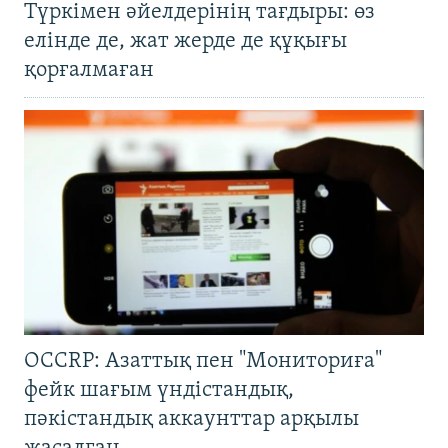
Түркімен әйелдерінің тағдыры: өз
елінде де, жат жерде де құқығы
қорғалмаған
OCCRP: Азаттық пен "Мониториға"
фейк шағым үндістандық,
пәкістандық аккаунттар арқылы