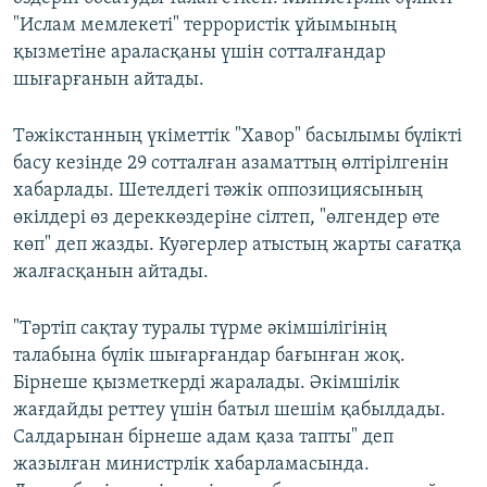
"Ислам мемлекеті" террористік ұйымының
қызметіне араласқаны үшін сотталғандар
шығарғанын айтады.
Тәжікстанның үкіметтік "Хавор" басылымы бүлікті
басу кезінде 29 сотталған азаматтың өлтірілгенін
хабарлады. Шетелдегі тәжік оппозициясының
өкілдері өз дереккөздеріне сілтеп, "өлгендер өте
көп" деп жазды. Куәгерлер атыстың жарты сағатқа
жалғасқанын айтады.
"Тәртіп сақтау туралы түрме әкімшілігінің
талабына бүлік шығарғандар бағынған жоқ.
Бірнеше қызметкерді жаралады. Әкімшілік
жағдайды реттеу үшін батыл шешім қабылдады.
Салдарынан бірнеше адам қаза тапты" деп
жазылған министрлік хабарламасында.