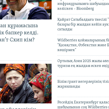
инфрақұрылымға шабуылдам
келіскен – Bloomberg
Қайрат Сатыбалдыға тиесілі "
базары бір жылдан кейін ау
тан құрамасына
сатылды
к бапкер келді.
н’т Схип кім?
Wildberries қоймаларының бі
"Қазақстан, Өзбекстан және 
көшірмек"
Орталық Азия 2025 жылы әл
туризм ең жылдам өскен өңі
Білім грант иегерлерінің тізі
жарияланды
Ресейдің Екатеринбург қала
шабуылынан соң Wildberries