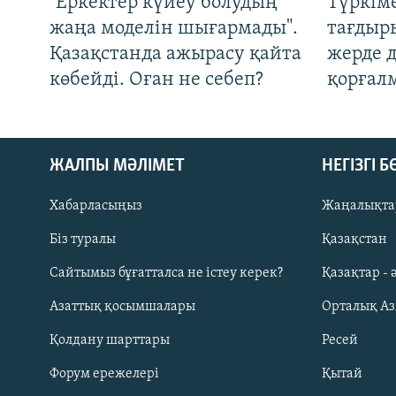
"Еркектер күйеу болудың
Түркім
жаңа моделін шығармады".
тағдыры
Қазақстанда ажырасу қайта
жерде 
көбейді. Оған не себеп?
қорғал
ЖАЛПЫ МӘЛІМЕТ
НЕГІЗГІ 
Хабарласыңыз
Жаңалықта
Біз туралы
Қазақстан
Русский
Сайтымыз бұғатталса не істеу керек?
Қазақтар - 
Азаттық қосымшалары
Орталық А
ЖАЗЫЛЫҢЫЗ
Қолдану шарттары
Ресей
Форум ережелері
Қытай