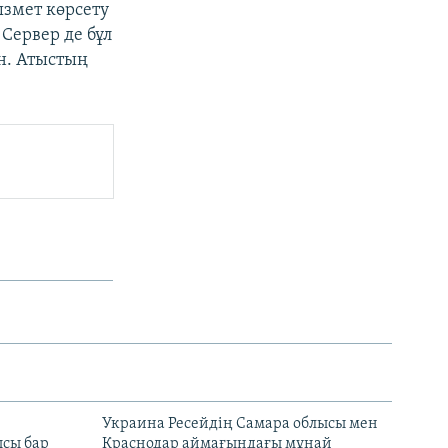
ызмет көрсету
Сервер де бұл
н. Атыстың
н
Украина Ресейдің Самара облысы мен
сы бар
Краснодар аймағындағы мұнай