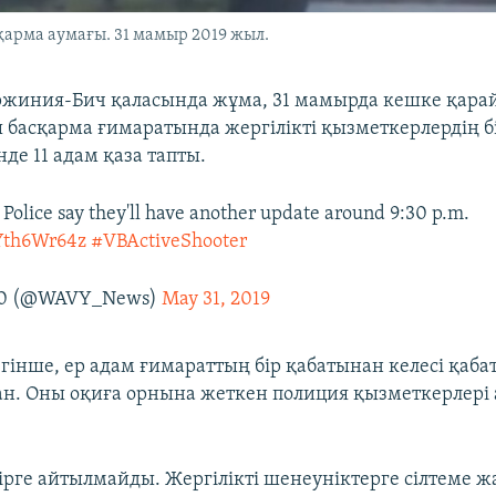
арма аумағы. 31 мамыр 2019 жыл.
жиния-Бич қаласында жұма, 31 мамырда кешке қара
басқарма ғимаратында жергілікті қызметкерлердің б
нде 11 адам қаза тапты.
 Police say they'll have another update around 9:30 p.m.
VYth6Wr64z
#VBActiveShooter
10 (@WAVY_News)
May 31, 2019
гінше, ер адам ғимараттың бір қабатынан келесі қаба
қан. Оны оқиға орнына жеткен полиция қызметкерлері
зірге айтылмайды. Жергілікті шенеуніктерге сілтеме ж