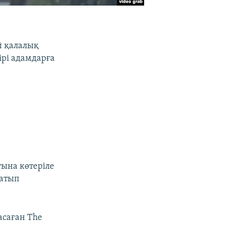
й қалалық
ірі адамдарға
тына көтеріле
 атып
асаған The