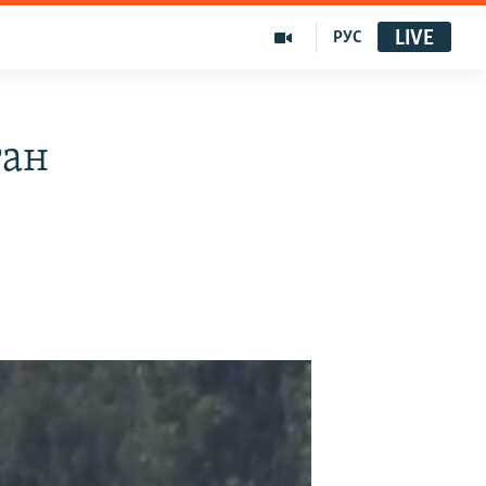
LIVE
РУС
ған