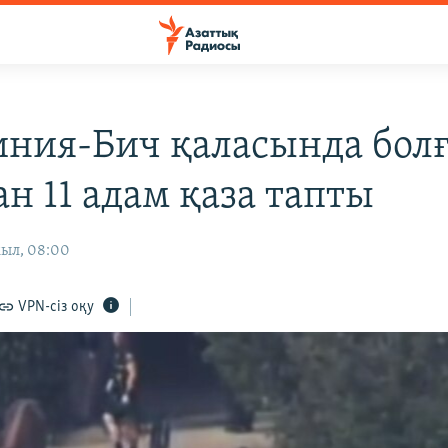
ния-Бич қаласында бол
н 11 адам қаза тапты
жыл, 08:00
VPN-сіз оқу