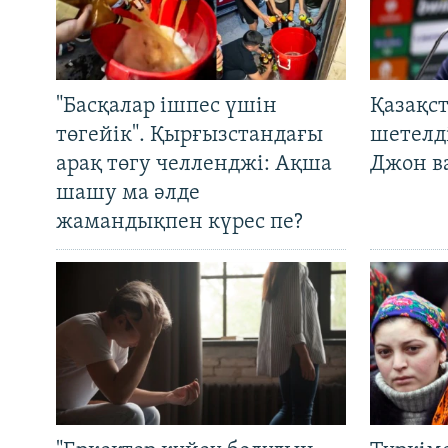
"Басқалар ішпес үшін
Қазақс
төгейік". Қырғызстандағы
шетелді
арақ төгу челленджі: Ақша
Джон ва
шашу ма әлде
жамандықпен күрес пе?