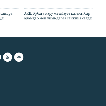
ксандра
АҚШ Кубаға қару жеткізуге қатысы бар
уді
адамдар мен ұйымдарға санкция салды