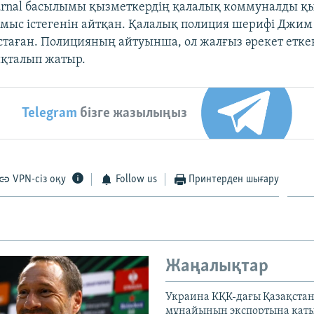
Journal басылымы қызметкердің қалалық коммуналды қ
мыс істегенін айтқан. Қалалық полиция шерифі Джим 
стаған. Полицияның айтуынша, ол жалғыз әрекет етке
ықталып жатыр.
Telegram
бізге жазылыңыз
VPN-сіз оқу
Follow us
Принтерден шығару
Жаңалықтар
Украина КҚК-дағы Қазақста
мұнайының экспортына қаты