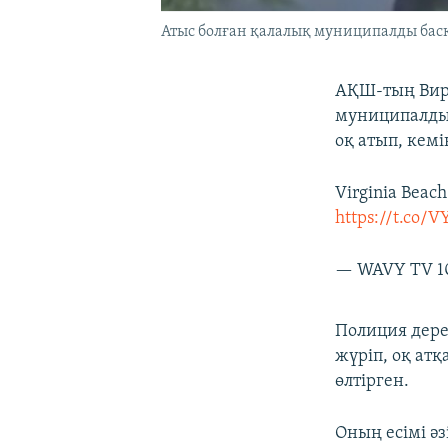
Атыс болған қалалық муниципалды басқ
АҚШ-тың Вир
муниципалды 
оқ атып, кемі
Virginia Beach
https://t.co/
— WAVY TV 
Полиция дере
жүріп, оқ ат
өлтірген.
Оның есімі ә