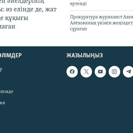
ен әйелдерінің
өртенді
: өз елінде де, жат
де құқығы
Прокуратура журналист Але
Алёхованың үкімін жеңілдет
маған
сұраған
БӨЛІМДЕР
ЖАЗЫЛЫҢЫЗ
р
әлемде
зия