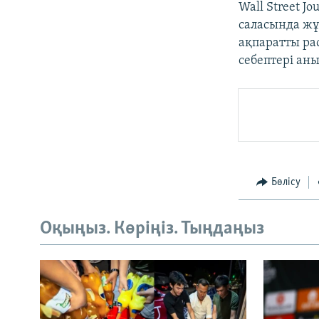
Wall Street 
саласында жұ
ақпаратты ра
себептері ан
Бөлісу
Оқыңыз. Көріңіз. Тыңдаңыз