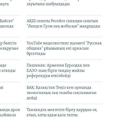
ауға
зауытына шабуылдады
Байсат"
АҚШ сенаты Ресейге санкция салатын
кционда
"Линдси Грэм заң жобасын" мақұлдады
р бөлігін
YouTube видеохостинг қызметі "Русская
Беларуське
община" ұйымының екі арнасын
бұғаттады
емде
Пашинян: Армения Еуроодақ пен
р атанды
ЕАЭО-ның бірін таңдау жайлы
референдум өткізбейді
мі
БАҚ: Қазақстан Теңіз кен орнында
экологиялық заң талабы сақталмаған
дейді
сында дрон
Таиландта мектепте біреу қарудан оқ
 қоймасы
атып, алты адам қаза тапты