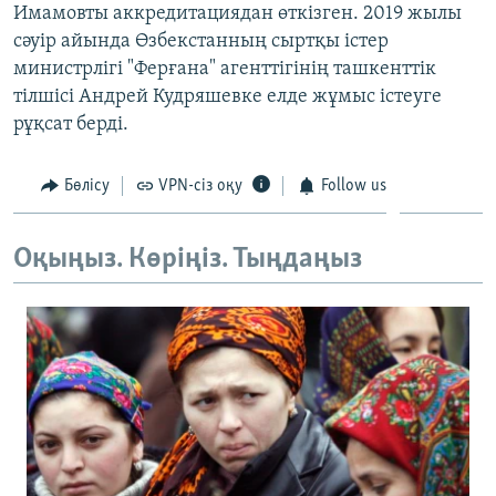
Имамовты аккредитациядан өткізген. 2019 жылы
сәуір айында Өзбекстанның сыртқы істер
министрлігі "Ферғана" агенттігінің ташкенттік
тілшісі Андрей Кудряшевке елде жұмыс істеуге
рұқсат берді.
Бөлісу
VPN-сіз оқу
Follow us
Оқыңыз. Көріңіз. Тыңдаңыз