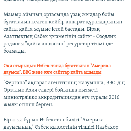
Мамыр айының ортасында ұзақ жылдар бойы
бұғатталып келген кейбір ақпарат құралдарының
сайты қайта жұмыс істей бастады. Бірақ
Азаттықтың Өзбек қызметінің сайты - Озодлик
радиосы "қайта ашылған" ресурстар тізімінде
болмады.
Оқи отырыңыз:
Өзбекстанда бұғатталған "Америка
дауысы", BBC және өзге сайттар қайта ашылды
"Ферғана" ақпарат агенттігінің жазуынша, BBC-дің
Орталық Азия елдері бойынша қызметі
министрлікке аккредитациядан өту туралы 2016
жылы өтініш берген.
Бір жыл бұрын Өзбекстан билігі "Америка
дауысының" Өзбек қызметінің тілшісі Навбахор