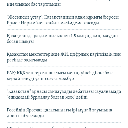
идеясынан бас тартпайды
"Жосықсыз ұстау". Қазақстанның адам құқығы бюросы
Ермек Нарымбаев жайлы мәлімдеме жасады
Қазақстанда рақымшылықпен 1,5 мың адам қамаудан
босап шықты
Қазақстан мектептерінде ЖИ, цифрлық қауіпсіздік пән
ретінде оқытылады
БАҚ: КҚК танкер тапшылығы мен қауіпсіздікке бола
мұнай тиеуді үзіп-созуға мәжбүр
"Қазақстан" арнасы сайлауалды дебаттағы сауалнамада
"ешқандай бұрмалау болған жоқ" дейді
Ресейдің Ярослав қаласындағы ірі мұнай зауытына
дрон шабуылдады