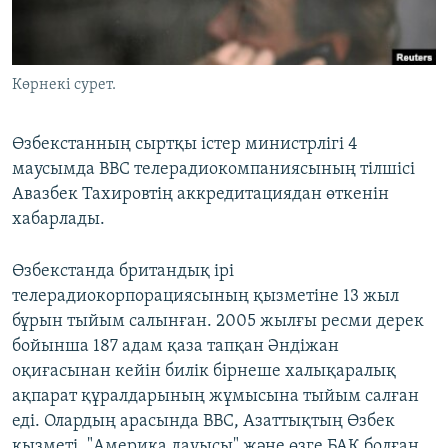
ЖАЗЫЛЫҢЫЗ
Көрнекі сурет.
Басқа тілдерде
Өзбекстанның сыртқы істер министрлігі 4
маусымда BBC телерадиокомпаниясының тілшісі
Авазбек Тахировтің аккредитациядан өткенін
хабарлады.
Өзбекстанда британдық ірі
телерадиокорпорациясының қызметіне 13 жыл
бұрын тыйым салынған. 2005 жылғы ресми дерек
бойынша 187 адам қаза тапқан Әндіжан
оқиғасынан кейін билік бірнеше халықаралық
ақпарат құралдарының жұмысына тыйым салған
еді. Олардың арасында BBC, Азаттықтың Өзбек
қызметі, "Америка дауысы" және өзге БАҚ болған.