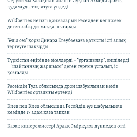
CPJ ұйымы Қазақстан билігін Лұқпан Ахмедияровты
қудалауды тоқтатуға үндеді
Wildberries негізгі қоймаларын Ресейден көшірмек
деген хабарды жоққа шығарды
"Әділ сөз" қоры Динара Егеубаеваға қатысты істі ашық
тергеуге шақырды
Түркістан өңірінде әйелдерді – "ұрғашылар", әншілерді
– "шайтанның жаршысы" деген тұрғын ұсталып, іс
қозғалды
Ресейдің Тула облысында дрон шабуылынан кейін
Wildberries орталығы өртенді
Киев пен Киев облысында Ресейдің әуе шабуылынан
кемінде 17 адам қаза тапқан
Қазақ кинорежиссері Ардақ Әмірқұлов дүниеден өтті