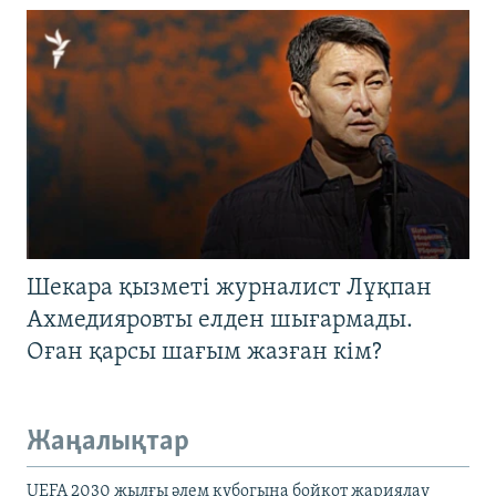
Шекара қызметі журналист Лұқпан
Ахмедияровты елден шығармады.
Оған қарсы шағым жазған кім?
Жаңалықтар
UEFA 2030 жылғы әлем кубогына бойкот жариялау