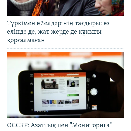
Түркімен әйелдерінің тағдыры: өз
елінде де, жат жерде де құқығы
қорғалмаған
OCCRP: Азаттық пен "Мониториға"