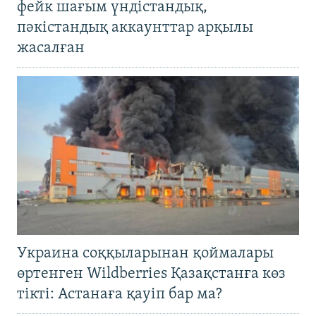
фейк шағым үндістандық,
пәкістандық аккаунттар арқылы
жасалған
Украина соққыларынан қоймалары
өртенген Wildberries Қазақстанға көз
тікті: Астанаға қауіп бар ма?