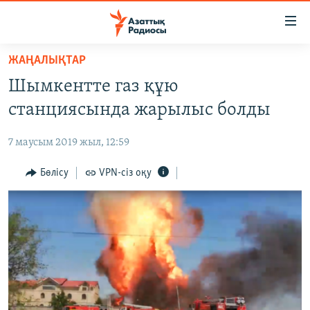
Accessibility
links
Skip
ЖАҢАЛЫҚТАР
to
ЖАҢАЛЫҚТАР
Шымкентте газ құю
main
САЯСАТ
content
станциясында жарылыс болды
AZATTYQTV
Skip
to
7 маусым 2019 жыл, 12:59
ҚАҢТАР ОҚИҒАСЫ
main
АДАМ ҚҰҚЫҚТАРЫ
Бөлісу
VPN-сіз оқу
Navigation
Skip
ӘЛЕУМЕТ
to
ӘЛЕМ
Search
АРНАЙЫ ЖОБАЛАР
Русский