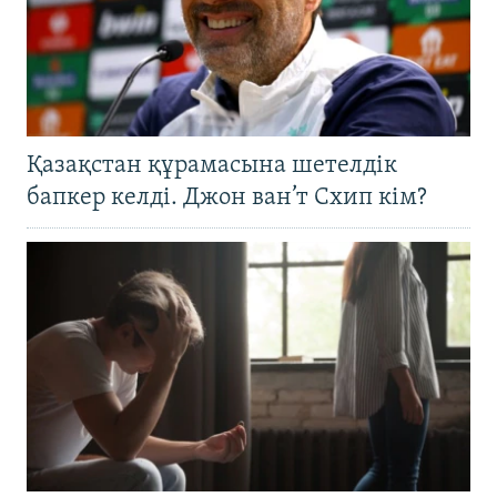
Қазақстан құрамасына шетелдік
бапкер келді. Джон ван’т Схип кім?