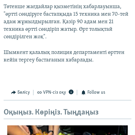
Төтенше жағдайлар қызметінің хабарлауынша,
"өртті сөндіруге бастапқыда 15 техника мен 70-тей
адам жұмылдырылған. Қазір 90 адам мен 21
техника өртті сөндіріп жатыр. Өрт толықтай
сөндірілген жоқ".
Шымкент қалалық полиция департаменті өрттен
кейін тергеу бастағанын хабарлады.
Бөлісу
VPN-сіз оқу
Follow us
Оқыңыз. Көріңіз. Тыңдаңыз