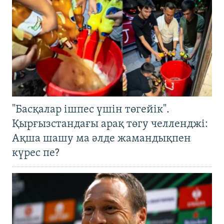
"Басқалар ішпес үшін төгейік".
Қырғызстандағы арақ төгу челленджі:
Ақша шашу ма әлде жамандықпен
күрес пе?