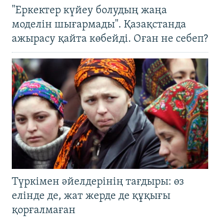
"Еркектер күйеу болудың жаңа
моделін шығармады". Қазақстанда
ажырасу қайта көбейді. Оған не себеп?
Түркімен әйелдерінің тағдыры: өз
елінде де, жат жерде де құқығы
қорғалмаған