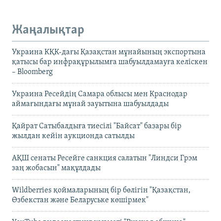
Жаңалықтар
Украина КҚК-дағы Қазақстан мұнайының экспортына
қатысы бар инфрақұрылымға шабуылдамауға келіскен
– Bloomberg
Украина Ресейдің Самара облысы мен Краснодар
аймағындағы мұнай зауытына шабуылдады
Қайрат Сатыбалдыға тиесілі "Байсат" базары бір
жылдан кейін аукционда сатылды
АҚШ сенаты Ресейге санкция салатын "Линдси Грэм
заң жобасын" мақұлдады
Wildberries қоймаларының бір бөлігін "Қазақстан,
Өзбекстан және Беларуське көшірмек"