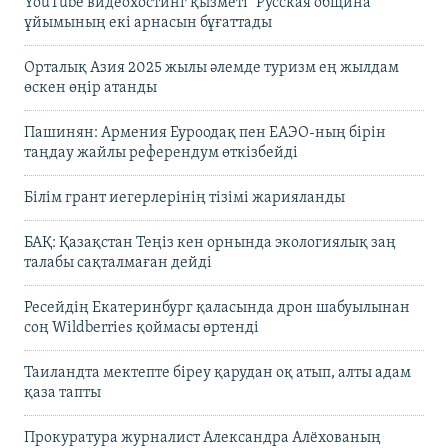
YouTube видеохостинг қызметі "Русская община"
ұйымының екі арнасын бұғаттады
Орталық Азия 2025 жылы әлемде туризм ең жылдам
өскен өңір атанды
Пашинян: Армения Еуроодақ пен ЕАЭО-ның бірін
таңдау жайлы референдум өткізбейді
Білім грант иегерлерінің тізімі жарияланды
БАҚ: Қазақстан Теңіз кен орнында экологиялық заң
талабы сақталмаған дейді
Ресейдің Екатеринбург қаласында дрон шабуылынан
соң Wildberries қоймасы өртенді
Таиландта мектепте біреу қарудан оқ атып, алты адам
қаза тапты
Прокуратура журналист Александра Алёхованың