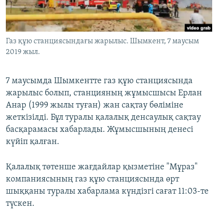
ЖАЗЫЛЫҢЫЗ
Газ құю станциясындағы жарылыс. Шымкент, 7 маусым
2019 жыл.
Басқа тілдерде
7 маусымда Шымкентте газ құю станциясында
жарылыс болып, станцияның жұмысшысы Ерлан
Анар (1999 жылы туған) жан сақтау бөліміне
жеткізілді. Бұл туралы қалалық денсаулық сақтау
басқарамасы хабарлады. Жұмысшының денесі
күйіп қалған.
Қалалық төтенше жағдайлар қызметіне "Мұраз"
компаниясының газ құю станциясында өрт
шыққаны туралы хабарлама күндізгі сағат 11:03-те
түскен.