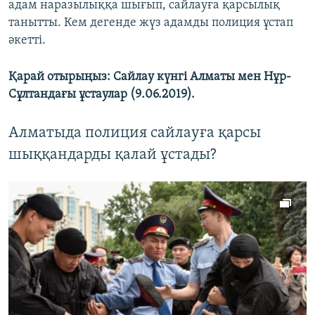
адам наразылыққа шығып, сайлауға қарсылық
танытты. Кем дегенде жүз адамды полиция ұстап
әкетті.
Қарай отырыңыз: Сайлау күнгі Алматы мен Нұр-
Сұлтандағы ұстаулар (9.06.2019).
Алматыда полиция сайлауға қарсы
шыққандарды қалай ұстады?