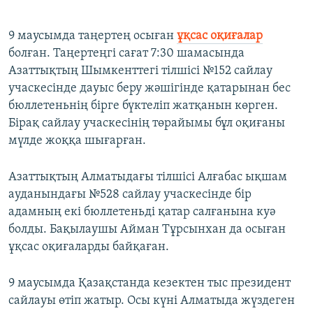
​9 маусымда таңертең осыған
ұқсас оқиғалар
болған. Таңертеңгі сағат 7:30 шамасында
Азаттықтың Шымкенттегі тілшісі №152 сайлау
учаскесінде дауыс беру жәшігінде қатарынан бес
бюллетеньнің бірге бүктеліп жатқанын көрген.
Бірақ сайлау учаскесінің төрайымы бұл оқиғаны
мүлде жоққа шығарған.
Азаттықтың Алматыдағы тілшісі Алғабас ықшам
ауданындағы №528 сайлау учаскесінде бір
адамның екі бюллетеньді қатар салғанына куә
болды. Бақылаушы Айман Тұрсынхан да осыған
ұқсас оқиғаларды байқаған.
9 маусымда Қазақстанда кезектен тыс президент
сайлауы өтіп жатыр. Осы күні Алматыда жүздеген