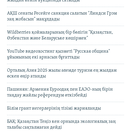
жылдан кейін аукционда сатылды
АҚШ сенаты Ресейге санкция салатын "Линдси Грэм
заң жобасын" мақұлдады
Wildberries қоймаларының бір бөлігін "Қазақстан,
Өзбекстан және Беларуське көшірмек"
YouTube видеохостинг қызметі "Русская община"
ұйымының екі арнасын бұғаттады
Орталық Азия 2025 жылы әлемде туризм ең жылдам
өскен өңір атанды
Пашинян: Армения Еуроодақ пен ЕАЭО-ның бірін
таңдау жайлы референдум өткізбейді
Білім грант иегерлерінің тізімі жарияланды
БАҚ: Қазақстан Теңіз кен орнында экологиялық заң
талабы сақталмаған дейді