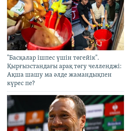
"Басқалар ішпес үшін төгейік".
Қырғызстандағы арақ төгу челленджі:
Ақша шашу ма әлде жамандықпен
күрес пе?