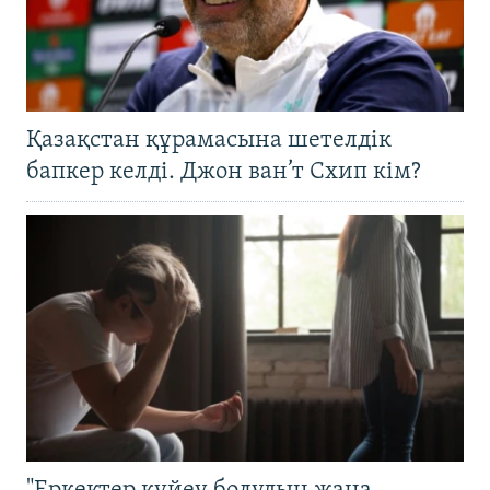
Қазақстан құрамасына шетелдік
бапкер келді. Джон ван’т Схип кім?