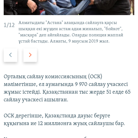
Алматыдағы "Астана" алаңында сайлауға қарсы
1/12
шыққан екі жүзден астам адам жиналып, "бойкот",
"масқара" деп айғайлады. Оларды полиция жаппай
ұстай бастады. Алматы, 9 маусым 2019 жыл.
P
N
r
e
e
x
v
t
Орталық сайлау комиссиясының (ОСК)
i
s
мәліметінше, ел аумағында 9 970 сайлау учаскесі
o
l
жұмыс істейді. Қазақстаннан тыс жерде 51 елде 65
u
i
сайлау учаскесі ашылған.
s
d
s
e
ОСК дерегінше, Қазақстанда дауыс беруге
l
құқығына ие 12 миллионға жуық сайлаушы бар.
i
d