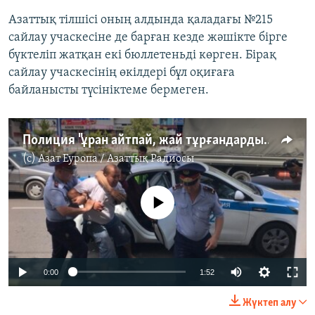
Азаттық тілшісі оның алдында қаладағы №215
сайлау учаскесіне де барған кезде жәшікте бірге
бүктеліп жатқан екі бюллетеньді көрген. Бірақ
сайлау учаскесінің өкілдері бұл оқиғаға
байланысты түсініктеме бермеген.
Полиция "ұран айтпай, жай тұрғандарды" да ұстады
(c)
Азат Еуропа / Азаттық Радиосы
No media source currently available
0:00
1:52
Жүктеп алу