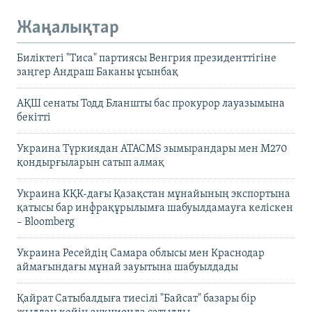
Жаңалықтар
Биліктегі "Тиса" партиясы Венгрия президенттігіне
заңгер Андраш Баканы ұсынбақ
АҚШ сенаты Тодд Бланшты бас прокурор лауазымына
бекітті
Украина Түркиядан ATACMS зымырандары мен M270
қондырғыларын сатып алмақ
Украина КҚК-дағы Қазақстан мұнайының экспортына
қатысы бар инфрақұрылымға шабуылдамауға келіскен
– Bloomberg
Украина Ресейдің Самара облысы мен Краснодар
аймағындағы мұнай зауытына шабуылдады
Қайрат Сатыбалдыға тиесілі "Байсат" базары бір