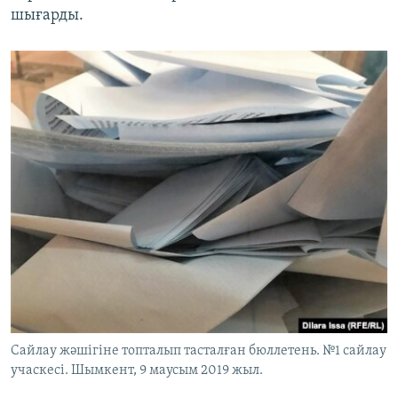
шығарды.
Сайлау жәшігіне топталып тасталған бюллетень. №1 сайлау
учаскесі. Шымкент, 9 маусым 2019 жыл.