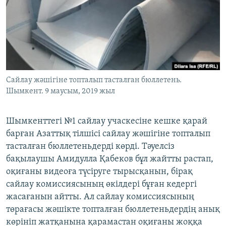
ЖАЗЫЛЫҢЫЗ
Басқа тілдерде
Сайлау жәшігіне топталып тасталған бюллетень.
Шымкент. 9 маусым, 2019 жыл
Шымкенттегі №1 сайлау учаскесіне кешке қарай
барған Азаттық тілшісі сайлау жәшігіне топталып
тасталған бюллетеньдерді көрді. Тәуелсіз
бақылаушы Амидулла Қабеков бұл жайтты растап,
оқиғаны видеоға түсіруге тырысқанын, бірақ
сайлау комиссиясының өкілдері бұған кедергі
жасағанын айтты. Ал сайлау комиссиясының
төрағасы жәшікте топталған бюллетеньдердің анық
көрініп жатқанына қарамастан оқиғаны жоққа