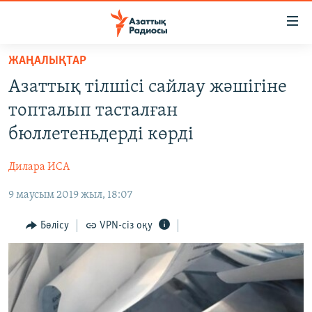
Accessibility
links
Skip
ЖАҢАЛЫҚТАР
to
ЖАҢАЛЫҚТАР
Азаттық тілшісі сайлау жәшігіне
main
САЯСАТ
content
топталып тасталған
AZATTYQTV
Skip
бюллетеньдерді көрді
to
ҚАҢТАР ОҚИҒАСЫ
main
Дилара ИСА
АДАМ ҚҰҚЫҚТАРЫ
Navigation
Skip
9 маусым 2019 жыл, 18:07
ӘЛЕУМЕТ
to
ӘЛЕМ
Бөлісу
VPN-сіз оқу
Search
АРНАЙЫ ЖОБАЛАР
Русский