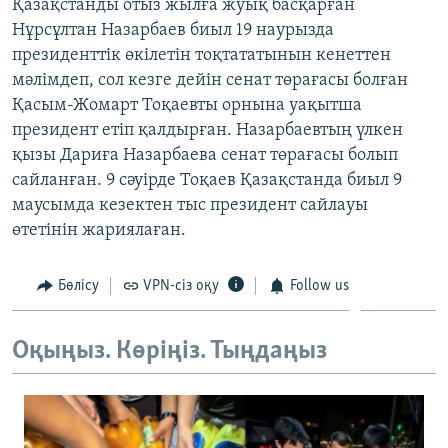
Қазақстанды отыз жылға жуық басқарған
e
Нұрсұлтан Назарбаев биыл 19 наурызда
президенттік өкілетін тоқтататынын кенеттен
мәлімдеп, сол кезге дейін сенат төрағасы болған
Қасым-Жомарт Тоқаевты орнына уақытша
президент етіп қалдырған. Назарбаевтың үлкен
қызы Дариға Назарбаева сенат төрағасы болып
сайланған. 9 сәуірде Тоқаев Қазақстанда биыл 9
маусымда кезектен тыс президент сайлауы
өтетінін жариялаған.
Бөлісу
VPN-сіз оқу
Follow us
Оқыңыз. Көріңіз. Тыңдаңыз