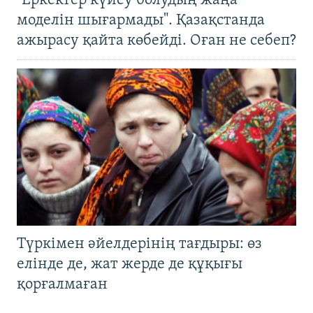
"Еркектер күйеу болудың жаңа
моделін шығармады". Қазақстанда
ажырасу қайта көбейді. Оған не себеп?
Түркімен әйелдерінің тағдыры: өз
елінде де, жат жерде де құқығы
қорғалмаған