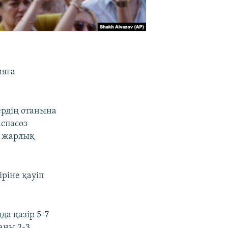
ияға
ердің отанына
аспасөз
е жарлық
ріне қауіп
а қазір 5-7
аны 2-3