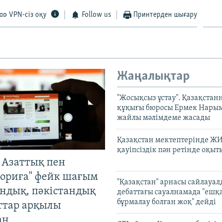
VPN-сіз оқу
Follow us
Принтерден шығару
Жаңалықтар
"Жосықсыз ұстау". Қазақста
құқығы бюросы Ермек Нары
жайлы мәлімдеме жасады
Қазақстан мектептерінде Ж
қауіпсіздік пән ретінде оқы
 Азаттық пен
ориға" фейк шағым
"Қазақстан" арнасы сайлауа
андық, пәкістандық
дебаттағы сауалнамада "ешқ
бұрмалау болған жоқ" дейді
ттар арқылы
ан