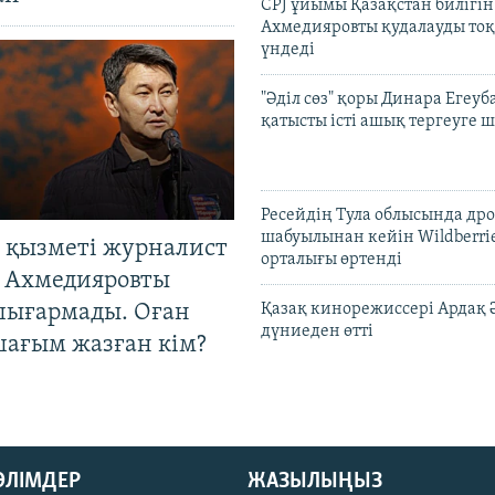
CPJ ұйымы Қазақстан билігі
Ахмедияровты қудалауды тоқ
үндеді
"Әділ сөз" қоры Динара Егеуб
қатысты істі ашық тергеуге
Ресейдің Тула облысында др
шабуылынан кейін Wildberri
 қызметі журналист
орталығы өртенді
 Ахмедияровты
шығармады. Оған
Қазақ кинорежиссері Ардақ 
дүниеден өтті
шағым жазған кім?
БӨЛІМДЕР
ЖАЗЫЛЫҢЫЗ