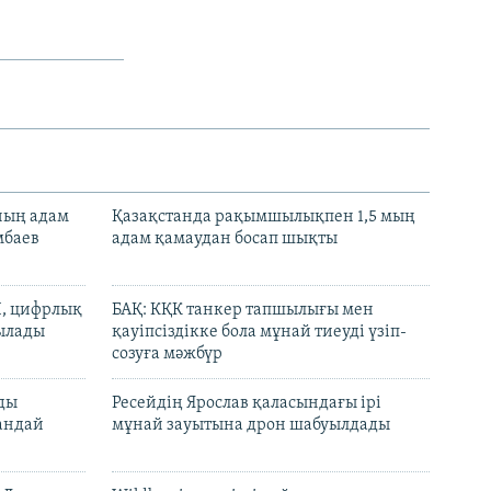
нның адам
Қазақстанда рақымшылықпен 1,5 мың
мбаев
адам қамаудан босап шықты
И, цифрлық
БАҚ: КҚК танкер тапшылығы мен
тылады
қауіпсіздікке бола мұнай тиеуді үзіп-
созуға мәжбүр
лды
Ресейдің Ярослав қаласындағы ірі
андай
мұнай зауытына дрон шабуылдады