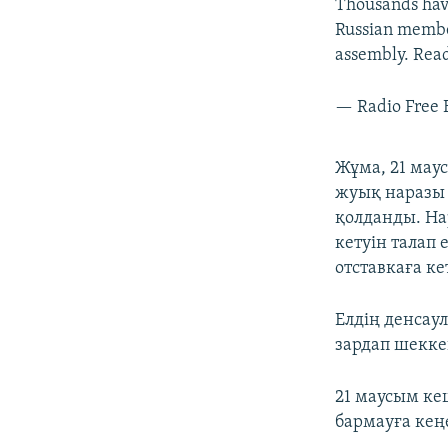
Thousands have 
Russian member
assembly. Rea
— Radio Free 
Жұма, 21 мау
жуық наразы 
қолданды. На
кетуін талап
отставкаға кет
Елдің денсау
зардап шекке
21 маусым кеш
бармауға кеңе