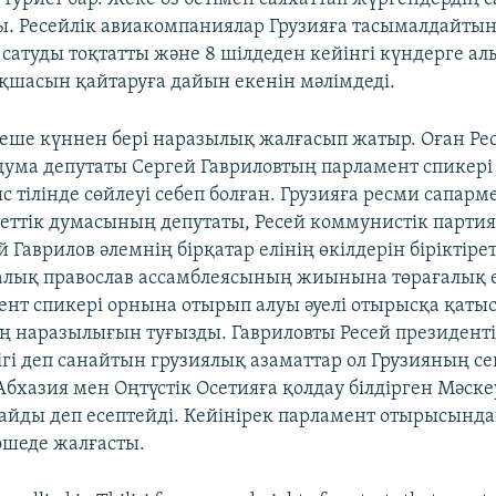
. Ресейлік авиакомпаниялар Грузияға тасымалдайты
 сатуды тоқтатты және 8 шілдеден кейінгі күндерге а
ақшасын қайтаруға дайын екенін мәлімдеді.
неше күннен бері наразылық жалғасып жатыр. Оған Ре
дума депутаты Сергей Гавриловтың парламент спикері
ыс тілінде сөйлеуі себеп болған. Грузияға ресми сапарм
еттік думасының депутаты, Ресей коммунистік парт
 Гаврилов әлемнің бірқатар елінің өкілдерін біріктіре
лық православ ассамблеясының жиынына төрағалық е
нт спикері орнына отырып алуы әуелі отырысқа қаты
ң наразылығын туғызды. Гавриловты Ресей президент
ігі деп санайтын грузиялық азаматтар ол Грузияның се
бхазия мен Оңтүстік Осетияға қолдау білдірген Мәскеу
тайды деп есептейді. Кейінірек парламент отырысынд
шеде жалғасты.