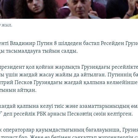
9 жыл.
енті Владимир Путин 8 шілдеден бастап Ресейден Груз
ы тасымалдауға тыйым салды.
президент қол қойған жарлықта Грузиядағы ресейлікт
луы үшін жағдай жасау жайлы да айтылған. Путиннің б
трий Песков Грузиядағы жағдай қалпына келмейінш
тынын айтқан.
жағдай қалпына келуі тиіс және азаматтарымыздың өмі
" деп ресейлік РБК арнасы Песковтің сөзін келтірген.
ік операторлар қауымдастығының бағалауынша, Грузияд
турист бар. Жеке өз бетімен саяхаттап жүргендердің с