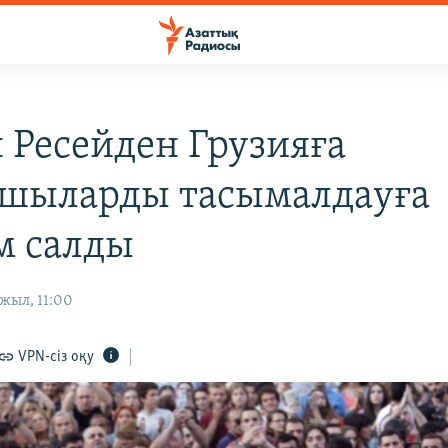
 Ресейден Грузияға
шыларды тасымалдауға
 салды
жыл, 11:00
VPN-сіз оқу