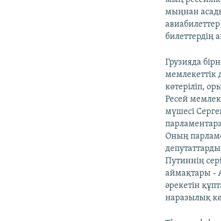
мыңнан асады
авиабилеттер
билеттердің 
Грузияда бір
мемлекеттік 
көтеріліп, ор
Ресей мемлек
мүшесі Сергей
парламентара
Оның парламе
депутаттарды
Путиннің сер
аймақтары - А
әрекетін құп
наразылық кө