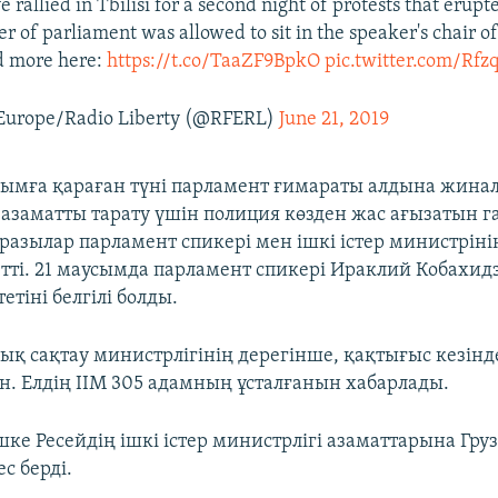
rallied in Tbilisi for a second night of protests that erupte
 of parliament was allowed to sit in the speaker's chair o
d more here:
https://t.co/TaaZF9BpkO
pic.twitter.com/R
Europe/Radio Liberty (@RFERL)
June 21, 2019
сымға қараған түні парламент ғимараты алдына жина
азаматты тарату үшін полиция көзден жас ағызатын га
разылар парламент спикері мен ішкі істер министріні
 етті. 21 маусымда парламент спикері Ираклий Кобахид
етіні белгілі болды.
лық сақтау министрлігінің дерегінше, қақтығыс кезінд
н. Елдің ІІМ 305 адамның ұсталғанын хабарлады.
ке Ресейдің ішкі істер министрлігі азаматтарына Гру
с берді.