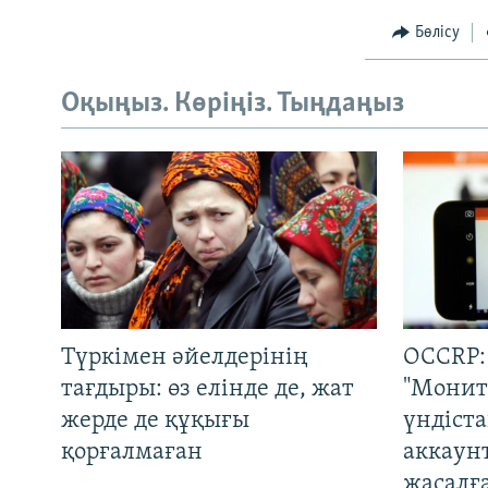
Бөлісу
Оқыңыз. Көріңіз. Тыңдаңыз
Түркімен әйелдерінің
OCCRP:
тағдыры: өз елінде де, жат
"Монит
жерде де құқығы
үндіст
қорғалмаған
аккаун
жасалғ