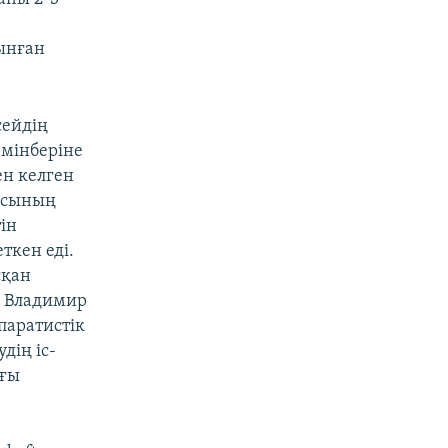
н
лынған
сейдің
 мінберіне
ен келген
иясының
тін
ткен еді.
сқан
і Владимир
паратистік
дің іс-
ағы