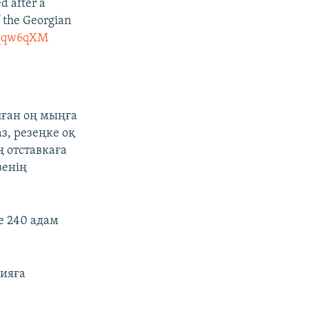
d after a
f the Georgian
fzqqw6qXM
лған оң мыңға
з, резеңке оқ
ң отставкаға
зенің
е 240 адам
зияға