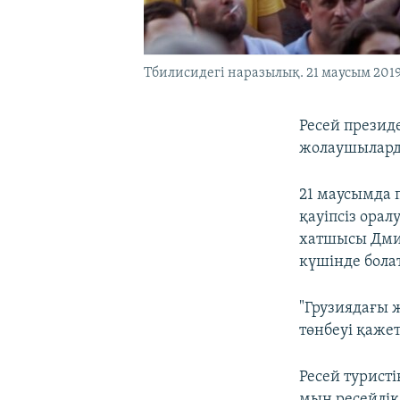
Тбилисидегі наразылық. 21 маусым 201
Ресей презид
жолаушылард
21 маусымда 
қауіпсіз ора
хатшысы Дми
күшінде бола
"Грузиядағы 
төнбеуі қажет
Ресей турист
мың ресейлік 