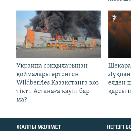
Украина соққыларынан
Шекара
қоймалары өртенген
Лұқпан
Wildberries Қазақстанға көз
елден 
тікті: Астанаға қауіп бар
қарсы 
ма?
ЖАЛПЫ МӘЛІМЕТ
НЕГІЗГІ 