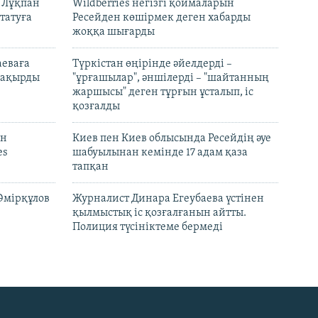
н Лұқпан
Wildberries негізгі қоймаларын
татуға
Ресейден көшірмек деген хабарды
жоққа шығарды
аеваға
Түркістан өңірінде әйелдерді –
 шақырды
"ұрғашылар", әншілерді – "шайтанның
жаршысы" деген тұрғын ұсталып, іс
қозғалды
он
Киев пен Киев облысында Ресейдің әуе
es
шабуылынан кемінде 17 адам қаза
тапқан
Әмірқұлов
Журналист Динара Егеубаева үстінен
қылмыстық іс қозғалғанын айтты.
Полиция түсініктеме бермеді