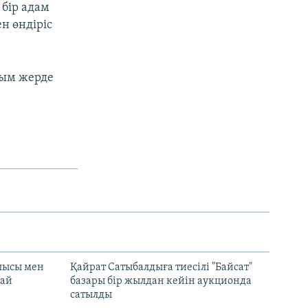
бір адам
н өндіріс
рым жерде
лысы мен
Қайрат Сатыбалдыға тиесілі "Байсат"
най
базары бір жылдан кейін аукционда
сатылды