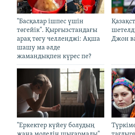
"Басқалар ішпес үшін
Қазақс
төгейік". Қырғызстандағы
шетелді
арақ төгу челленджі: Ақша
Джон ва
шашу ма әлде
жамандықпен күрес пе?
"Еркектер күйеу болудың
Түркім
жаңа моделін шығармады".
тағдыры