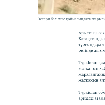
Әскери бөлімше қоймасындағы жарылыст
Арыстағы әск
Қазақстанды
тұрғындарды 
ретінде ашылғ
Түркістан қа
жатқанын хаб
жараланғанда
жатқанын ай
Түркістан об
арқылы азама