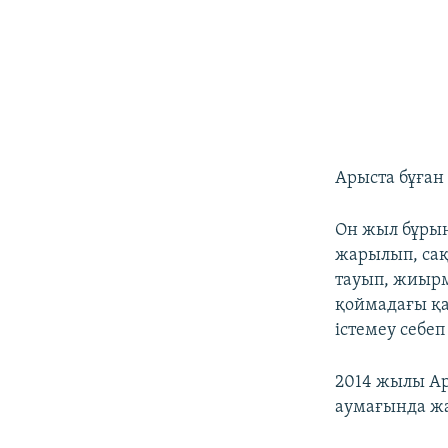
Арыста бұған
Он жыл бұры
жарылып, сақ
тауып, жиырм
қоймадағы қ
істемеу себеп
2014 жылы Ар
аумағында ж