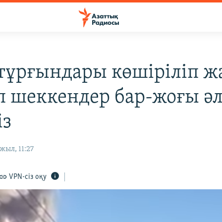
тұрғындары көшіріліп ж
п шеккендер бар-жоғы әл
із
жыл, 11:27
VPN-сіз оқу