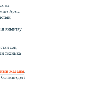
асына
іміне Арыс
ыстың
рін анықтау
стан соң
мен техника
анын жазады
.
и бөлімшедегі