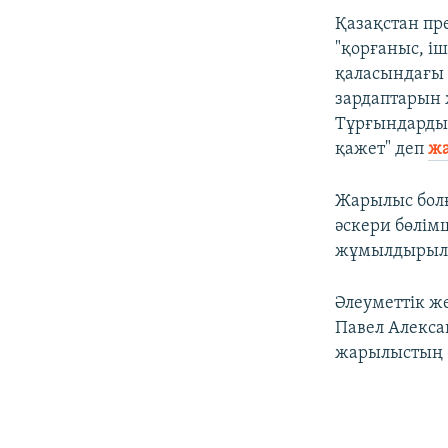
Қазақстан пр
"қорғаныс, і
қаласындағы 
зардаптарын
Тұрғындардың
қажет" деп
ж
Жарылыс болғ
әскери бөлім
жұмылдырылғ
Әлеуметтік ж
Павел Алексан
жарылыстың ә