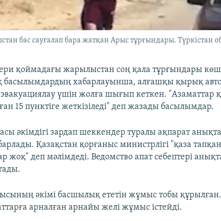
ан бас сауғалап бара жатқан Арыс тұрғындары. Түркістан об
ери қоймадағы жарылыстан соң қала тұрғындары көші
қ басылымдардың хабарлауынша, алғашқы қырық авто
эвакуациялау үшін жолға шығып кеткен. "Азаматтар қ
ан 15 пунктіге жеткізіледі" деп жазады басылымдар.
ласы әкімдігі зардап шеккендер туралы ақпарат анықт
арлады. Қазақстан қорғаныс министрлігі "қаза тапқа
р жоқ" деп мәлімдеді. Ведомство апат себептері анық
тады.
лысының әкімі басшылық ететін жұмыс тобы құрылған
ттарға арналған арнайы желі жұмыс істейді.