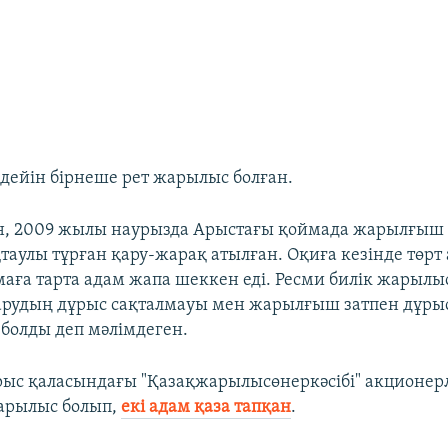
 дейін бірнеше рет жарылыс болған.
н, 2009 жылы наурызда Арыстағы қоймада жарылғыш 
таулы тұрған қару-жарақ атылған. Оқиға кезінде төрт
аға тарта адам жапа шеккен еді. Ресми билік жарылы
арудың дұрыс сақталмауы мен жарылғыш затпен дұры
 болды деп мәлімдеген.
ыс қаласындағы "Қазақжарылысөнеркәсібі" акционер
арылыс болып,
екі адам қаза тапқан
.