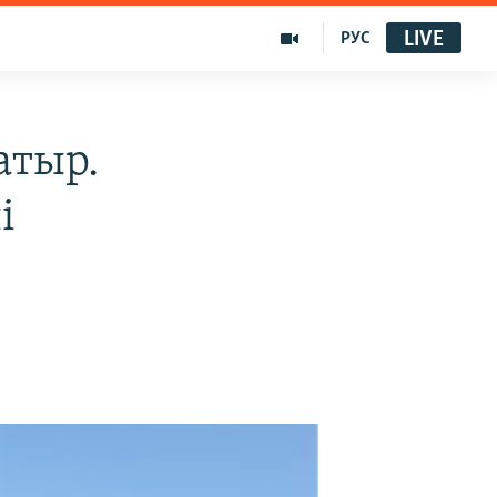
LIVE
РУС
атыр.
і