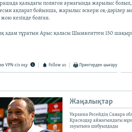
рашада қаладағы полигон аумағында жарылыс болып, 
Ресми ақпарат бойынша, жарылыс әскери оқ-дәрілер ме
жою кезінде болған.
ық адам тұратын Арыс қаласы Шымкенттен 150 шақы
VPN-сіз оқу
Follow us
Принтерден шығару
Жаңалықтар
Украина Ресейдің Самара об
Краснодар аймағындағы мұ
зауытына шабуылдады