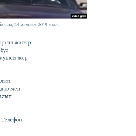
лысы, 24 маусым 2019 жыл.
ріліп жатыр.
бус
ауіпсіз жер
алып
ндар мен
талып
. Телефон