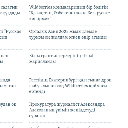
 салатын
Wildberries қоймаларының бір бөлігін
мақұлдады
"Қазақстан, Өзбекстан және Беларуське
көшірмек"
і "Русская
Орталық Азия 2025 жылы әлемде
асын
туризм ең жылдам өскен өңір атанды
 пен
Білім грант иегерлерінің тізімі
лы
жарияланды
нында
Ресейдің Екатеринбург қаласында дрон
талмаған
шабуылынан соң Wildberries қоймасы
өртенді
рудан оқ
Прокуратура журналист Александра
Алёхованың үкімін жеңілдетуді
сұраған