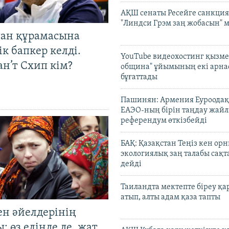
АҚШ сенаты Ресейге санкция
"Линдси Грэм заң жобасын" 
тан құрамасына
к бапкер келді.
YouTube видеохостинг қызмет
н’т Схип кім?
община" ұйымының екі арн
бұғаттады
Пашинян: Армения Еуроодақ
ЕАЭО-ның бірін таңдау жай
референдум өткізбейді
БАҚ: Қазақстан Теңіз кен ор
экологиялық заң талабы сақ
дейді
Таиландта мектепте біреу қа
атып, алты адам қаза тапты
ен әйелдерінің
: өз елінде де, жат