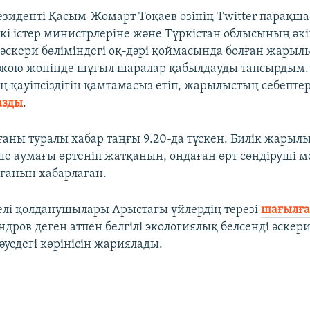
езиденті Қасым-Жомарт Тоқаев өзінің Twitter парақш
шкі істер министрлеріне және Түркістан облысының әк
әскери бөліміндегі оқ-дәрі қоймасында болған жарыл
 жою жөнінде шұғыл шаралар қабылдауды тапсырдым.
 қауіпсіздігін қамтамасыз етіп, жарылыстың себепте
азды
.
аны туралы хабар таңғы 9.20-да түскен. Билік жарылы
ше аумағы өртеніп жатқанын, ондаған өрт сөндіруші 
анын хабарлаған.
елі қолданушылары Арыстағы үйлердің терезі
шағылғ
дров деген атпен белгілі экологиялық белсенді әскер
уедегі көрінісін жариялады.