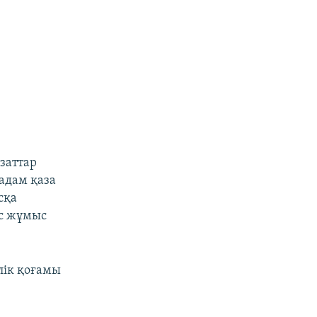
заттар
 адам қаза
сқа
с жұмыс
лік қоғамы