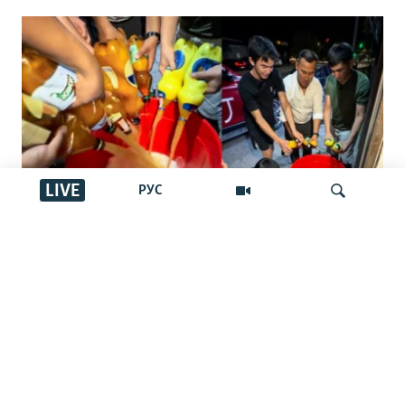
LIVE
РУС
"Басқалар ішпес үшін төгейік".
Қырғызстандағы арақ төгу челленджі:
İздеу
Ақша шашу ма әлде жамандықпен
күрес пе?