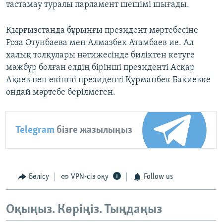
тастамау туралы парламент шешімі шығады.
Қырғызстанда бұрынғы президент мәртебесіне
Роза Отунбаева мен Алмазбек Атамбаев ие. Ал
халық толқулары нәтижесінде биліктен кетуге
мәжбүр болған елдің бірінші президенті Асқар
Ақаев пен екінші президенті Құрманбек Бакиевке
ондай мәртебе берілмеген.
Telegram
бізге жазылыңыз
Бөлісу
VPN-сіз оқу
Follow us
Оқыңыз. Көріңіз. Тыңдаңыз