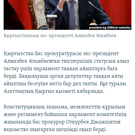
ЖАЗЫЛЫҢЫЗ
Басқа тілдерде
Қырғызстанның экс-президенті Алмазбек Атамбаев.
Қырғызстан Бас прокуратурасы экс-президент
Алмазбек Атамбаевтан тиіспеушілік статусын алып
тастау үшін парламент таққан айыптарға баға
берді. Бақылаушы орган депутаттар таққан алты
айыптың бесеуіне негіз бар деп тапты. Бұл туралы
Азаттықтың Қырғыз қызметі хабарлады.
Конституциялық заңнама, мемлекеттік құрылым
және регламент бойынша парламент комитетінің
жиынында бас прокурор Откурбек Джамшитов
ведомство шығарған шешімді оқып берді.