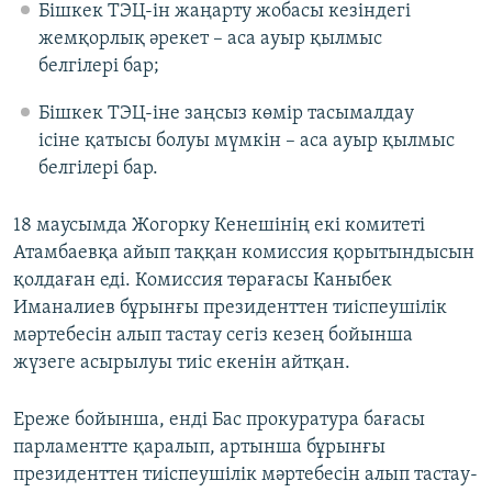
Бішкек ТЭЦ-ін жаңарту жобасы кезіндегі
жемқорлық әрекет – аса ауыр қылмыс
белгілері бар;
Бішкек ТЭЦ-іне заңсыз көмір тасымалдау
ісіне қатысы болуы мүмкін – аса ауыр қылмыс
белгілері бар.
18 маусымда Жогорку Кенешінің екі комитеті
Атамбаевқа айып таққан комиссия қорытындысын
қолдаған еді. Комиссия төрағасы Каныбек
Иманалиев бұрынғы президенттен тиіспеушілік
мәртебесін алып тастау сегіз кезең бойынша
жүзеге асырылуы тиіс екенін айтқан.
Ереже бойынша, енді Бас прокуратура бағасы
парламентте қаралып, артынша бұрынғы
президенттен тиіспеушілік мәртебесін алып тастау-