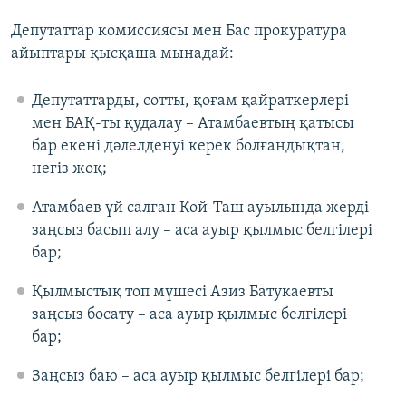
Депутаттар комиссиясы мен Бас прокуратура
айыптары қысқаша мынадай:
Депутаттарды, сотты, қоғам қайраткерлері
мен БАҚ-ты қудалау – Атамбаевтың қатысы
бар екені дәлелденуі керек болғандықтан,
негіз жоқ;
Атамбаев үй салған Кой-Таш ауылында жерді
заңсыз басып алу – аса ауыр қылмыс белгілері
бар;
Қылмыстық топ мүшесі Азиз Батукаевты
заңсыз босату – аса ауыр қылмыс белгілері
бар;
Заңсыз баю – аса ауыр қылмыс белгілері бар;