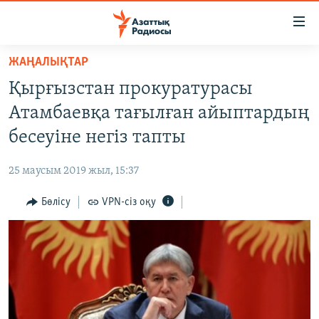
Accessibility
links
Skip
ЖАҢАЛЫҚТАР
to
ЖАҢАЛЫҚТАР
Қырғызстан прокуратурасы
main
САЯСАТ
content
Атамбаевқа тағылған айыптардың
AZATTYQTV
Skip
бесеуіне негіз тапты
to
ҚАҢТАР ОҚИҒАСЫ
main
25 маусым 2019 жыл, 15:37
АДАМ ҚҰҚЫҚТАРЫ
Navigation
Skip
Бөлісу
VPN-сіз оқу
ӘЛЕУМЕТ
to
ӘЛЕМ
Search
АРНАЙЫ ЖОБАЛАР
Русский