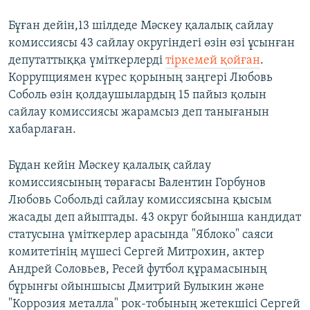
Бұған дейін,13 шілдеде Мәскеу қалалық сайлау
комиссиясы 43 сайлау округіндегі өзін өзі ұсынған
депутаттыққа үміткерлерді
тіркемей қойған
.
Коррупциямен күрес қорының заңгері Любовь
Соболь өзін қолдаушылардың 15 пайыз қолын
сайлау комиссиясы жарамсыз деп танығанын
хабарлаған.
Бұдан кейін Мәскеу қалалық сайлау
комиссиясының төрағасы Валентин Горбунов
Любовь Собольді сайлау комиссиясына қысым
жасады деп айыптады. 43 округ бойынша кандидат
статусына үміткерлер арасында "Яблоко" саяси
комитетінің мүшесі Сергей Митрохин, актер
Андрей Соловьев, Ресей футбол құрамасының
бұрынғы ойыншысы Дмитрий Булыкин және
"Коррозия металла" рок-тобының жетекшісі Сергей