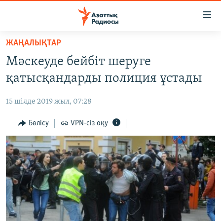
Accessibility
links
Skip
ЖАҢАЛЫҚТАР
to
ЖАҢАЛЫҚТАР
Мәскеуде бейбіт шеруге
main
САЯСАТ
content
қатысқандарды полиция ұстады
AZATTYQTV
Skip
to
15 шілде 2019 жыл, 07:28
ҚАҢТАР ОҚИҒАСЫ
main
АДАМ ҚҰҚЫҚТАРЫ
Бөлісу
VPN-сіз оқу
Navigation
Skip
ӘЛЕУМЕТ
to
ӘЛЕМ
Search
АРНАЙЫ ЖОБАЛАР
Русский