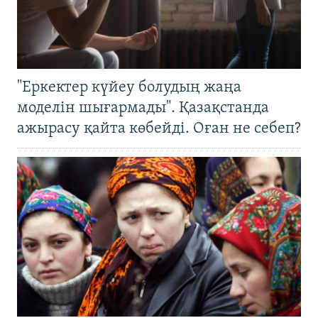
"Еркектер күйеу болудың жаңа
моделін шығармады". Қазақстанда
ажырасу қайта көбейді. Оған не себеп?