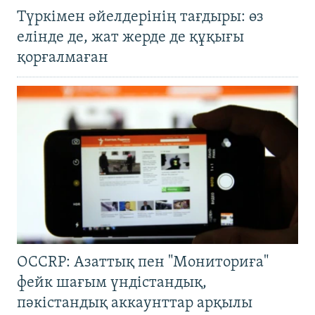
Түркімен әйелдерінің тағдыры: өз
елінде де, жат жерде де құқығы
қорғалмаған
OCCRP: Азаттық пен "Мониториға"
фейк шағым үндістандық,
пәкістандық аккаунттар арқылы