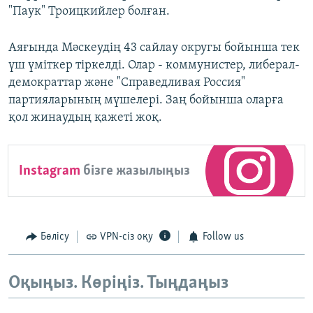
"Паук" Троицкийлер болған.
Аяғында Мәскеудің 43 сайлау округы бойынша тек
үш үміткер тіркелді. Олар - коммунистер, либерал-
демократтар және "Справедливая Россия"
партияларының мүшелері. Заң бойынша оларға
қол жинаудың қажеті жоқ.
Instagram
бізге жазылыңыз
Бөлісу
VPN-сіз оқу
Follow us
Оқыңыз. Көріңіз. Тыңдаңыз