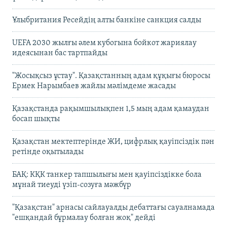
Ұлыбритания Ресейдің алты банкіне санкция салды
UEFA 2030 жылғы әлем кубогына бойкот жариялау
идеясынан бас тартпайды
"Жосықсыз ұстау". Қазақстанның адам құқығы бюросы
Ермек Нарымбаев жайлы мәлімдеме жасады
Қазақстанда рақымшылықпен 1,5 мың адам қамаудан
босап шықты
Қазақстан мектептерінде ЖИ, цифрлық қауіпсіздік пән
ретінде оқытылады
БАҚ: КҚК танкер тапшылығы мен қауіпсіздікке бола
мұнай тиеуді үзіп-созуға мәжбүр
"Қазақстан" арнасы сайлауалды дебаттағы сауалнамада
"ешқандай бұрмалау болған жоқ" дейді