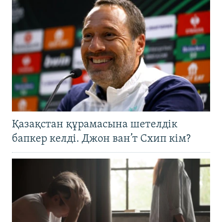
Қазақстан құрамасына шетелдік
бапкер келді. Джон ван’т Схип кім?