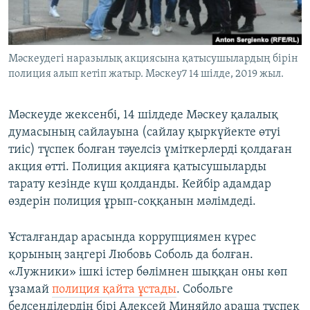
ЖАЗЫЛЫҢЫЗ
Мәскеудегі наразылық акциясына қатысушылардың бірін
полиция алып кетіп жатыр. Мәскеу7 14 шілде, 2019 жыл.
Басқа тілдерде
Мәскеуде жексенбі, 14 шілдеде Мәскеу қалалық
думасының сайлауына (сайлау қыркүйекте өтуі
тиіс) түспек болған тәуелсіз үміткерлерді қолдаған
акция өтті. Полиция акцияға қатысушыларды
тарату кезінде күш қолданды. Кейбір адамдар
өздерін полиция ұрып-соққанын мәлімдеді.
Ұсталғандар арасында коррупциямен күрес
қорының заңгері Любовь Соболь да болған.
«Лужники» ішкі істер бөлімнен шыққан оны көп
ұзамай
полиция қайта ұстады
. Собольге
белсенділердің бірі Алексей Миняйло араша тұспек