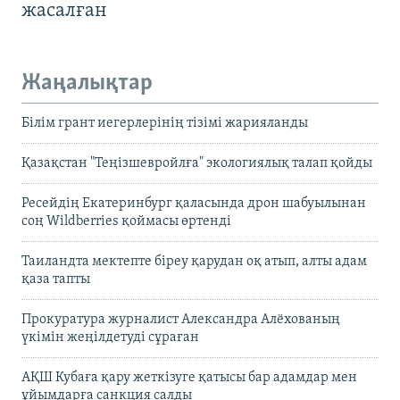
жасалған
Жаңалықтар
Білім грант иегерлерінің тізімі жарияланды
Қазақстан "Теңізшевройлға" экологиялық талап қойды
Ресейдің Екатеринбург қаласында дрон шабуылынан
соң Wildberries қоймасы өртенді
Таиландта мектепте біреу қарудан оқ атып, алты адам
қаза тапты
Прокуратура журналист Александра Алёхованың
үкімін жеңілдетуді сұраған
АҚШ Кубаға қару жеткізуге қатысы бар адамдар мен
ұйымдарға санкция салды