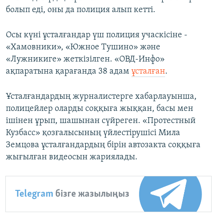
болып еді, оны да полиция алып кетті.
Осы күні ұсталғандар үш полиция учаскісіне -
«Хамовники», «Южное Тушино» және
«Лужникиге» жеткізілген. «ОВД-Инфо»
ақпаратына қарағанда 38 адам
ұсталған
.
Ұсталғандардың журналистерге хабарлауынша,
полицейлер оларды соққыға жыққан, басы мен
ішінен ұрып, шашынан сүйреген. «Протестный
Кузбасс» қозғалысының үйлестірушісі Мила
Земцова ұсталғандардың бірін автозакта соққыға
жығылған видеосын жариялады.
Telegram
бізге жазылыңыз