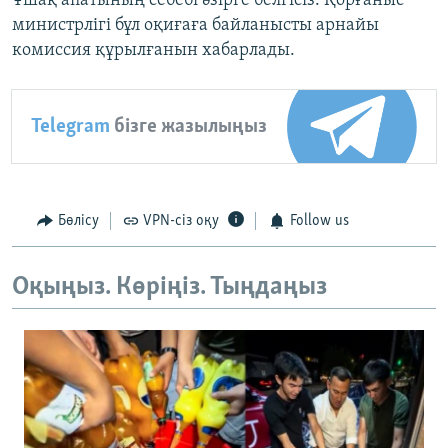
Ұшақ апатының себебі әзірге белгісіз. Қорғаныс
министрлігі бұл оқиғаға байланысты арнайы
комиссия құрылғанын хабарлады.
Telegram
бізге жазылыңыз
Бөлісу
VPN-сіз оқу
Follow us
Оқыңыз. Көріңіз. Тыңдаңыз