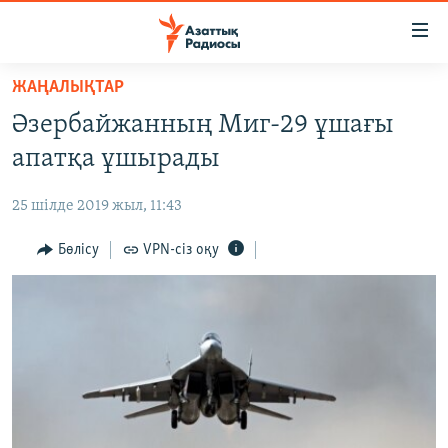
Accessibility
links
Skip
ЖАҢАЛЫҚТАР
to
ЖАҢАЛЫҚТАР
Әзербайжанның Миг-29 ұшағы
main
САЯСАТ
content
апатқа ұшырады
AZATTYQTV
Skip
to
25 шілде 2019 жыл, 11:43
ҚАҢТАР ОҚИҒАСЫ
main
АДАМ ҚҰҚЫҚТАРЫ
Бөлісу
VPN-сіз оқу
Navigation
Skip
ӘЛЕУМЕТ
to
ӘЛЕМ
Search
АРНАЙЫ ЖОБАЛАР
Русский