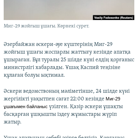
ЖАЗЫЛЫҢЫЗ
Миг-29 жойғыш ұшағы. Көрнекі сурет.
Басқа тілдерде
Әзербайжан әскери-әуе күштерінің Миг-29
жойғыш ұшағы жоспарлы жаттығу кезінде апатқа
ұшыраған. Бұл туралы 25 шілде күні елдің қорғаныс
министрлігі хабарлады. Ұшақ Каспий теңізіне
құлаған болуы ықтимал.
Әскери ведомствоның мәліметінше, 24 шілде күні
жергілікті уақытпен сағат 22:00 кезінде
Миг-29
ұшағымен байланыс
үзілген. Қазір әскери ұшақты
басқарған ұшқышты іздеу жұмыстары жүріп
жатыр.