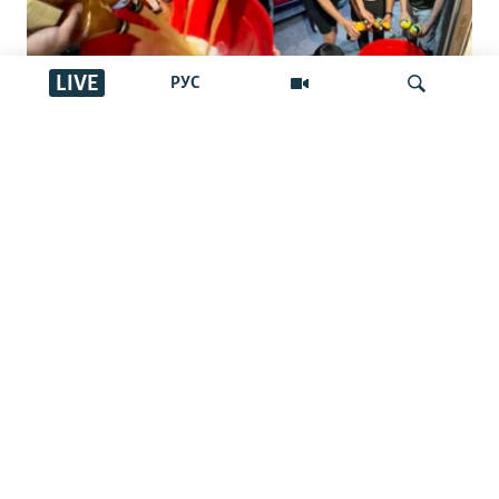
LIVE
РУС
"Басқалар ішпес үшін төгейік".
Қырғызстандағы арақ төгу челленджі:
İздеу
Ақша шашу ма әлде жамандықпен
күрес пе?