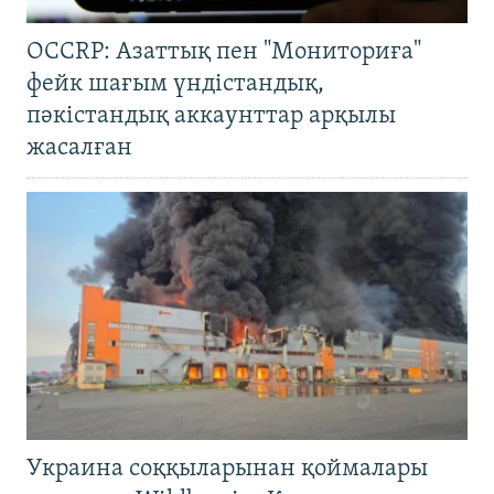
OCCRP: Азаттық пен "Мониториға"
фейк шағым үндістандық,
пәкістандық аккаунттар арқылы
жасалған
Украина соққыларынан қоймалары