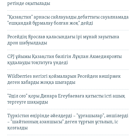
ретінде оқытылады
"Қазақстан" арнасы сайлауалды дебаттағы сауалнамада
"ешқандай бұрмалау болған жоқ" дейді
Ресейдің Ярослав қаласындағы ірі мұнай зауытына
дрон шабуылдады
CPJ ұйымы Қазақстан билігін Лұқпан Ахмедияровты
қудалауды тоқтатуға үндеді
Wildberries негізгі қоймаларын Ресейден көшірмек
деген хабарды жоққа шығарды
"Әділ сөз" қоры Динара Егеубаеваға қатысты істі ашық
тергеуге шақырды
Түркістан өңірінде әйелдерді – "ұрғашылар", әншілерді
– "шайтанның азаншысы" деген тұрғын ұсталып, іс
қозғалды