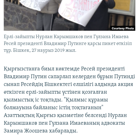
ЖАЗЫЛЫҢЫЗ
Басқа тілдерде
Ерлі-зайыпты Нурлан Карымшаков пен Гүлзана Имаева
Ресей президенті Владимир Путинге қарсы пикет өткізіп
тұр. Бішкек, 27 наурыз 2019 жыл.
Қырғызстанға биыл көктемде Ресей президенті
Владимир Путин сапарлап келерден бұрын Путинді
сынап Ресейдің Бішкектегі елшілігі алдында акция
өткізген ерлі-зайыпты үстінен қозғалған
қылмыстық іс тоқтады. "Қылмыс құрамы
болмауына байланыс істің тоқтағанын"
Азаттықтың Қырғыз қызметіне белсенді Нурлан
Карымшаков пен Гүлзана Имаеваның адвокаты
Замира Жоошева хабарлады.