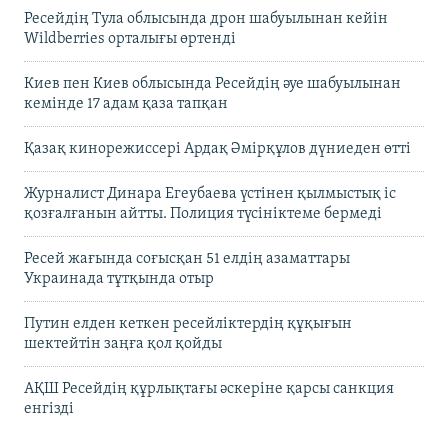
Ресейдің Тула облысында дрон шабуылынан кейін
Wildberries орталығы өртенді
Киев пен Киев облысында Ресейдің әуе шабуылынан
кемінде 17 адам қаза тапқан
Қазақ кинорежиссері Ардақ Әмірқұлов дүниеден өтті
Журналист Динара Егеубаева үстінен қылмыстық іс
қозғалғанын айтты. Полиция түсініктеме бермеді
Ресей жағында соғысқан 51 елдің азаматтары
Украинада тұтқында отыр
Путин елден кеткен ресейліктердің құқығын
шектейтін заңға қол қойды
АҚШ Ресейдің құрлықтағы әскеріне қарсы санкция
енгізді