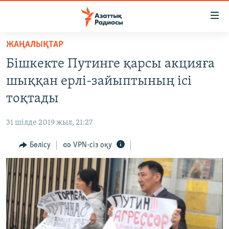
Accessibility
links
Skip
ЖАҢАЛЫҚТАР
to
ЖАҢАЛЫҚТАР
Бішкекте Путинге қарсы акцияға
main
САЯСАТ
content
шыққан ерлі-зайыптының ісі
AZATTYQTV
Skip
тоқтады
to
ҚАҢТАР ОҚИҒАСЫ
main
31 шілде 2019 жыл, 21:27
АДАМ ҚҰҚЫҚТАРЫ
Navigation
Skip
Бөлісу
VPN-сіз оқу
ӘЛЕУМЕТ
to
ӘЛЕМ
Search
АРНАЙЫ ЖОБАЛАР
Русский