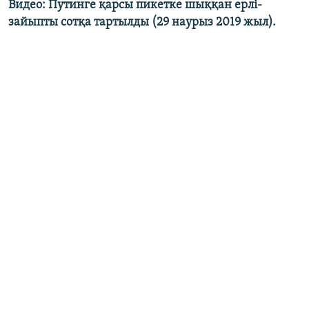
Видео: Путинге қарсы пикетке шыққан ерлі-
зайыпты сотқа тартылды (29 наурыз 2019 жыл).