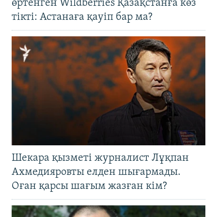
өртенген Wildberries Қазақстанға көз
тікті: Астанаға қауіп бар ма?
Шекара қызметі журналист Лұқпан
Ахмедияровты елден шығармады.
Оған қарсы шағым жазған кім?