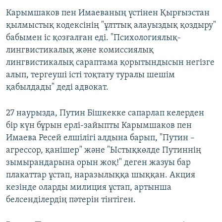
Карымшаков пен Имаеваның үстінен Қырғызстан
қылмыстық кодексінің "ұлттық алауыздық қоздыру"
бабымен іс қозғалған еді. "Психологиялық-
лингвистикалық және комиссиялық
лингвистикалық сараптама қорытындысын негізге
алып, тергеуші істі тоқтату туралы шешім
қабылдады" деді адвокат.
27 наурызда, Путин Бішкекке сапарлап келерден
бір күн бұрын ерлі-зайыпты Карымшаков пен
Имаева Ресей елшілігі алдына барып, "Путин –
агрессор, қанішер" және "Ыстықкөлде Путиннің
зымырандарына орын жоқ!" деген жазуы бар
плакаттар ұстап, наразылыққа шыққан. Акция
кезінде оларды милиция ұстап, артынша
белсенділердің пәтерін тінтіген.