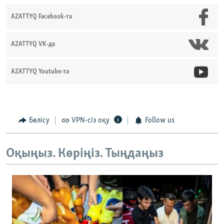
AZATTYQ Facebook-та
AZATTYQ VK-да
AZATTYQ Youtube-та
Бөлісу
VPN-сіз оқу
Follow us
Оқыңыз. Көріңіз. Тыңдаңыз