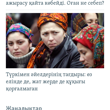
ажырасу қайта көбейді. Оған не себеп?
Түркімен әйелдерінің тағдыры: өз
елінде де, жат жерде де құқығы
қорғалмаған
Жаңалықтар