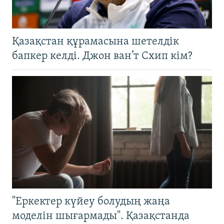
Қазақстан құрамасына шетелдік
бапкер келді. Джон ван’т Схип кім?
"Еркектер күйеу болудың жаңа
моделін шығармады". Қазақстанда