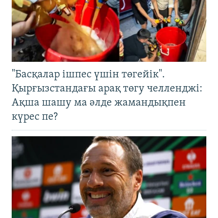
"Басқалар ішпес үшін төгейік".
Қырғызстандағы арақ төгу челленджі:
Ақша шашу ма әлде жамандықпен
күрес пе?