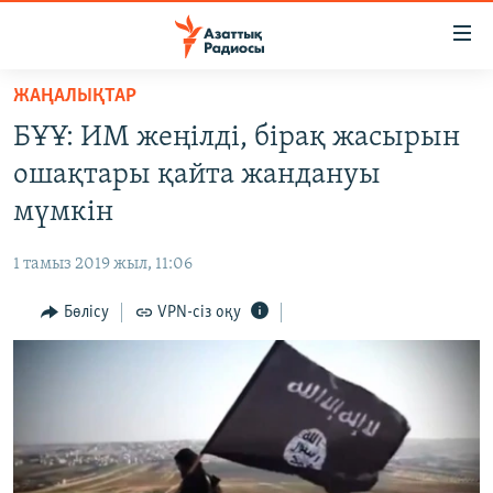
Accessibility
links
Skip
ЖАҢАЛЫҚТАР
to
ЖАҢАЛЫҚТАР
БҰҰ: ИМ жеңілді, бірақ жасырын
main
САЯСАТ
content
ошақтары қайта жандануы
AZATTYQTV
Skip
мүмкін
to
ҚАҢТАР ОҚИҒАСЫ
main
1 тамыз 2019 жыл, 11:06
АДАМ ҚҰҚЫҚТАРЫ
Navigation
Skip
Бөлісу
VPN-сіз оқу
ӘЛЕУМЕТ
to
ӘЛЕМ
Search
АРНАЙЫ ЖОБАЛАР
Русский