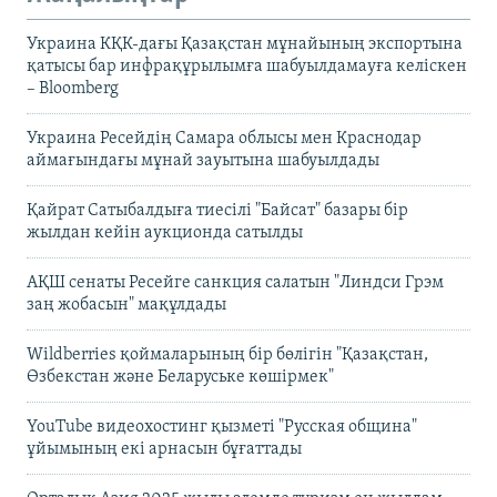
Украина КҚК-дағы Қазақстан мұнайының экспортына
қатысы бар инфрақұрылымға шабуылдамауға келіскен
– Bloomberg
Украина Ресейдің Самара облысы мен Краснодар
аймағындағы мұнай зауытына шабуылдады
Қайрат Сатыбалдыға тиесілі "Байсат" базары бір
жылдан кейін аукционда сатылды
АҚШ сенаты Ресейге санкция салатын "Линдси Грэм
заң жобасын" мақұлдады
Wildberries қоймаларының бір бөлігін "Қазақстан,
Өзбекстан және Беларуське көшірмек"
YouTube видеохостинг қызметі "Русская община"
ұйымының екі арнасын бұғаттады