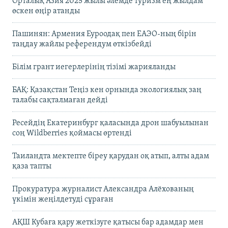
Орталық Азия 2025 жылы әлемде туризм ең жылдам
өскен өңір атанды
Пашинян: Армения Еуроодақ пен ЕАЭО-ның бірін
таңдау жайлы референдум өткізбейді
Білім грант иегерлерінің тізімі жарияланды
БАҚ: Қазақстан Теңіз кен орнында экологиялық заң
талабы сақталмаған дейді
Ресейдің Екатеринбург қаласында дрон шабуылынан
соң Wildberries қоймасы өртенді
Таиландта мектепте біреу қарудан оқ атып, алты адам
қаза тапты
Прокуратура журналист Александра Алёхованың
үкімін жеңілдетуді сұраған
АҚШ Кубаға қару жеткізуге қатысы бар адамдар мен