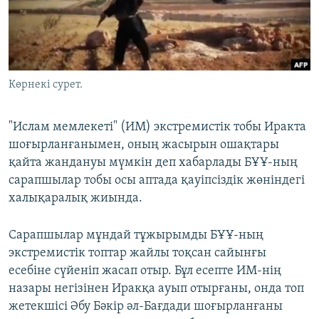
ЖАЗЫЛЫҢЫЗ
Басқа тілдерде
Көрнекі сурет.
"Ислам мемлекеті" (ИМ) экстремистік тобы Иракта
шоғырланғанымен, оның жасырын ошақтары
қайта жандануы мүмкін деп хабарлады БҰҰ-ның
сарапшылар тобы осы аптада қауіпсіздік жөніндегі
халықаралық жиында.
Сарапшылар мұндай тұжырымды БҰҰ-ның
экстремистік топтар жайлы тоқсан сайынғы
есебіне сүйеніп жасап отыр. Бұл есепте ИМ-нің
назары негізінен Иракқа ауып отырғаны, онда топ
жетекшісі Әбу Бәкір әл-Бағдади шоғырланғаны