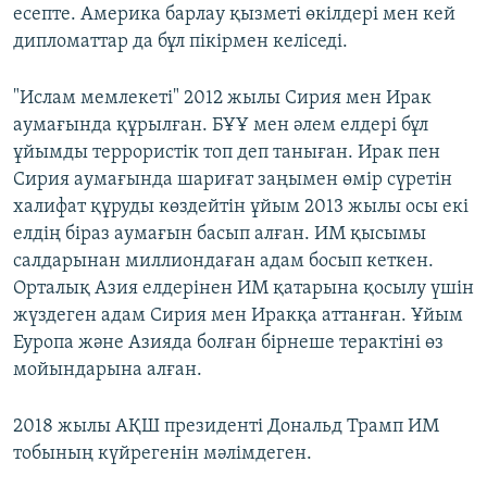
есепте. Америка барлау қызметі өкілдері мен кей
дипломаттар да бұл пікірмен келіседі.
"Ислам мемлекеті" 2012 жылы Сирия мен Ирак
аумағында құрылған. БҰҰ мен әлем елдері бұл
ұйымды террористік топ деп таныған. Ирак пен
Сирия аумағында шариғат заңымен өмір сүретін
халифат құруды көздейтін ұйым 2013 жылы осы екі
елдің біраз аумағын басып алған. ИМ қысымы
салдарынан миллиондаған адам босып кеткен.
Орталық Азия елдерінен ИМ қатарына қосылу үшін
жүздеген адам Сирия мен Иракқа аттанған. Ұйым
Еуропа және Азияда болған бірнеше терактіні өз
мойындарына алған.
2018 жылы АҚШ президенті Дональд Трамп ИМ
тобының күйрегенін мәлімдеген.​