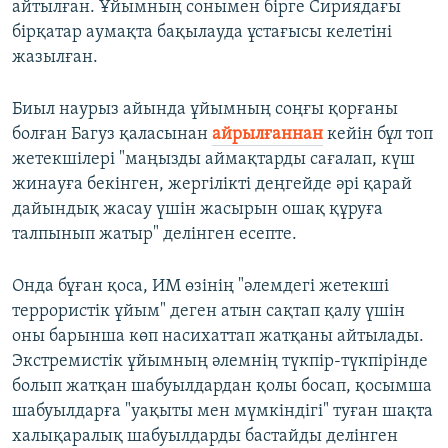
айтылған. Ұйымның сонымен бірге Сириядағы
бірқатар аумақта бақылауда ұстағысы келетіні
жазылған.
Биыл наурыз айында ұйымның соңғы қорғаны
болған Багуз қаласынан
айрылғаннан
кейін бұл топ
жетекшілері "маңызды аймақтарды сағалап, күш
жинауға бекінген, жергілікті деңгейде әрі қарай
дайындық жасау үшін жасырын ошақ құруға
талпынып жатыр" делінген есепте.
Онда бұған қоса, ​ИМ өзінің "әлемдегі жетекші
террористік ұйым" деген атын сақтап қалу үшін
оны барынша көп насихаттап жатқаны айтылады.
Экстремистік ұйымның әлемнің түкпір-түкпірінде
болып жатқан шабуылдардан қолы босап, қосымша
шабуылдарға "уақыты мен мүмкіндігі" туған шақта
халықаралық шабуылдарды бастайды делінген