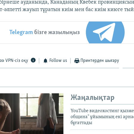
бірнеше ауданында, Канаданың Квебек провинциясы
т-әлпетті жауып тұратын киім мен бас киім киюге ты
Telegram
бізге жазылыңыз
VPN-сіз оқу
Follow us
Принтерден шығару
Жаңалықтар
YouTube видеохостинг қызмет
община" ұйымының екі арн
бұғаттады