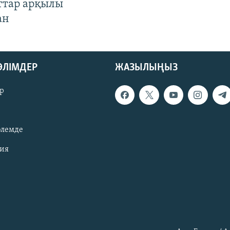
ттар арқылы
ан
БӨЛІМДЕР
ЖАЗЫЛЫҢЫЗ
р
әлемде
зия