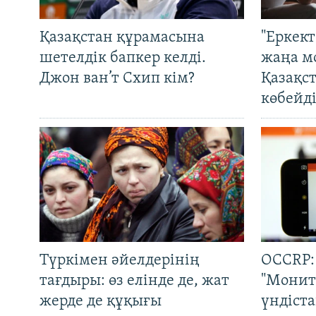
Қазақстан құрамасына
"Еркек
шетелдік бапкер келді.
жаңа м
Джон ван’т Схип кім?
Қазақс
көбейді
Түркімен әйелдерінің
OCCRP:
тағдыры: өз елінде де, жат
"Монит
жерде де құқығы
үндіст