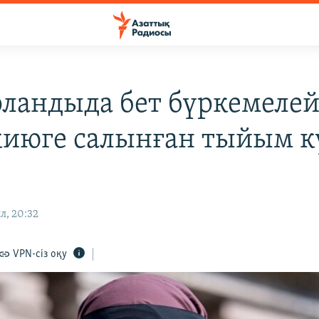
ландыда бет бүркемелей
киюге салынған тыйым к
л, 20:32
VPN-сіз оқу