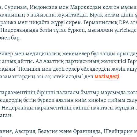
я, Суринам, Индонезия мен Мароккодан келген мұсыл
алқының 5 пайызына жуықтайды. Бірақ ислам дінін 
аранжа мен ниқабта жүруі сирек. Германиялық DPA аге
Нидерландыда бетін тұтас бүркеп, мұсылман үлгісінде
әйел бар.
ейлер мен медициналық мекемелер бұл заңды орында
н ашық айтты. Ал Азаттық партиясының жетекшісі Гер
рқылы "Полиция мен дәрігерлер әйелдерден жүзін ашу
азаматтардың өзі-ақ істей алады" деп
мәлімдеді
.
арламентінің бірінші палатасы былтыр маусымда қо
елдердің бетін бүркеп алатын киім киюіне тыйым сал
. Нидерланды парламентінің екінші палатасы мұндай 
аған.
Дания, Австрия, Бельгия және Францияда, Швейцария 