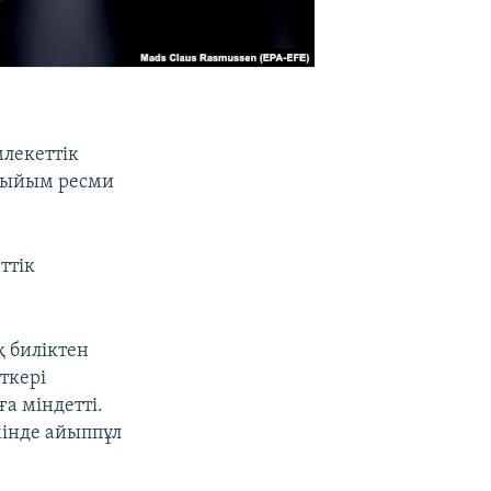
лекеттік
 тыйым ресми
ттік
 биліктен
ткері
ға міндетті.
емінде айыппұл