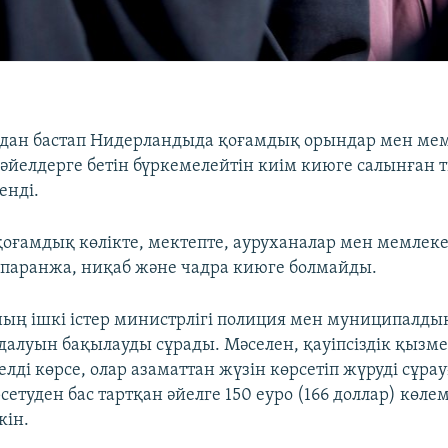
ыздан бастап Нидерландыда қоғамдық орындар мен мем
әйелдерге бетін бүркемелейтін киім киюге салынған
енді.
қоғамдық көлікте, мектепте, ауруханалар мен мемлеке
паранжа, ниқаб және чадра киюге болмайды.
ң ішкі істер министрлігі полиция мен муниципалдық
алуын бақылауды сұрады. Мәселен, қауіпсіздік қызме
лді көрсе, олар азаматтан жүзін көрсетіп жүруді сұрау
сетуден бас тартқан әйелге 150 еуро (166 доллар) көл
кін.