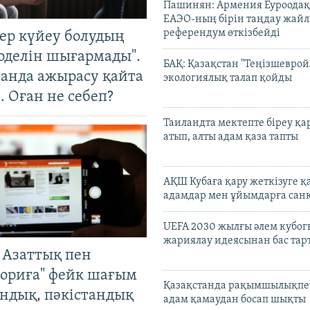
Пашинян: Армения Еуроодақ
ЕАЭО-ның бірін таңдау жай
референдум өткізбейді
тер күйеу болудың
оделін шығармады".
БАҚ: Қазақстан "Теңізшеврой
танда ажырасу қайта
экологиялық талап қойды
. Оған не себеп?
Таиландта мектепте біреу қа
атып, алты адам қаза тапты
АҚШ Кубаға қару жеткізуге қ
адамдар мен ұйымдарға сан
UEFA 2030 жылғы әлем кубог
жариялау идеясынан бас та
 Азаттық пен
ориға" фейк шағым
Қазақстанда рақымшылықпен
андық, пәкістандық
адам қамаудан босап шықты