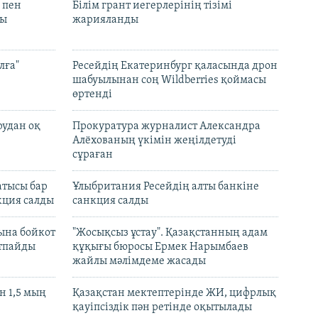
 пен
Білім грант иегерлерінің тізімі
лы
жарияланды
лға"
Ресейдің Екатеринбург қаласында дрон
шабуылынан соң Wildberries қоймасы
өртенді
рудан оқ
Прокуратура журналист Александра
Алёхованың үкімін жеңілдетуді
сұраған
атысы бар
Ұлыбритания Ресейдің алты банкіне
кция салды
санкция салды
ына бойкот
"Жосықсыз ұстау". Қазақстанның адам
ртпайды
құқығы бюросы Ермек Нарымбаев
жайлы мәлімдеме жасады
 1,5 мың
Қазақстан мектептерінде ЖИ, цифрлық
қауіпсіздік пән ретінде оқытылады