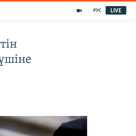
LIVE
РУС
тін
үшіне