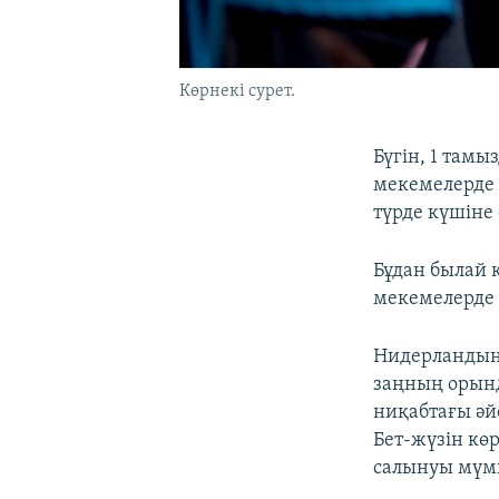
Көрнекі сурет.
Бүгін, 1 там
мекемелерде 
түрде күшіне 
Бұдан былай 
мекемелерде 
Нидерландыны
заңның орынд
ниқабтағы әйе
Бет-жүзін көр
салынуы мүм