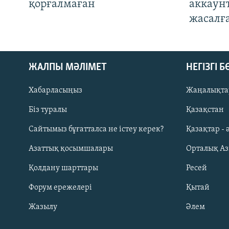
қорғалмаған
аккаун
жасалғ
ЖАЛПЫ МӘЛІМЕТ
НЕГІЗГІ 
Хабарласыңыз
Жаңалықта
Біз туралы
Қазақстан
Русский
Сайтымыз бұғатталса не істеу керек?
Қазақтар - 
Азаттық қосымшалары
Орталық А
ЖАЗЫЛЫҢЫЗ
Қолдану шарттары
Ресей
Форум ережелері
Қытай
Жазылу
Әлем
Басқа тілдерде