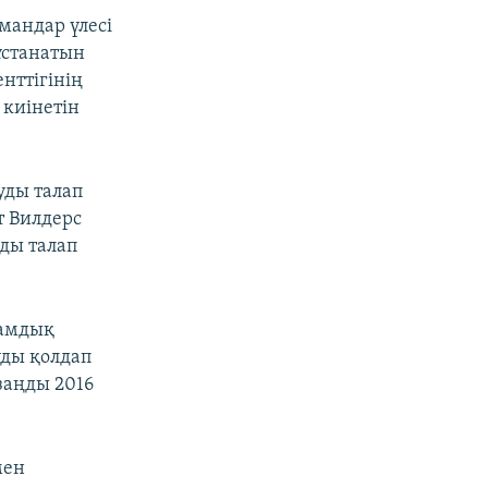
мандар үлесі
ұстанатын
нттігінің
 киінетін
уды талап
т Вилдерс
ды талап
ғамдық
уды қолдап
заңды 2016
мен