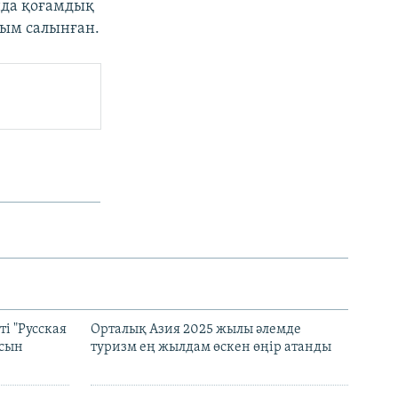
нда қоғамдық
йым салынған.
і "Русская
Орталық Азия 2025 жылы әлемде
асын
туризм ең жылдам өскен өңір атанды