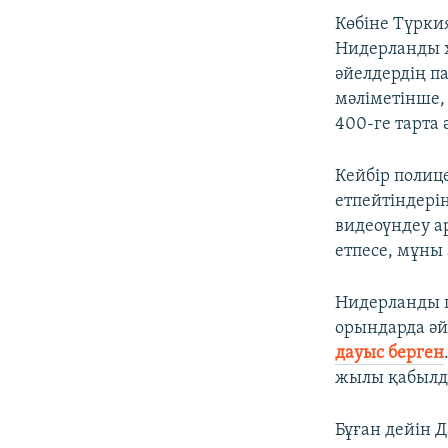
Көбіне Түрки
Нидерланды х
әйелдердің п
мәліметінше, 
400-ге тарта 
Кейбір полиц
етпейтіндері
видеоүндеу а
етпесе, мұны 
Нидерланды п
орындарда әй
дауыс берген
жылы қабылд
Бұған дейін 