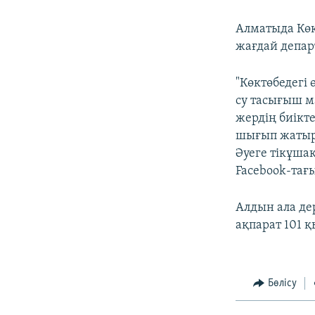
Алматыда Көк
жағдай депар
"Көктөбедегі 
су тасығыш 
жердің биікт
шығып жатырм
Әуеге тікұша
Facebook-тағ
Алдын ала де
ақпарат 101 қ
Бөлісу