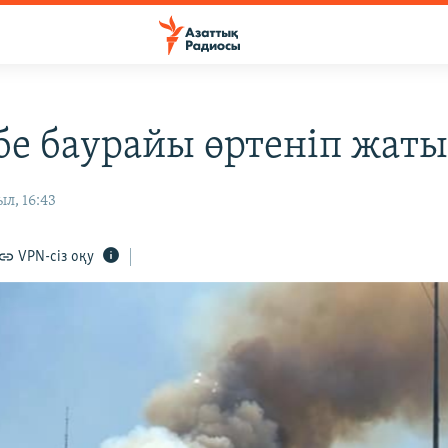
бе баурайы өртеніп жат
л, 16:43
VPN-сіз оқу