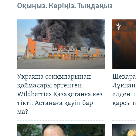
Оқыңыз. Көріңіз. Тыңдаңыз
Украина соққыларынан
Шекара
қоймалары өртенген
Лұқпан
Wildberries Қазақстанға көз
елден 
тікті: Астанаға қауіп бар
қарсы 
ма?