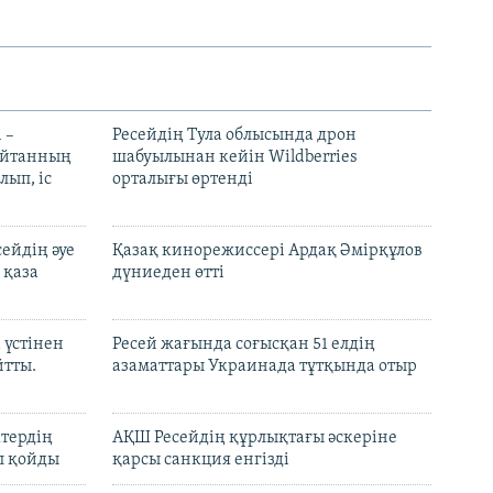
 –
Ресейдің Тула облысында дрон
шайтанның
шабуылынан кейін Wildberries
лып, іс
орталығы өртенді
ейдің әуе
Қазақ кинорежиссері Ардақ Әмірқұлов
 қаза
дүниеден өтті
 үстінен
Ресей жағында соғысқан 51 елдің
йтты.
азаматтары Украинада тұтқында отыр
ктердің
АҚШ Ресейдің құрлықтағы әскеріне
л қойды
қарсы санкция енгізді