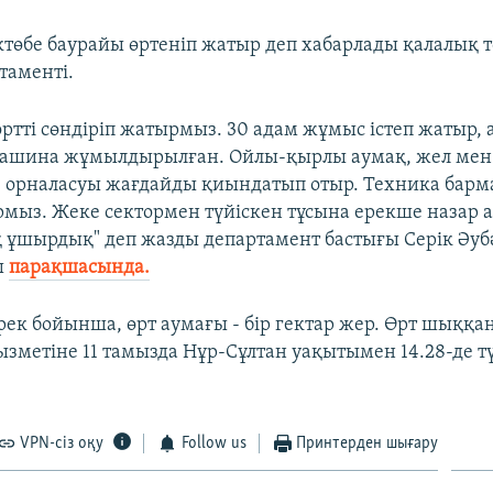
төбе баурайы өртеніп жатыр деп хабарлады қалалық 
таменті.
өртті сөндіріп жатырмыз. 30 адам жұмыс істеп жатыр, 
машина жұмылдырылған. Ойлы-қырлы аумақ, жел мен
е орналасуы жағдайды қиындатып отыр. Техника бар
ыз. Жеке сектормен түйіскен тұсына ерекше назар 
қ ұшырдық" деп жазды департамент бастығы Серік Әуб
ы
парақшасында.
рек бойынша, өрт аумағы - бір гектар жер. Өрт шыққа
ызметіне 11 тамызда Нұр-Сұлтан уақытымен 14.28-де т
VPN-сіз оқу
Follow us
Принтерден шығару