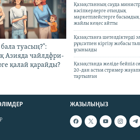
Қазақстанның сауда министр
кәсіпкерлерге отандық
маркетплейстерге басымдық
жайлы кеңес айтты
Қазақстанға шетелдіктерді 
рұқсатпен кіргізу жобасы та
бала туасың?":
ұсынылды
қ Азияда чайлдфри-
рге қалай қарайды?
Қазақстанда желіде бейпіл с
20-дан астам стример жауап
тартылған
БӨЛІМДЕР
ЖАЗЫЛЫҢЫЗ
р