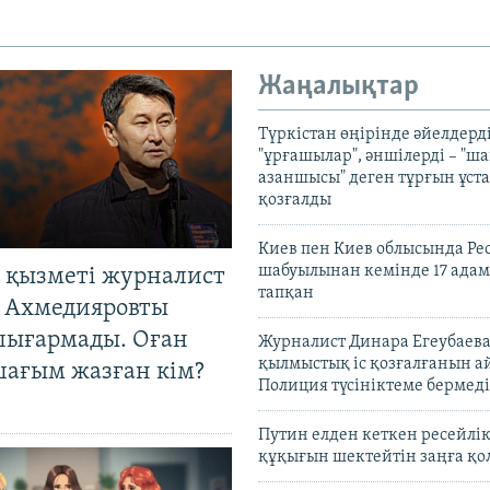
Жаңалықтар
Түркістан өңірінде әйелдерді
"ұрғашылар", әншілерді – "
азаншысы" деген тұрғын ұста
қозғалды
Киев пен Киев облысында Рес
шабуылынан кемінде 17 адам
 қызметі журналист
тапқан
 Ахмедияровты
шығармады. Оған
Журналист Динара Егеубаева
қылмыстық іс қозғалғанын а
шағым жазған кім?
Полиция түсініктеме бермеді
Путин елден кеткен ресейлі
құқығын шектейтін заңға қо