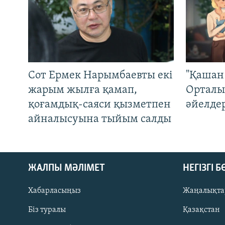
Сот Ермек Нарымбаевты екі
"Қашан 
жарым жылға қамап,
Орталы
қоғамдық-саяси қызметпен
әйелде
айналысуына тыйым салды
ЖАЛПЫ МӘЛІМЕТ
НЕГІЗГІ 
Хабарласыңыз
Жаңалықта
Біз туралы
Қазақстан