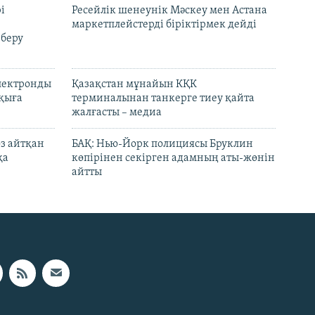
і
Ресейлік шенеунік Мәскеу мен Астана
маркетплейстерді біріктірмек дейді
 беру
электронды
Қазақстан мұнайын КҚК
лқыға
терминалынан танкерге тиеу қайта
жалғасты – медиа
өз айтқан
БАҚ: Нью-Йорк полициясы Бруклин
қа
көпірінен секірген адамның аты-жөнін
айтты