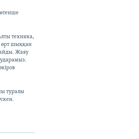
төтенше
алты техника,
 өрт шыққан
майды. Жаяу
аударамыз.
әкіров
ны туралы
үскен.