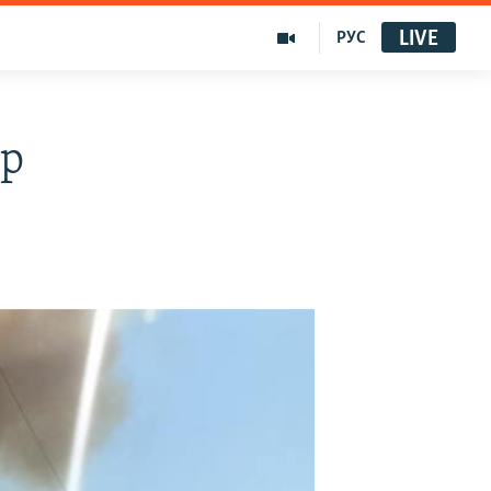
LIVE
РУС
ыр