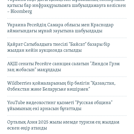
қатысы бар инфрақұрылымға шабуылдамауға келіскен
– Bloomberg
Украина Ресейдің Самара облысы мен Краснодар
аймағындағы мұнай зауытына шабуылдады
Қайрат Сатыбалдыға тиесілі "Байсат" базары бір
жылдан кейін аукционда сатылды
АҚШ сенаты Ресейге санкция салатын "Линдси Грэм
заң жобасын" мақұлдады
Wildberries қоймаларының бір бөлігін "Қазақстан,
Өзбекстан және Беларуське көшірмек"
YouTube видеохостинг қызметі "Русская община"
ұйымының екі арнасын бұғаттады
Орталық Азия 2025 жылы әлемде туризм ең жылдам
өскен өңір атанды