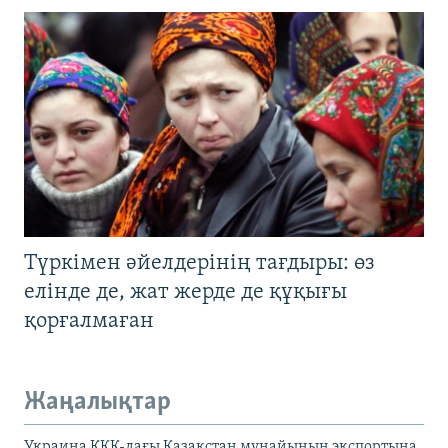
Түркімен әйелдерінің тағдыры: өз
елінде де, жат жерде де құқығы
қорғалмаған
Жаңалықтар
Украина КҚК-дағы Қазақстан мұнайының экспортына