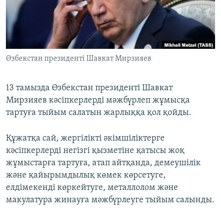
ЖАЗЫЛЫҢЫЗ
Басқа тілдерде
Өзбекстан президенті Шавкат Мирзияев
13 тамызда Өзбекстан президенті Шавкат
Мирзияев кәсіпкерлерді мәжбүрлеп жұмысқа
тартуға тыйым салатын жарлыққа қол қойды.
Құжатқа сай, жергілікті әкімшіліктерге
кәсіпкерлерді негізгі қызметіне қатысы жоқ
жұмыстарға тартуға, атап айтқанда, демеушілік
және қайырымдылық көмек көрсетуге,
елдімекенді көркейтуге, металлолом және
макулатура жинауға мәжбүрлеуге тыйым салынды.