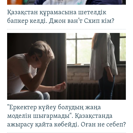
Қазақстан құрамасына шетелдік
бапкер келді. Джон ван’т Схип кім?
"Еркектер күйеу болудың жаңа
моделін шығармады". Қазақстанда
ажырасу қайта көбейді. Оған не себеп?