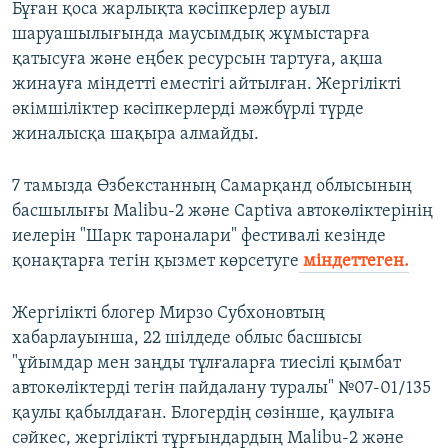
Бұған қоса жарлықта кәсіпкерлер ауыл
шаруашылығында маусымдық жұмыстарға
қатысуға және еңбек ресурсын тартуға, ақша
жинауға міндетті еместігі айтылған. Жергілікті
әкімшіліктер кәсіпкерлерді мәжбүрлі түрде
жиналысқа шақыра алмайды.
7 тамызда Өзбекстанның Самарқанд облысының
басшылығы Malibu-2 және Captiva автокөліктерінің
иелерін "Шарк тароналари" фестивалі кезінде
қонақтарға тегін қызмет көрсетуге
міндеттеген.
Жергілікті блогер Мирзо Субхоновтың
хабарлауынша, 22 шілдеде облыс басшысы
"ұйымдар мен заңды тұлғаларға тиесілі қымбат
автокөліктерді тегін пайдалану туралы" №07-01/135
қаулы қабылдаған. Блогердің сөзінше, қаулыға
сәйкес, жергілікті тұрғындардың Malibu-2 және