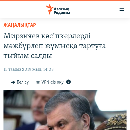
Accessibility
links
Skip
ЖАҢАЛЫҚТАР
to
ЖАҢАЛЫҚТАР
Мирзияев кәсіпкерлерді
main
САЯСАТ
content
мәжбүрлеп жұмысқа тартуға
AZATTYQTV
Skip
тыйым салды
to
ҚАҢТАР ОҚИҒАСЫ
main
15 тамыз 2019 жыл, 14:03
АДАМ ҚҰҚЫҚТАРЫ
Navigation
Skip
Бөлісу
VPN-сіз оқу
ӘЛЕУМЕТ
to
ӘЛЕМ
Search
АРНАЙЫ ЖОБАЛАР
Русский