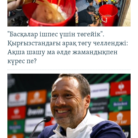
"Басқалар ішпес үшін төгейік".
Қырғызстандағы арақ төгу челленджі:
Ақша шашу ма әлде жамандықпен
күрес пе?