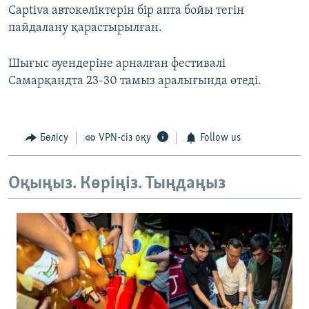
Captiva автокөліктерін бір апта бойы тегін
пайдалану қарастырылған.
Шығыс әуендеріне арналған фестивалі
Самарқандта 23-30 тамыз аралығында өтеді.
Бөлісу
VPN-сіз оқу
Follow us
Оқыңыз. Көріңіз. Тыңдаңыз