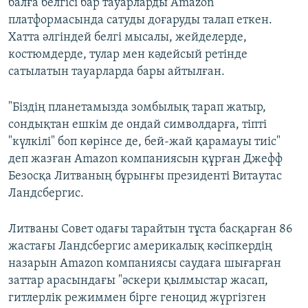
балға белгісі бар тауарларды Amazon
платформасында сатуды доғаруды талап еткен.
Хатта әлгіндей белгі мысалы, жейделерде,
костюмдерде, тулар мен кәдейсый ретінде
сатылатын тауарларда бары айтылған.
"Біздің планетамызда зомбылық тарап жатыр,
сондықтан ешкім де ондай символдарға, тіпті
"күлкілі" боп көрінсе де, бей-жай қарамауы тиіс"
деп жазған Amazon компаниясын құрған Джефф
Безосқа Литваның бұрынғы президенті Витаутас
Ландсбергис.
Литваны Совет одағы тарайтын тұста басқарған 86
жастағы Ландсбергис америкалық кәсіпкердің
назарын Amazon компаниясы саудаға шығарған
заттар арасындағы "әскери қылмыстар жасап,
гитлерлік режиммен бірге геноцид жүргізген