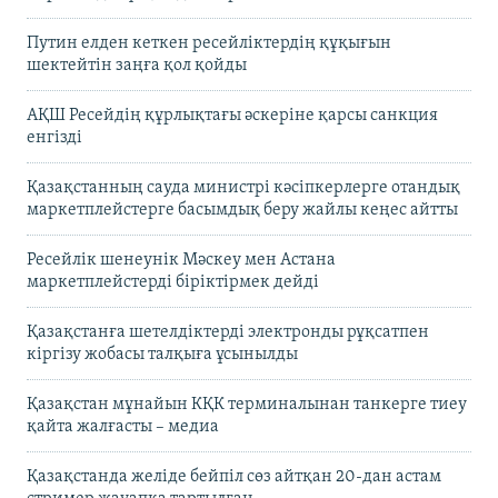
Путин елден кеткен ресейліктердің құқығын
шектейтін заңға қол қойды
АҚШ Ресейдің құрлықтағы әскеріне қарсы санкция
енгізді
Қазақстанның сауда министрі кәсіпкерлерге отандық
маркетплейстерге басымдық беру жайлы кеңес айтты
Ресейлік шенеунік Мәскеу мен Астана
маркетплейстерді біріктірмек дейді
Қазақстанға шетелдіктерді электронды рұқсатпен
кіргізу жобасы талқыға ұсынылды
Қазақстан мұнайын КҚК терминалынан танкерге тиеу
қайта жалғасты – медиа
Қазақстанда желіде бейпіл сөз айтқан 20-дан астам