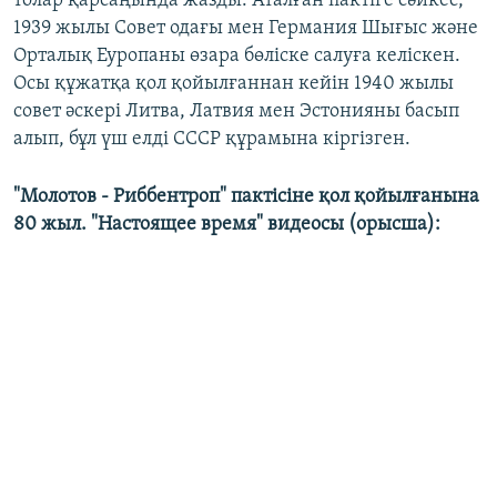
толар қарсаңында жазды. Аталған пактіге сәйкес,
1939 жылы Совет одағы мен Германия Шығыс және
Орталық Еуропаны өзара бөліске салуға келіскен.
Осы құжатқа қол қойылғаннан кейін 1940 жылы
совет әскері Литва, Латвия мен Эстонияны басып
алып, бұл үш елді СССР құрамына кіргізген.
"Молотов - Риббентроп" пактісіне қол қойылғанына
80 жыл. "Настоящее время" видеосы (орысша):