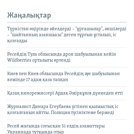
Жаңалықтар
Түркістан өңірінде әйелдерді – "ұрғашылар", әншілерді
– "шайтанның азаншысы" деген тұрғын ұсталып, іс
қозғалды
Ресейдің Тула облысында дрон шабуылынан кейін
Wildberries орталығы өртенді
Киев пен Киев облысында Ресейдің әуе шабуылынан
кемінде 17 адам қаза тапқан
Қазақ кинорежиссері Ардақ Әмірқұлов дүниеден өтті
Журналист Динара Егеубаева үстінен қылмыстық іс
қозғалғанын айтты. Полиция түсініктеме бермеді
Ресей жағында соғысқан 51 елдің азаматтары
Украинада тұтқында отыр