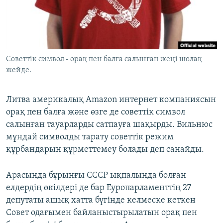
ЖАЗЫЛЫҢЫЗ
Басқа тілдерде
Советтік символ - орақ пен балға салынған жеңі шолақ
жейде.
Литва америкалық Amazon интернет компаниясын
орақ пен балға және өзге де советтік символ
салынған тауарларды сатпауға шақырды. Вильнюс
мұндай символды тарату советтік режим
құрбандарын құрметтемеу болады деп санайды.
Арасында бұрынғы СССР ықпалында болған
елдердің өкілдері де бар Еуропарламенттің 27
депутаты ашық хатта бүгінде келмеске кеткен
Совет одағымен байланыстырылатын орақ пен