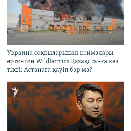
Украина соққыларынан қоймалары
өртенген Wildberries Қазақстанға көз
тікті: Астанаға қауіп бар ма?