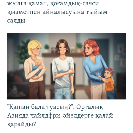
жылға қамап, қоғамдық-саяси
қызметпен айналысуына тыйым
салды
"Қашан бала туасың?": Орталық
Азияда чайлдфри-әйелдерге қалай
қарайды?