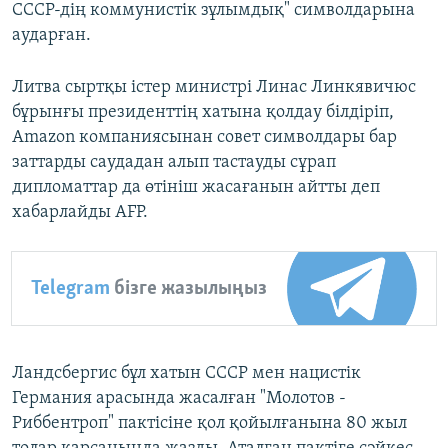
СССР-дің коммунистік зұлымдық" символдарына
аударған.
Литва сыртқы істер министрі Линас Линкявичюс
бұрынғы президенттің хатына қолдау білдіріп,
Amazon компаниясынан совет символдары бар
заттарды саудадан алып тастауды сұрап
дипломаттар да өтініш жасағанын айтты деп
хабарлайды AFP.
Telegram
бізге жазылыңыз
Ландсбергис бұл хатын СССР мен нацистік
Германия арасында жасалған "Молотов -
Риббентроп" пактісіне қол қойылғанына 80 жыл