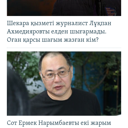
Шекара қызметі журналист Лұқпан
Ахмедияровты елден шығармады.
Оған қарсы шағым жазған кім?
Сот Ермек Нарымбаевты екі жарым