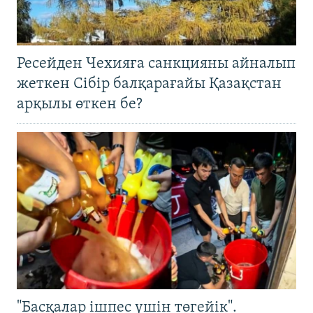
Ресейден Чехияға санкцияны айналып
жеткен Сібір балқарағайы Қазақстан
арқылы өткен бе?
"Басқалар ішпес үшін төгейік".