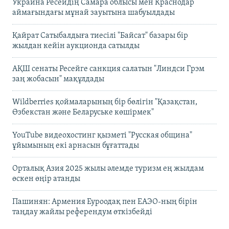
Украина Ресейдің Самара облысы мен Краснодар
аймағындағы мұнай зауытына шабуылдады
Қайрат Сатыбалдыға тиесілі "Байсат" базары бір
жылдан кейін аукционда сатылды
АҚШ сенаты Ресейге санкция салатын "Линдси Грэм
заң жобасын" мақұлдады
Wildberries қоймаларының бір бөлігін "Қазақстан,
Өзбекстан және Беларуське көшірмек"
YouTube видеохостинг қызметі "Русская община"
ұйымының екі арнасын бұғаттады
Орталық Азия 2025 жылы әлемде туризм ең жылдам
өскен өңір атанды
Пашинян: Армения Еуроодақ пен ЕАЭО-ның бірін
таңдау жайлы референдум өткізбейді