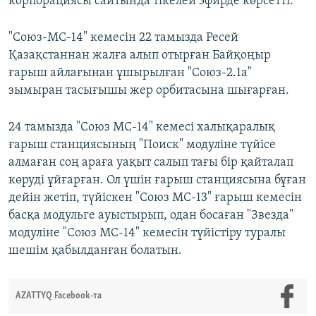
корпорациясы сайтында тікелей эфирде көрсетті.
"Союз-МС-14" кемесін 22 тамызда Ресей
Қазақстаннан жалға алып отырған Байқоңыр
ғарыш айлағынан ұшырылған "Союз-2.1а"
зымыран тасығышы жер орбитасына шығарған.
24 тамызда "Союз МС-14" кемесі халықаралық
ғарыш станциясының "Поиск" модуліне түйісе
алмаған соң араға уақыт салып тағы бір қайталап
көруді ұйғарған. Ол үшін ғарыш станциясына бұған
дейін жетіп, түйіскен "Союз МС-13" ғарыш кемесін
басқа модульге ауыстырып, одан босаған "Звезда"
модуліне "Союз МС-14" кемесін түйістіру туралы
шешім қабылданған болатын.
AZATTYQ Facebook-та