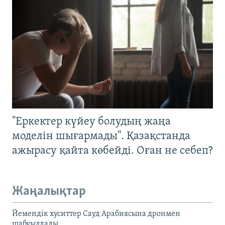
"Еркектер күйеу болудың жаңа
моделін шығармады". Қазақстанда
ажырасу қайта көбейді. Оған не себеп?
Жаңалықтар
Йемендік хуситтер Сауд Арабиясына дронмен
шабуылдады