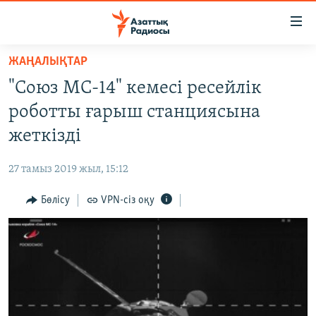
Accessibility
links
Skip
ЖАҢАЛЫҚТАР
to
ЖАҢАЛЫҚТАР
"Союз МС-14" кемесі ресейлік
main
САЯСАТ
content
роботты ғарыш станциясына
AZATTYQTV
Skip
жеткізді
to
ҚАҢТАР ОҚИҒАСЫ
main
27 тамыз 2019 жыл, 15:12
АДАМ ҚҰҚЫҚТАРЫ
Navigation
Skip
Бөлісу
VPN-сіз оқу
ӘЛЕУМЕТ
to
ӘЛЕМ
Search
АРНАЙЫ ЖОБАЛАР
Русский