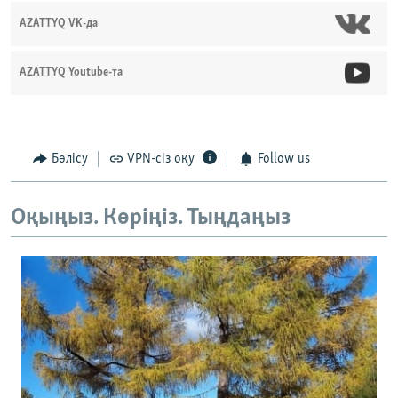
AZATTYQ VK-да
AZATTYQ Youtube-та
Бөлісу
VPN-сіз оқу
Follow us
Оқыңыз. Көріңіз. Тыңдаңыз