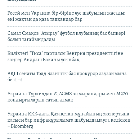
Ресей мен Украина бір-біріне әуе шабуылын жасады:
екі жақтан да қаза тапқандар бар
Самат Смақов "Атырау" футбол клубының бас бапкері
болып тағайындалды
Биліктегі "Тиса" партиясы Венгрия президенттігіне
заңгер Андраш Баканы ұсынбақ
АҚШ сенаты Тодд Бланшты бас прокурор лауазымына
бекітті
Украина Түркиядан ATACMS зымырандары мен M270
қондырғыларын сатып алмақ
Украина КҚК-дағы Қазақстан мұнайының экспортына
қатысы бар инфрақұрылымға шабуылдамауға келіскен
– Bloomberg