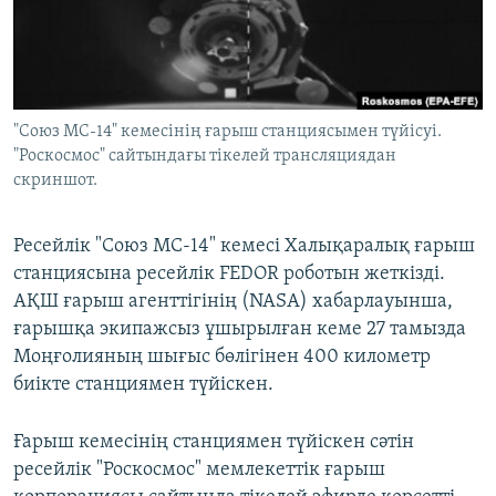
ЖАЗЫЛЫҢЫЗ
Басқа тілдерде
"Союз МС-14" кемесінің ғарыш станциясымен түйісуі.
"Роскосмос" сайтындағы тікелей трансляциядан
скриншот.
Ресейлік "Союз МС-14" кемесі Халықаралық ғарыш
станциясына ресейлік FEDOR роботын жеткізді.
АҚШ ғарыш агенттігінің (NASA) хабарлауынша,
ғарышқа экипажсыз ұшырылған кеме 27 тамызда
Моңғолияның шығыс бөлігінен 400 километр
биікте станциямен түйіскен.
Ғарыш кемесінің станциямен түйіскен сәтін
ресейлік "Роскосмос" мемлекеттік ғарыш