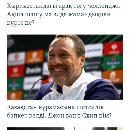
Қырғызстандағы арақ төгу челленджі:
Ақша шашу ма әлде жамандықпен
күрес пе?
Қазақстан құрамасына шетелдік
бапкер келді. Джон ван’т Схип кім?