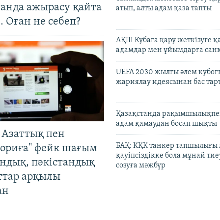
танда ажырасу қайта
атып, алты адам қаза тапты
. Оған не себеп?
АҚШ Кубаға қару жеткізуге қ
адамдар мен ұйымдарға сан
UEFA 2030 жылғы әлем кубог
жариялау идеясынан бас та
Қазақстанда рақымшылықпен
адам қамаудан босап шықты
 Азаттық пен
БАҚ: КҚК танкер тапшылығы
ориға" фейк шағым
қауіпсіздікке бола мұнай тиеу
андық, пәкістандық
созуға мәжбүр
ттар арқылы
ан