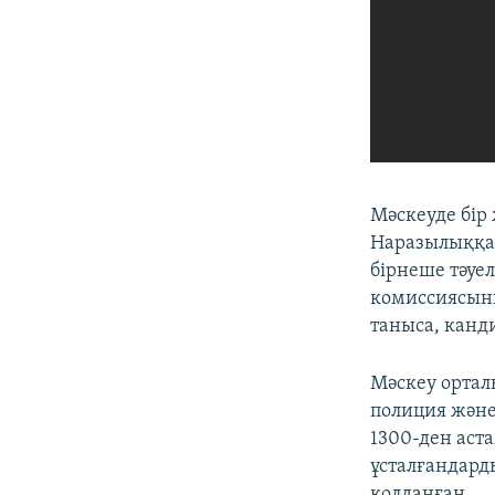
Мәскеуде бір
Наразылыққа 
бірнеше тәуе
комиссиясыны
таныса, канд
Мәскеу ортал
полиция және
1300-ден аст
ұсталғандард
қолданған.