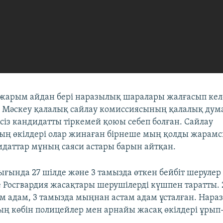
 жарым айдан бері наразылық шаралары жалғасып келе
Мәскеу қалалық сайлау комиссиясының қалалық дум
лсіз кандидатты тіркемей қоюы себеп болған. Сайлау
ң өкілдері олар жинаған бірнеше мың қолды жарамс
идаттар мұның саяси астары барын айтқан.
ығында 27 шілде және 3 тамызда өткен бейбіт шерулер
 Росгвардия жасақтары шерушілерді күшпен таратты. 2
ам адам, 3 тамызда мыңнан астам адам ұсталған. Нара
ың көбін полицейлер мен арнайы жасақ өкілдері ұрып