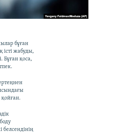
шылар бұған
 істі жабуды,
. Бұған қоса,
тпек.
ңертеңнен
иясындағы
 қойған.
здік
ободу
і белсендінің