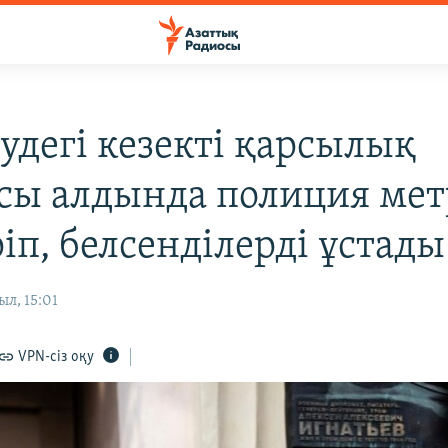
удегі кезекті қарсылық
сы алдында полиция ме
іп, белсенділерді ұстады
ыл, 15:01
VPN-сіз оқу