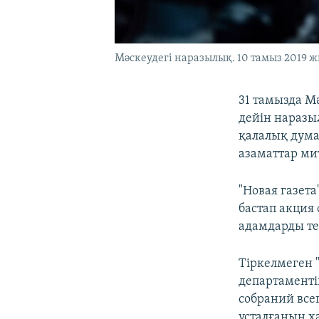
Мәскеудегі наразылық. 10 тамыз 2019 ж
31 тамызда М
дейін наразы
қалалық дума 
азаматтар ми
"Новая газет
бастап акция
адамдарды те
Тіркелмеген "
департаментін
собраний всег
ұсталғанын х