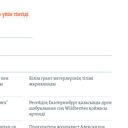
үйін тінтіді
 пен
Білім грант иегерлерінің тізімі
лы
жарияланды
лға"
Ресейдің Екатеринбург қаласында дрон
шабуылынан соң Wildberries қоймасы
өртенді
рудан оқ
Прокуратура журналист Александра