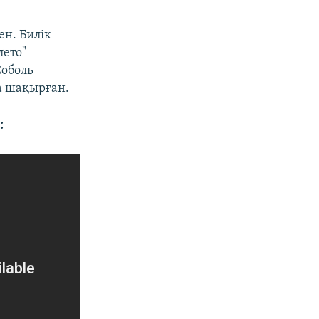
ен. Билік
лето"
Соболь
а шақырған.
: