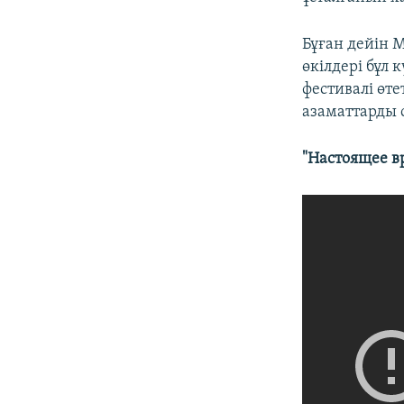
Бұған дейін М
өкілдері бұл 
фестивалі өте
азаматтарды 
"Настоящее в