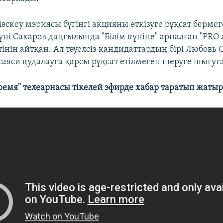
әскеу мэриясы бүгінгі акцияны өткізуге рұқсат бермег
күні Сахаров даңғылында "Білім күніне" арналған "PRO 
тінін айтқан. Ал тәуелсіз кандидаттардың бірі Любовь 
саяси қудалауға қарсы рұқсат етілмеген шеруге шығуғ
ремя" телеарнасы тікелей эфирде хабар таратып жатыр