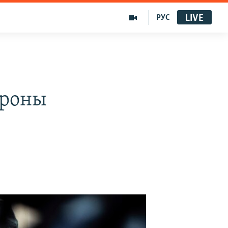
LIVE
РУС
троны