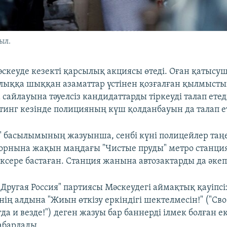
ыл.
әскеуде кезекті қарсылық акциясы өтеді. Оған қатысу
лыққа шыққан азаматтар үстінен қозғалған қылмыстық
сайлауына тәуелсіз кандидаттарды тіркеуді талап етеді
тинг кезінде полицияның күш қолданбауын да талап е
а" басылымының жазуынша, сенбі күні полицейлер та
 орнына жақын маңдағы "Чистые пруды" метро станц
ксере бастаған. Станция жанына автозактарды да әкеп
Другая Россия" партиясы Мәскеудегі аймақтық қауіпсі
ің алдына "Жиын өткізу еркіндігі шектелмесін!" ("Св
да и везде!") деген жазуы бар баннерді ілмек болған ек
абарлады.