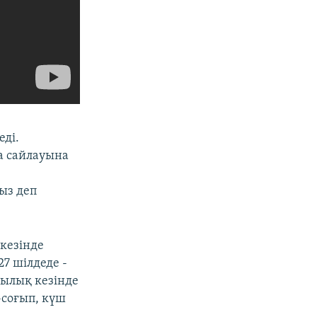
ді.
а сайлауына
ыз деп
 кезінде
7 шілдеде -
зылық кезінде
-соғып, күш