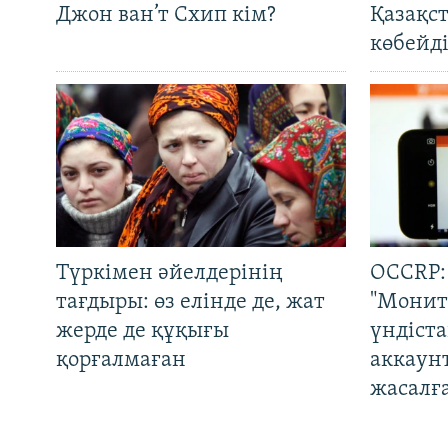
Джон ван’т Схип кім?
Қазақс
көбейді
Түркімен әйелдерінің
OCCRP:
тағдыры: өз елінде де, жат
"Монит
жерде де құқығы
үндіст
қорғалмаған
аккаун
жасалғ