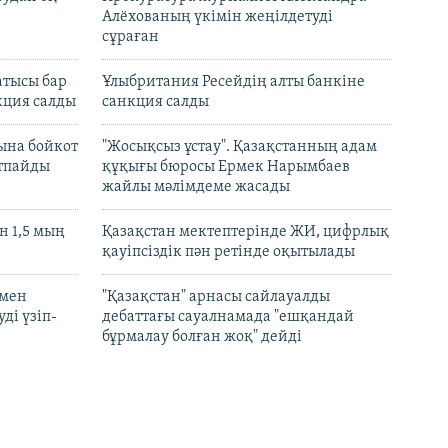
Алёхованың үкімін жеңілдетуді
сұраған
атысы бар
Ұлыбритания Ресейдің алты банкіне
кция салды
санкция салды
ына бойкот
"Жосықсыз ұстау". Қазақстанның адам
ртпайды
құқығы бюросы Ермек Нарымбаев
жайлы мәлімдеме жасады
 1,5 мың
Қазақстан мектептерінде ЖИ, цифрлық
қауіпсіздік пән ретінде оқытылады
 мен
"Қазақстан" арнасы сайлауалды
ді үзіп-
дебаттағы сауалнамада "ешқандай
бұрмалау болған жоқ" дейді