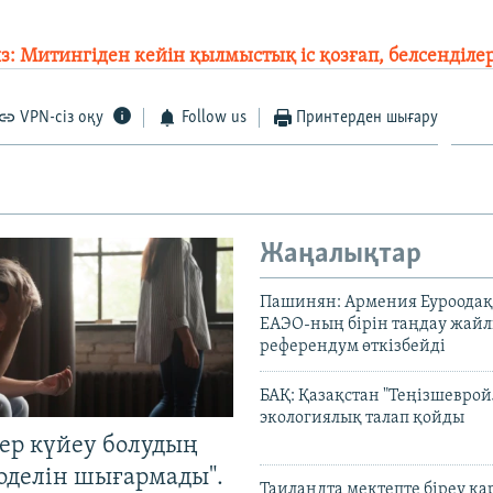
 Митингіден кейін қылмыстық іс қозғап, белсенділер 
VPN-сіз оқу
Follow us
Принтерден шығару
Жаңалықтар
Пашинян: Армения Еуроодақ
ЕАЭО-ның бірін таңдау жай
референдум өткізбейді
БАҚ: Қазақстан "Теңізшеврой
экологиялық талап қойды
тер күйеу болудың
оделін шығармады".
Таиландта мектепте біреу қа