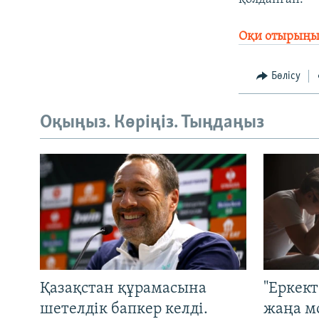
Оқи отырыңыз:
Бөлісу
Оқыңыз. Көріңіз. Тыңдаңыз
Қазақстан құрамасына
"Еркек
шетелдік бапкер келді.
жаңа м