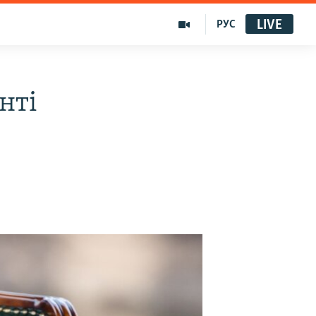
LIVE
РУС
нті