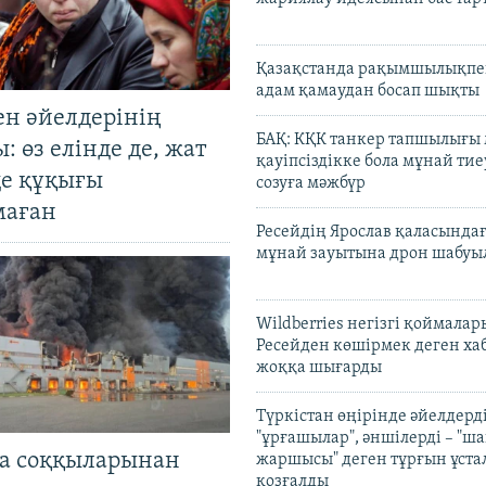
Қазақстанда рақымшылықпен
адам қамаудан босап шықты
ен әйелдерінің
БАҚ: КҚК танкер тапшылығы
: өз елінде де, жат
қауіпсіздікке бола мұнай тиеу
де құқығы
созуға мәжбүр
маған
Ресейдің Ярослав қаласындағ
мұнай зауытына дрон шабуы
Wildberries негізгі қоймала
Ресейден көшірмек деген ха
жоққа шығарды
Түркістан өңірінде әйелдерді
"ұрғашылар", әншілерді – "
а соққыларынан
жаршысы" деген тұрғын ұстал
қозғалды