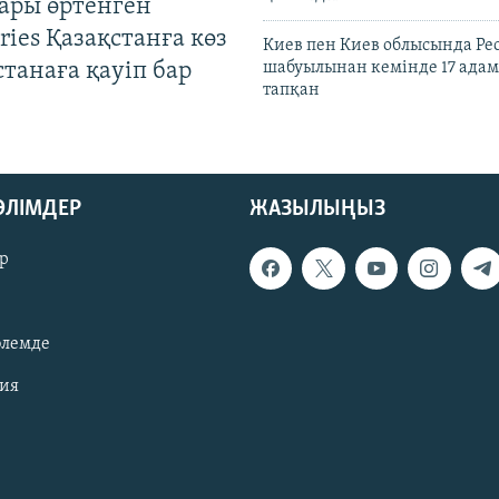
ары өртенген
ries Қазақстанға көз
Киев пен Киев облысында Рес
Астанаға қауіп бар
шабуылынан кемінде 17 адам
тапқан
БӨЛІМДЕР
ЖАЗЫЛЫҢЫЗ
р
әлемде
зия