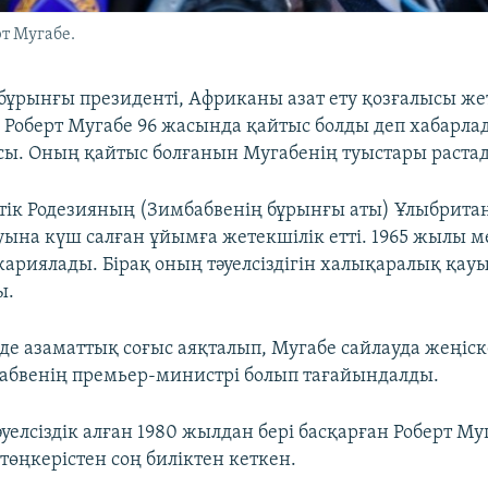
т Мугабе.
бұрынғы президенті, Африканы азат ету қозғалысы же
ор Роберт Мугабе 96 жасында қайтыс болды деп хабарл
сы. Оның қайтыс болғанын Мугабенің туыстары раста
тік Родезияның (Зимбабвенің бұрынғы аты) Ұлыбрита
луына күш салған ұйымға жетекшілік етті. 1965 жылы 
 жариялады. Бірақ оның тәуелсіздігін халықаралық қа
ы.
де азаматтық соғыс аяқталып, Мугабе сайлауда жеңіске
бабвенің премьер-министрі болып тағайындалды.
уелсіздік алған 1980 жылдан бері басқарған Роберт Му
төңкерістен соң биліктен кеткен.