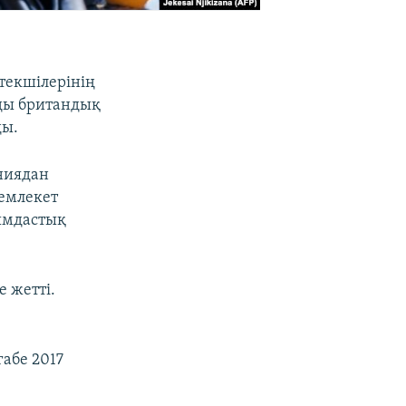
текшілерінің
ады британдық
ды.
ниядан
мемлекет
уымдастық
 жетті.
габе 2017