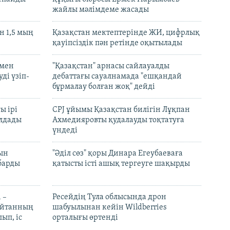
жайлы мәлімдеме жасады
 1,5 мың
Қазақстан мектептерінде ЖИ, цифрлық
қауіпсіздік пән ретінде оқытылады
 мен
"Қазақстан" арнасы сайлауалды
ді үзіп-
дебаттағы сауалнамада "ешқандай
бұрмалау болған жоқ" дейді
ы ірі
CPJ ұйымы Қазақстан билігін Лұқпан
лдады
Ахмедияровты қудалауды тоқтатуға
үндеді
рын
"Әділ сөз" қоры Динара Егеубаеваға
барды
қатысты істі ашық тергеуге шақырды
 –
Ресейдің Тула облысында дрон
шайтанның
шабуылынан кейін Wildberries
ып, іс
орталығы өртенді