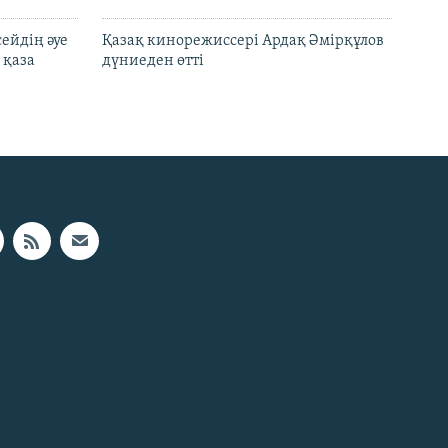
ейдің әуе
Қазақ кинорежиссері Ардақ Әмірқұлов
 қаза
дүниеден өтті