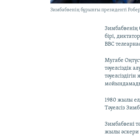
Зимбабвенің бұрынғы президенті Робер
Зимбабвенің 
бірі, диктат
BBC телеарна
Мугабе Оңтүс
тәуелсіздік а
тәуелсіздігін
мойындамад
1980 жылы ел
Тәуелсіз Зим
Зимбабвені тә
жылы әскери 