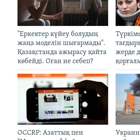
"Еркектер күйеу болудың
Түркім
жаңа моделін шығармады".
тағдыры
Қазақстанда ажырасу қайта
жерде 
көбейді. Оған не себеп?
қорғал
OCCRP: Азаттық пен
Украин