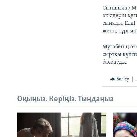
Сыншылар Муг
өкілдерін қу
сынады. Елді
жетті, тұрғы
Мугабенің өз
сыртқы күште
басқарды.
Бөлісу
Оқыңыз. Көріңіз. Тыңдаңыз