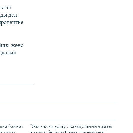
нәсіл
ады деп
 процентке
ішкі және
 одағын
ына бойкот
"Жосықсыз ұстау". Қазақстанның адам
ртпайды
құқығы бюросы Ермек Нарымбаев