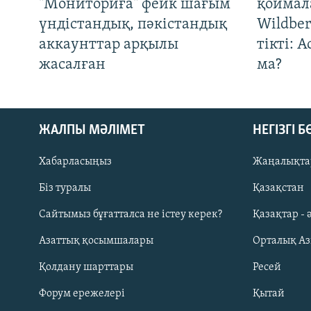
"Мониториға" фейк шағым
қоймал
үндістандық, пәкістандық
Wildber
аккаунттар арқылы
тікті: 
жасалған
ма?
ЖАЛПЫ МӘЛІМЕТ
НЕГІЗГІ 
Хабарласыңыз
Жаңалықта
Біз туралы
Қазақстан
Русский
Сайтымыз бұғатталса не істеу керек?
Қазақтар - 
Азаттық қосымшалары
Орталық А
ЖАЗЫЛЫҢЫЗ
Қолдану шарттары
Ресей
Форум ережелері
Қытай