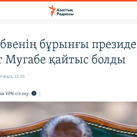
бвенің бұрынғы президе
т Мугабе қайтыс болды
 жыл, 12:35
VPN-сіз оқу