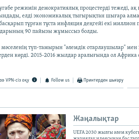
абе режимін демократиялық процестерді тежеді, ақ 
ғындады, елді экономикалық тығырықтан шығара алм
 басқарып тұрған тұста инфляция деңгейі екі миллион
ндарының 90 пайызы жұмыссыз болды.
і мәселенің түп-тамырын "әлемдік отарлаушылар" мен 
рден көрді. 2015-2016 жылдар аралығында ол Африка
VPN-сіз оқу
Follow us
Принтерден шығару
Жаңалықтар
UEFA 2030 жылғы әлем кубог
жариялау идеясынан бас та