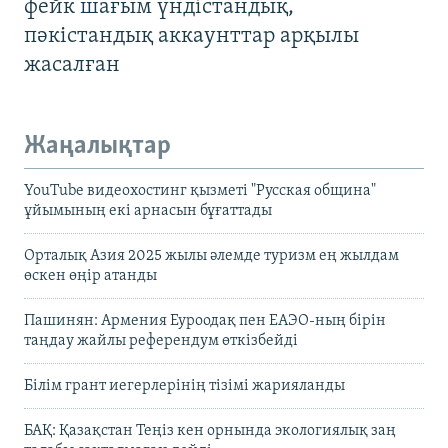
фейк шағым үндістандық,
пәкістандық аккаунттар арқылы
жасалған
Жаңалықтар
YouTube видеохостинг қызметі "Русская община"
ұйымының екі арнасын бұғаттады
Орталық Азия 2025 жылы әлемде туризм ең жылдам
өскен өңір атанды
Пашинян: Армения Еуроодақ пен ЕАЭО-ның бірін
таңдау жайлы референдум өткізбейді
Білім грант иегерлерінің тізімі жарияланды
БАҚ: Қазақстан Теңіз кен орнында экологиялық заң