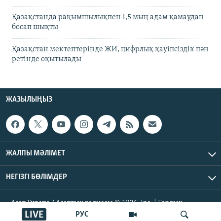
Қазақстанда рақымшылықпен 1,5 мың адам қамаудан
босап шықты
Қазақстан мектептерінде ЖИ, цифрлық қауіпсіздік пән
ретінде оқытылады
ЖАЗЫЛЫҢЫЗ
ЖАЛПЫ МӘЛІМЕТ
НЕГІЗГІ БӨЛІМДЕР
Азат Еуропа / Азаттық радиосы © 2026, Inc. | Барлық
құқықтары қорғалған
LIVE
РУС