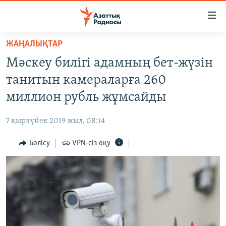
Accessibility
links
Skip
ЖАҢАЛЫҚТАР
to
ЖАҢАЛЫҚТАР
Мәскеу билігі адамның бет-жүзін
main
САЯСАТ
content
танитын камераларға 260
AZATTYQTV
Skip
миллион рубль жұмсайды
to
ҚАҢТАР ОҚИҒАСЫ
main
7 қыркүйек 2019 жыл, 08:14
АДАМ ҚҰҚЫҚТАРЫ
Navigation
Skip
Бөлісу
VPN-сіз оқу
ӘЛЕУМЕТ
to
ӘЛЕМ
Search
АРНАЙЫ ЖОБАЛАР
Русский