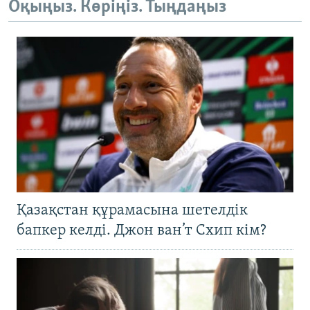
Оқыңыз. Көріңіз. Тыңдаңыз
Қазақстан құрамасына шетелдік
бапкер келді. Джон ван’т Схип кім?