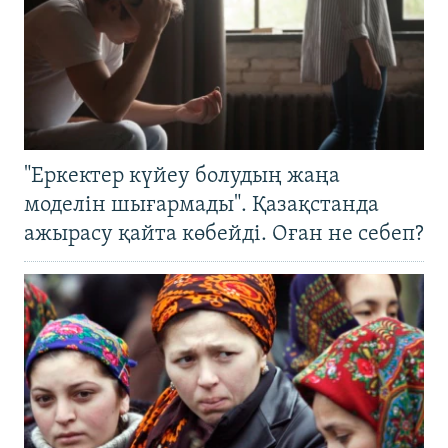
"Еркектер күйеу болудың жаңа
моделін шығармады". Қазақстанда
ажырасу қайта көбейді. Оған не себеп?