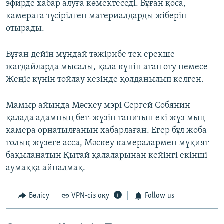
эфирде хабар алуға көмектеседі. Бұған қоса,
камераға түсірілген материалдарды жіберіп
отырады.
Бұған дейін мұндай тәжірибе тек ерекше
жағдайларда мысалы, қала күнін атап өту немесе
Жеңіс күнін тойлау кезінде қолданылып келген.
Мамыр айында Мәскеу мэрі Сергей Собянин
қалада адамның бет-жүзін танитын екі жүз мың
камера орнатылғанын хабарлаған. Егер бұл жоба
толық жүзеге асса, Мәскеу камералармен мұқият
бақыланатын Қытай қалаларынан кейінгі екінші
аумаққа айналмақ.
Бөлісу
VPN-сіз оқу
Follow us