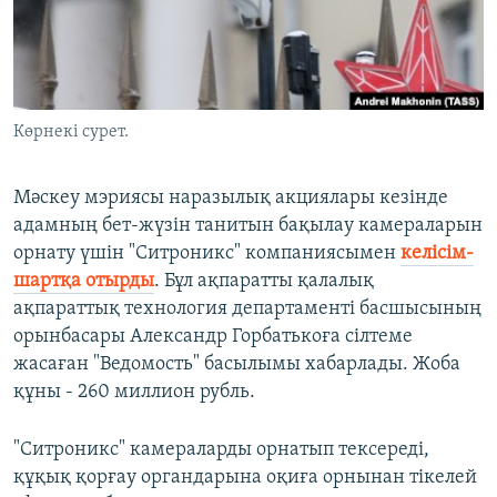
ЖАЗЫЛЫҢЫЗ
Басқа тілдерде
Көрнекі сурет.
Мәскеу мэриясы наразылық акциялары кезінде
адамның бет-жүзін танитын бақылау камераларын
орнату үшін "Ситроникс" компаниясымен
келісім-
шартқа отырды
. Бұл ақпаратты қалалық
ақпараттық технология департаменті басшысының
орынбасары Александр Горбатькоға сілтеме
жасаған "Ведомость" басылымы хабарлады. Жоба
құны - 260 миллион рубль.
"Ситроникс" камераларды орнатып тексереді,
құқық қорғау органдарына оқиға орнынан тікелей