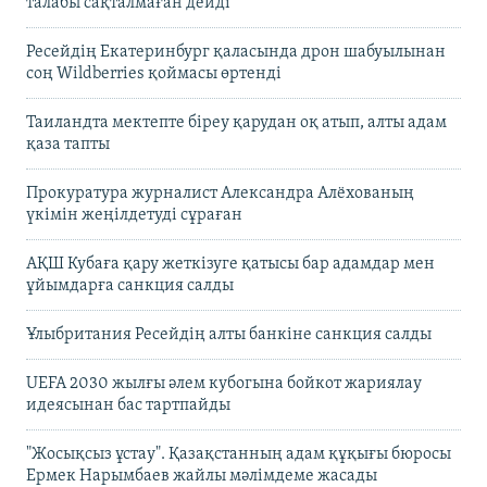
талабы сақталмаған дейді
Ресейдің Екатеринбург қаласында дрон шабуылынан
соң Wildberries қоймасы өртенді
Таиландта мектепте біреу қарудан оқ атып, алты адам
қаза тапты
Прокуратура журналист Александра Алёхованың
үкімін жеңілдетуді сұраған
АҚШ Кубаға қару жеткізуге қатысы бар адамдар мен
ұйымдарға санкция салды
Ұлыбритания Ресейдің алты банкіне санкция салды
UEFA 2030 жылғы әлем кубогына бойкот жариялау
идеясынан бас тартпайды
"Жосықсыз ұстау". Қазақстанның адам құқығы бюросы
Ермек Нарымбаев жайлы мәлімдеме жасады