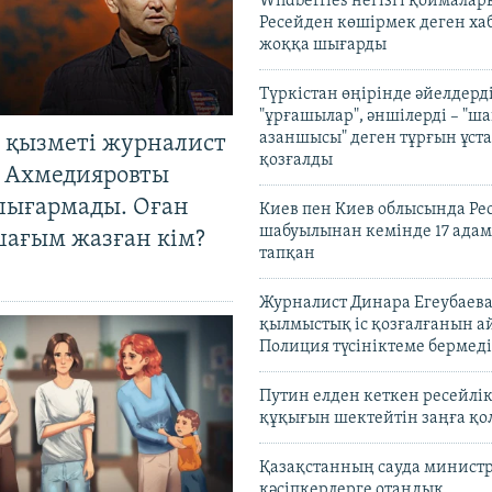
Wildberries негізгі қоймала
Ресейден көшірмек деген ха
жоққа шығарды
Түркістан өңірінде әйелдерді
"ұрғашылар", әншілерді – "
азаншысы" деген тұрғын ұста
 қызметі журналист
қозғалды
 Ахмедияровты
шығармады. Оған
Киев пен Киев облысында Рес
шабуылынан кемінде 17 адам
шағым жазған кім?
тапқан
Журналист Динара Егеубаева
қылмыстық іс қозғалғанын а
Полиция түсініктеме бермеді
Путин елден кеткен ресейлі
құқығын шектейтін заңға қо
Қазақстанның сауда министр
кәсіпкерлерге отандық