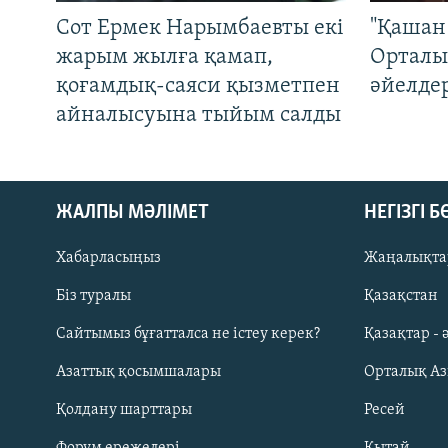
Сот Ермек Нарымбаевты екі
"Қашан 
жарым жылға қамап,
Орталы
қоғамдық-саяси қызметпен
әйелде
айналысуына тыйым салды
ЖАЛПЫ МӘЛІМЕТ
НЕГІЗГІ 
Хабарласыңыз
Жаңалықта
Біз туралы
Қазақстан
Русский
Сайтымыз бұғатталса не істеу керек?
Қазақтар - 
Азаттық қосымшалары
Орталық А
ЖАЗЫЛЫҢЫЗ
Қолдану шарттары
Ресей