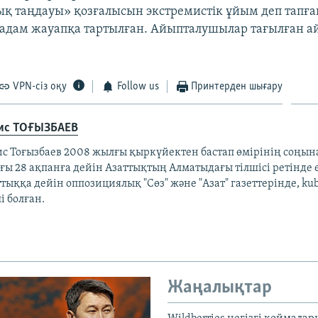
қ таңдауы» қозғалысын экстремистік ұйым деп тапға
 адам жауапқа тартылған. Айыпталушылар тағылған 
VPN-сіз оқу
Follow us
Принтерден шығару
ис ТОҒЫЗБАЕВ
ис Тоғызбаев 2008 жылғы қыркүйектен бастап өмірінің соңына
ы 28 ақпанға дейін Азаттықтың Алматыдағы тілшісі ретінде е
тыққа дейін оппозициялық "Сөз" және "Азат" газеттерінде, ku
і болған.
Жаңалықтар