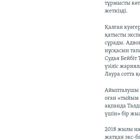
тұрмысты кө
жеткізді.
Қалған куәгер
қатысты эксп
сұрады. Адво
нұсқасын тап
Судья Бейбіт
үзіліс жария
Лаура сотта 
Айыпталушы Б
оған «тыйым 
ақпанда Талд
үшін» бір жы
2018 жылы на
жатқан экс-б