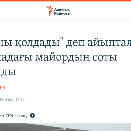
ны қолдады" деп айыпта
кадағы майордың соты
лды
ЕВ
9 жыл, 14:17
VPN-сіз оқу