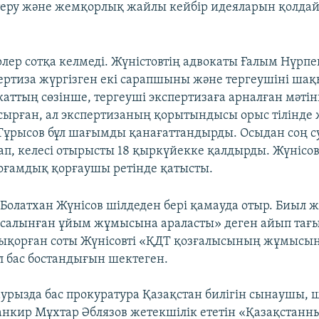
теру және жемқорлық жайлы кейбір идеяларын қолд
лер сотқа келмеді. Жүністовтің адвокаты Ғалым Нүрпей
ертиза жүргізген екі сарапшыны және тергеушіні ша
каттың сөзінше, тергеуші экспертизаға арналған мәті
сырған, ал экспертизаның қорытындысы орыс тілінде 
 Тұрысов бұл шағымды қанағаттандырды. Осыдан соң су
лап, келесі отырысты 18 қыркүйекке қалдырды. Жүнісо
қоғамдық қорғаушы ретінде қатысты.
олатхан Жүнісов шілдеден бері қамауда отыр. Биыл 
салынған ұйым жұмысына араласты» деген айып тағы
ықорған соты Жүнісовті «ҚДТ қозғалысының жұмысы
л бас бостандығын шектеген.
урызда бас прокуратура Қазақстан билігін сынаушы, 
анкир Мұхтар Әблязов жетекшілік ететін «Қазақстанн