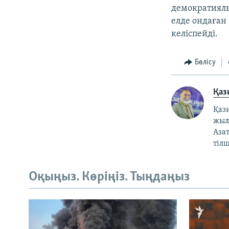
демократиялы
елде ондаған
келіспейді.
Бөлісу
Қаз
Қаз
жылғ
Азат
тілш
Оқыңыз. Көріңіз. Тыңдаңыз