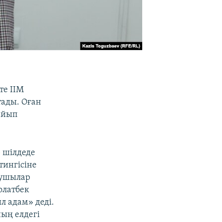
те ІІМ
тады. Оған
айып
5 шілдеде
тингісіне
аушылар
олатбек
 адам» деді.
ның елдегі