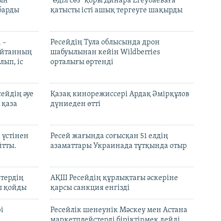
рын
"Әділ сөз" қоры Динара Егеубаеваға
барды
қатысты істі ашық тергеуге шақырды
 –
Ресейдің Тула облысында дрон
шайтанның
шабуылынан кейін Wildberries
лып, іс
орталығы өртенді
ейдің әуе
Қазақ кинорежиссері Ардақ Әмірқұлов
 қаза
дүниеден өтті
 үстінен
Ресей жағында соғысқан 51 елдің
йтты.
азаматтары Украинада тұтқында отыр
ктердің
АҚШ Ресейдің құрлықтағы әскеріне
л қойды
қарсы санкция енгізді
і
Ресейлік шенеунік Мәскеу мен Астана
маркетплейстерді біріктірмек дейді