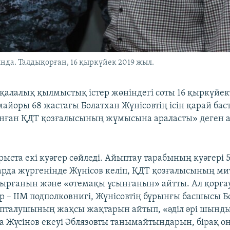
нда. Талдықорған, 16 қыркүйек 2019 жыл.
қалалық қылмыстық істер жөніндегі соты 16 қыркүйек
майоры 68 жастағы Болатхан Жүнісовтің ісін қарай бас
нған ҚДТ қозғалысының жұмысына араласты» деген 
ыста екі куәгер сөйледі. Айыптау тарабының куәгері 
арда жүргенінде Жүнісов келіп, ҚДТ қозғалысының ми
қырғанын және «өтемақы ұсынғанын» айтты. Ал қорғ
ер – ІІМ подполковнигі, Жүнісовтің бұрынғы басшысы Б
пталушының жақсы жақтарын айтып, «әділ әрі шындыл
та Жүсінов екеуі Әблязовты танымайтындарын, бірақ о