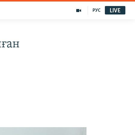
LIVE
РУС
лған