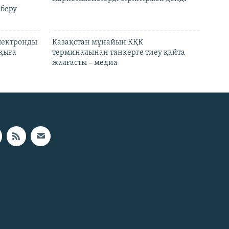
 беру
электронды
Қазақстан мұнайын КҚК
лқыға
терминалынан танкерге тиеу қайта
жалғасты – медиа