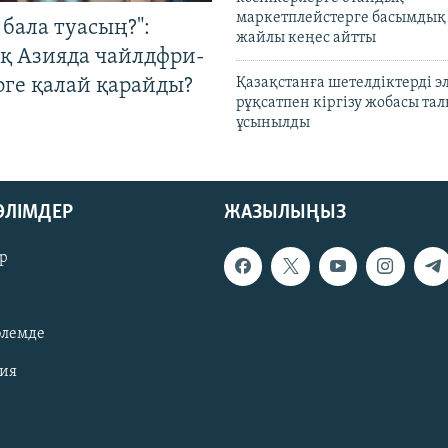
маркетплейстерге басымдық
бала туасың?":
жайлы кеңес айтты
қ Азияда чайлдфри-
рге қалай қарайды?
Қазақстанға шетелдіктерді 
рұқсатпен кіргізу жобасы та
ұсынылды
БӨЛІМДЕР
ЖАЗЫЛЫҢЫЗ
р
әлемде
зия