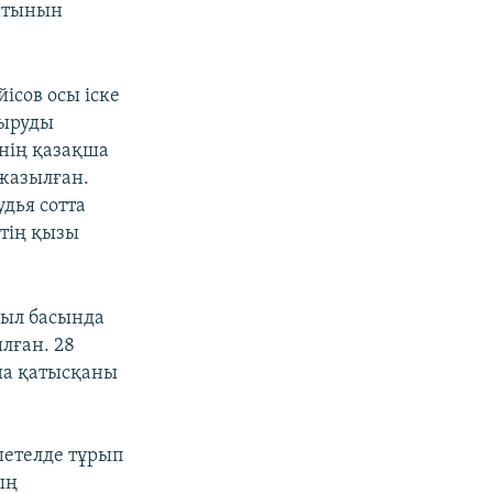
айтынын
ісов осы іске
қыруды
ннің қазақша
жазылған.
дья сотта
втің қызы
жыл басында
лған. 28
на қатысқаны
шетелде тұрып
ың