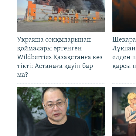
Украина соққыларынан
Шекара
қоймалары өртенген
Лұқпан
Wildberries Қазақстанға көз
елден 
тікті: Астанаға қауіп бар
қарсы 
ма?