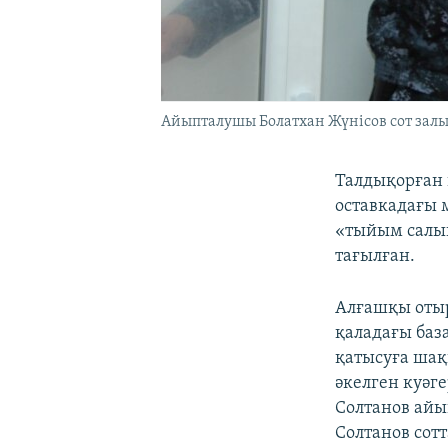
Айыпталушы Болатхан Жүнісов сот залы
Талдықорған 
оставкадағы 
«тыйым салы
тағылған.
Алғашқы отыр
қаладағы баз
қатысуға ша
әкелген куәг
Солтанов айы
Солтанов сот