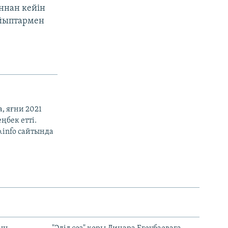
ннан кейін
айыптармен
, яғни 2021
ңбек етті.
b.info сайтында