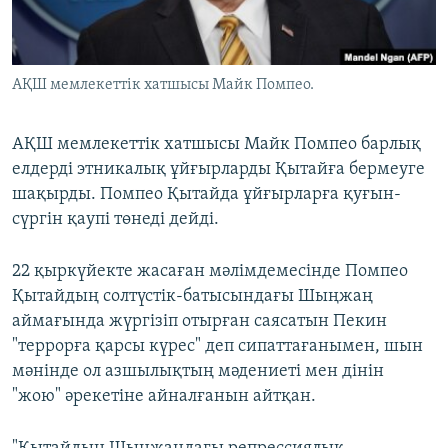
ЖАЗЫЛЫҢЫЗ
АҚШ мемлекеттік хатшысы Майк Помпео.
Басқа тілдерде
АҚШ мемлекеттік хатшысы Майк Помпео барлық
елдерді этникалық ұйғырларды Қытайға бермеуге
шақырды. Помпео Қытайда ұйғырларға қуғын-
сүргін қаупі төнеді дейді.
22 қыркүйекте жасаған мәлімдемесінде Помпео
Қытайдың солтүстік-батысындағы Шыңжаң
аймағында жүргізіп отырған саясатын Пекин
"террорға қарсы күрес" деп сипаттағанымен, шын
мәнінде ол азшылықтың мәдениеті мен дінін
"жою" әрекетіне айналғанын айтқан.