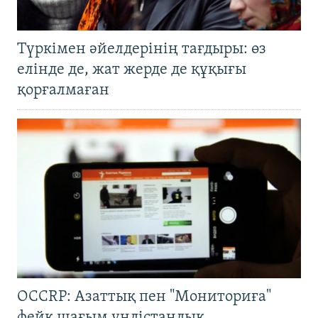
Түркімен әйелдерінің тағдыры: өз
елінде де, жат жерде де құқығы
қорғалмаған
OCCRP: Азаттық пен "Мониториға"
фейк шағым үндістандық,