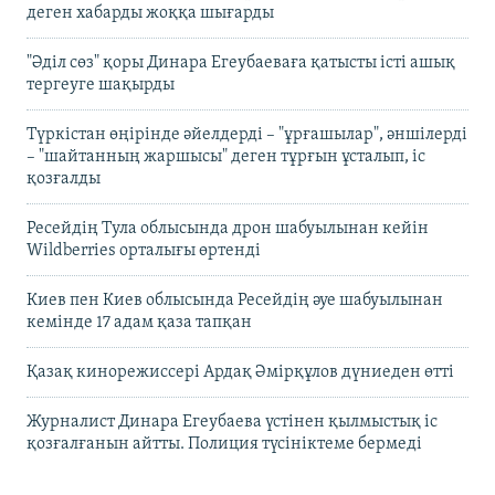
деген хабарды жоққа шығарды
"Әділ сөз" қоры Динара Егеубаеваға қатысты істі ашық
тергеуге шақырды
Түркістан өңірінде әйелдерді – "ұрғашылар", әншілерді
– "шайтанның жаршысы" деген тұрғын ұсталып, іс
қозғалды
Ресейдің Тула облысында дрон шабуылынан кейін
Wildberries орталығы өртенді
Киев пен Киев облысында Ресейдің әуе шабуылынан
кемінде 17 адам қаза тапқан
Қазақ кинорежиссері Ардақ Әмірқұлов дүниеден өтті
Журналист Динара Егеубаева үстінен қылмыстық іс
қозғалғанын айтты. Полиция түсініктеме бермеді