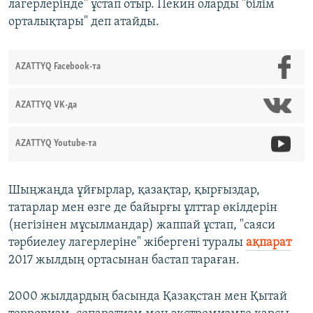
лагерлерінде" ұстап отыр. Пекин оларды "білім
орталықтары" деп атайды.
AZATTYQ Facebook-та
AZATTYQ VK-да
AZATTYQ Youtube-та
Шыңжаңда ұйғырлар, қазақтар, қырғыздар,
татарлар мен өзге де байырғы ұлттар өкілдерін
(негізінен мұсылмандар) жаппай ұстап, "саяси
тәрбиелеу лагерлеріне" жібергені туралы
ақпарат
2017 жылдың ортасынан бастап тараған.
2000 жылдардың басында Қазақстан мен Қытай