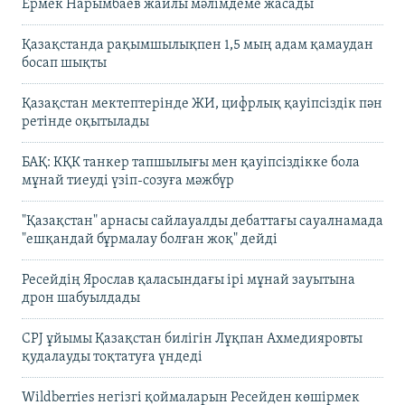
Ермек Нарымбаев жайлы мәлімдеме жасады
Қазақстанда рақымшылықпен 1,5 мың адам қамаудан
босап шықты
Қазақстан мектептерінде ЖИ, цифрлық қауіпсіздік пән
ретінде оқытылады
БАҚ: КҚК танкер тапшылығы мен қауіпсіздікке бола
мұнай тиеуді үзіп-созуға мәжбүр
"Қазақстан" арнасы сайлауалды дебаттағы сауалнамада
"ешқандай бұрмалау болған жоқ" дейді
Ресейдің Ярослав қаласындағы ірі мұнай зауытына
дрон шабуылдады
CPJ ұйымы Қазақстан билігін Лұқпан Ахмедияровты
қудалауды тоқтатуға үндеді
Wildberries негізгі қоймаларын Ресейден көшірмек