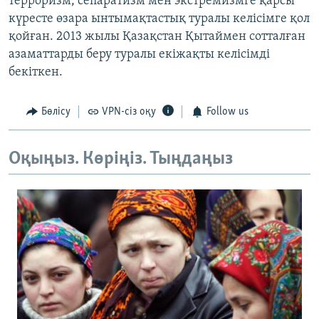
терроризм, сепаратизм мен экстремизмге қарсы
күресте өзара ынтымақтастық туралы келісімге қол
қойған. 2013 жылы Қазақстан Қытаймен сотталған
азаматтарды беру туралы екіжақты келісімді
бекіткен.
Бөлісу
VPN-сіз оқу
Follow us
Оқыңыз. Көріңіз. Тыңдаңыз