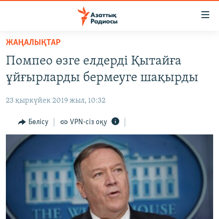
Accessibility
links
Skip
ЖАҢАЛЫҚТАР
to
ЖАҢАЛЫҚТАР
Помпео өзге елдерді Қытайға
main
САЯСАТ
content
ұйғырларды бермеуге шақырды
AZATTYQTV
Skip
to
23 қыркүйек 2019 жыл, 10:32
ҚАҢТАР ОҚИҒАСЫ
main
АДАМ ҚҰҚЫҚТАРЫ
Бөлісу
VPN-сіз оқу
Navigation
Skip
ӘЛЕУМЕТ
to
ӘЛЕМ
Search
АРНАЙЫ ЖОБАЛАР
Русский