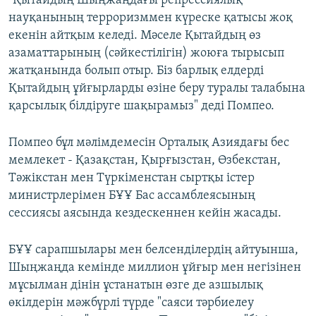
"Қытайдың Шыңжаңдағы репрессиялық
науқанының терроризммен күреске қатысы жоқ
екенін айтқым келеді. Мәселе Қытайдың өз
азаматтарының (сәйкестілігін) жоюға тырысып
жатқанында болып отыр. Біз барлық елдерді
Қытайдың ұйғырларды өзіне беру туралы талабына
қарсылық білдіруге шақырамыз" деді Помпео.
Помпео бұл мәлімдемесін Орталық Азиядағы бес
мемлекет - Қазақстан, Қырғызстан, Өзбекстан,
Тәжікстан мен Түркіменстан сыртқы істер
министрлерімен БҰҰ Бас ассамблеясының
сессиясы аясында кездескеннен кейін жасады.
БҰҰ сарапшылары мен белсенділердің айтуынша,
Шыңжаңда кемінде миллион ұйғыр мен негізінен
мұсылман дінін ұстанатын өзге де азшылық
өкілдерін мәжбүрлі түрде "саяси тәрбиелеу