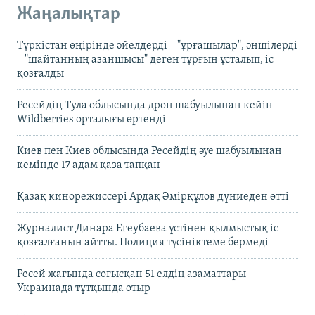
Жаңалықтар
Түркістан өңірінде әйелдерді – "ұрғашылар", әншілерді
– "шайтанның азаншысы" деген тұрғын ұсталып, іс
қозғалды
Ресейдің Тула облысында дрон шабуылынан кейін
Wildberries орталығы өртенді
Киев пен Киев облысында Ресейдің әуе шабуылынан
кемінде 17 адам қаза тапқан
Қазақ кинорежиссері Ардақ Әмірқұлов дүниеден өтті
Журналист Динара Егеубаева үстінен қылмыстық іс
қозғалғанын айтты. Полиция түсініктеме бермеді
Ресей жағында соғысқан 51 елдің азаматтары
Украинада тұтқында отыр