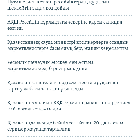
Путин елден кеткен ресейліктердің құқығын
шектейтін заңға қол қойды
АҚШ Ресейдің құрлықтағы әскеріне қарсы санкция
енгізді
Қазақстанның сауда министрі кәсіпкерлерге отандық
маркетплейстерге басымдық беру жайлы кеңес айтты
Ресейлік шенеунік Мәскеу мен Астана
маркетплейстерді біріктірмек дейді
Қазақстанға шетелдіктерді электронды рұқсатпен
кіргізу жобасы талқыға ұсынылды
Қазақстан мұнайын КҚК терминалынан танкерге тиеу
қайта жалғасты – медиа
Қазақстанда желіде бейпіл сөз айтқан 20-дан астам
стример жауапқа тартылған