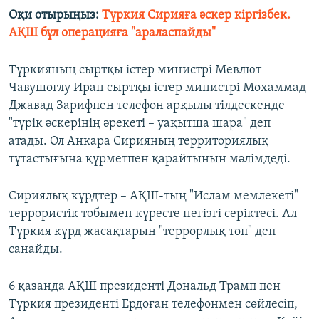
Оқи отырыңыз:
Түркия Сирияға әскер кіргізбек.
АҚШ бұл операцияға "араласпайды"
Түркияның сыртқы істер министрі Мевлют
Чавушоглу Иран сыртқы істер министрі Мохаммад
Джавад Зарифпен телефон арқылы тілдескенде
"түрік әскерінің әрекеті – уақытша шара" деп
атады. Ол Анкара Сирияның территориялық
тұтастығына құрметпен қарайтынын мәлімдеді.
Сириялық күрдтер – АҚШ-тың "Ислам мемлекеті"
террористік тобымен күресте негізгі серіктесі. Ал
Түркия күрд жасақтарын "террорлық топ" деп
санайды.
6 қазанда АҚШ президенті Дональд Трамп пен
Түркия президенті Ердоған телефонмен сөйлесіп,