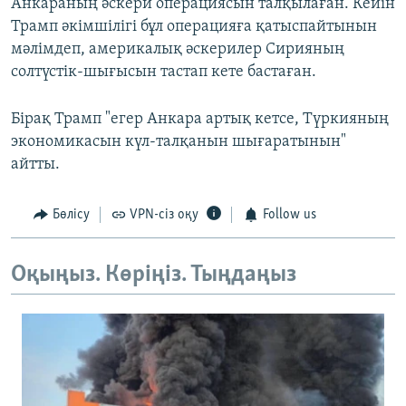
Анкараның әскери операциясын талқылаған. Кейін
Трамп әкімшілігі бұл операцияға қатыспайтынын
мәлімдеп, америкалық әскерилер Сирияның
солтүстік-шығысын тастап кете бастаған.
Бірақ Трамп "егер Анкара артық кетсе, Түркияның
экономикасын күл-талқанын шығаратынын"
айтты.
Бөлісу
VPN-сіз оқу
Follow us
Оқыңыз. Көріңіз. Тыңдаңыз