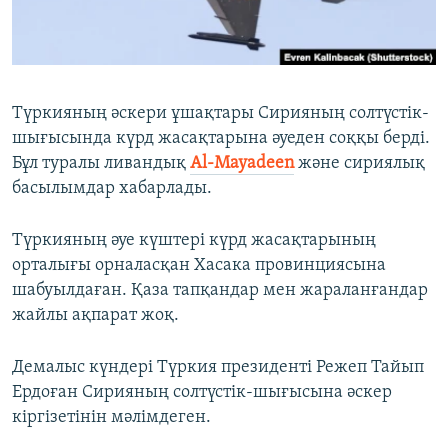
ЖАЗЫЛЫҢЫЗ
Басқа тілдерде
Түркияның әскери ұшақтары Сирияның солтүстік-
шығысында күрд жасақтарына әуеден соққы берді.
Бұл туралы ливандық
Al-Mayadeen
және сириялық
басылымдар хабарлады.
Түркияның әуе күштері күрд жасақтарының
орталығы орналасқан Хасака провинциясына
шабуылдаған. Қаза тапқандар мен жараланғандар
жайлы ақпарат жоқ.
Демалыс күндері Түркия президенті Режеп Тайып
Ердоған Сирияның солтүстік-шығысына әскер
кіргізетінін мәлімдеген.