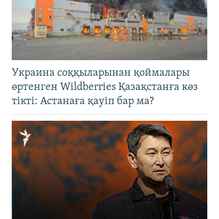
Украина соққыларынан қоймалары
өртенген Wildberries Қазақстанға көз
тікті: Астанаға қауіп бар ма?