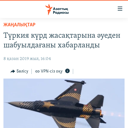
Accessibility
links
Skip
ЖАҢАЛЫҚТАР
to
ЖАҢАЛЫҚТАР
Түркия күрд жасақтарына әуеден
main
САЯСАТ
content
шабуылдағаны хабарланды
AZATTYQTV
Skip
to
8 қазан 2019 жыл, 16:04
ҚАҢТАР ОҚИҒАСЫ
main
АДАМ ҚҰҚЫҚТАРЫ
Бөлісу
VPN-сіз оқу
Navigation
Skip
ӘЛЕУМЕТ
to
ӘЛЕМ
Search
АРНАЙЫ ЖОБАЛАР
Русский