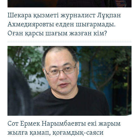
Шекара қызметі журналист Лұқпан
Ахмедияровты елден шығармады.
Оған қарсы шағым жазған кім?
Сот Ермек Нарымбаевты екі жарым
жылға қамап, қоғамдық-саяси