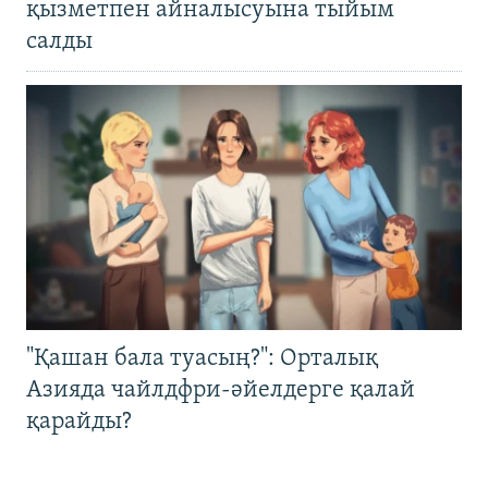
қызметпен айналысуына тыйым
салды
"Қашан бала туасың?": Орталық
Азияда чайлдфри-әйелдерге қалай
қарайды?