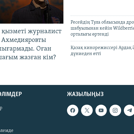
Ресейдің Тула облысында др
шабуылынан кейін Wildberri
 қызметі журналист
орталығы өртенді
 Ахмедияровты
шығармады. Оған
Қазақ кинорежиссері Ардақ 
дүниеден өтті
шағым жазған кім?
БӨЛІМДЕР
ЖАЗЫЛЫҢЫЗ
р
әлемде