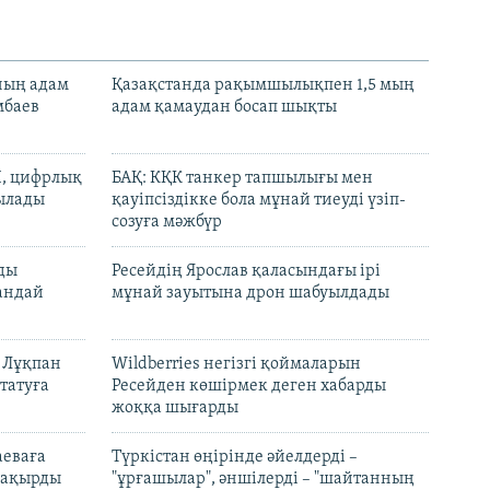
нның адам
Қазақстанда рақымшылықпен 1,5 мың
мбаев
адам қамаудан босап шықты
И, цифрлық
БАҚ: КҚК танкер тапшылығы мен
тылады
қауіпсіздікке бола мұнай тиеуді үзіп-
созуға мәжбүр
лды
Ресейдің Ярослав қаласындағы ірі
андай
мұнай зауытына дрон шабуылдады
н Лұқпан
Wildberries негізгі қоймаларын
татуға
Ресейден көшірмек деген хабарды
жоққа шығарды
аеваға
Түркістан өңірінде әйелдерді –
 шақырды
"ұрғашылар", әншілерді – "шайтанның