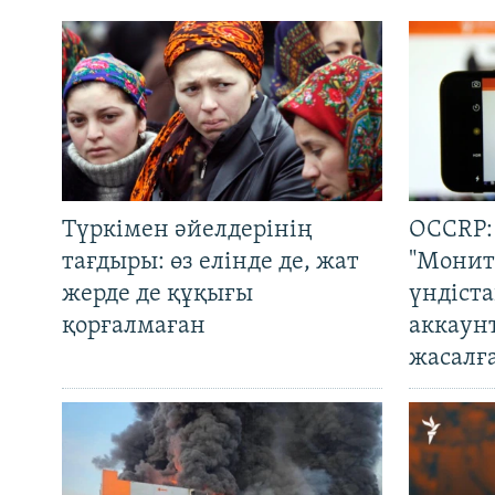
Түркімен әйелдерінің
OCCRP:
тағдыры: өз елінде де, жат
"Монит
жерде де құқығы
үндіст
қорғалмаған
аккаун
жасалғ