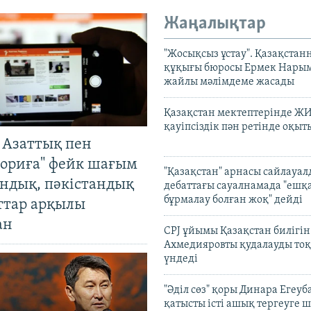
Жаңалықтар
"Жосықсыз ұстау". Қазақста
құқығы бюросы Ермек Нары
жайлы мәлімдеме жасады
Қазақстан мектептерінде Ж
қауіпсіздік пән ретінде оқы
 Азаттық пен
ориға" фейк шағым
"Қазақстан" арнасы сайлауа
андық, пәкістандық
дебаттағы сауалнамада "ешқ
бұрмалау болған жоқ" дейді
ттар арқылы
ан
CPJ ұйымы Қазақстан билігі
Ахмедияровты қудалауды тоқ
үндеді
"Әділ сөз" қоры Динара Егеуб
қатысты істі ашық тергеуге