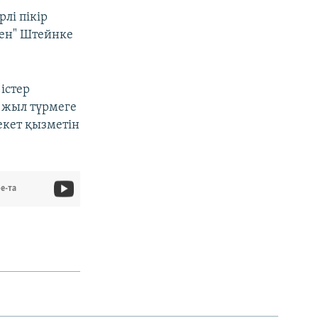
лі пікір
кен" Штейнке
істер
 жыл түрмеге
екет қызметін
e-та