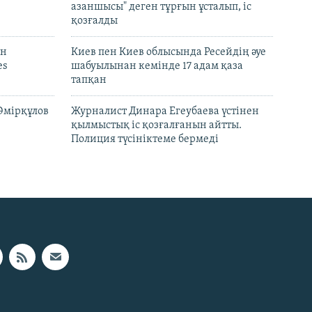
азаншысы" деген тұрғын ұсталып, іс
қозғалды
он
Киев пен Киев облысында Ресейдің әуе
es
шабуылынан кемінде 17 адам қаза
тапқан
Әмірқұлов
Журналист Динара Егеубаева үстінен
қылмыстық іс қозғалғанын айтты.
Полиция түсініктеме бермеді