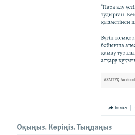
"Пара алу үст
тудырған. Ке
қызметінен ш
Бүгін жемқор
бойынша апел
қамау туралы
атқару құқығ
AZATTYQ Facebook
Бөлісу
Оқыңыз. Көріңіз. Тыңдаңыз