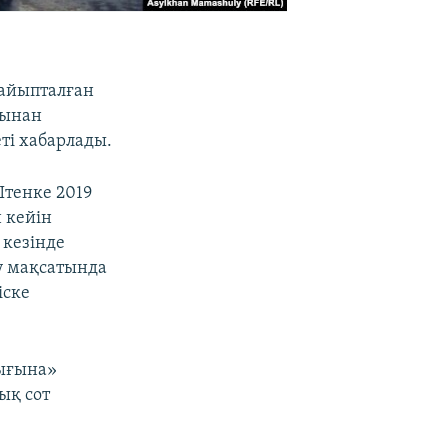
 айыпталған
ғынан
ті хабарлады.
тенке 2019
 кейін
 кезінде
у мақсатында
іске
тығына»
ық сот