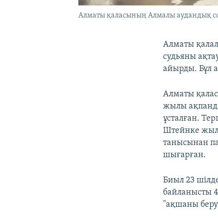
Алматы қаласының Алмалы аудандық сот
Алматы қалал
судьяны ақта
айырды. Бұл 
Алматы қалас
жылы ақпанд
ұсталған. Те
Штейнке жыл
танысынан па
шығарған.
Биыл 23 шіл
байланысты 4
"ақшаны беру