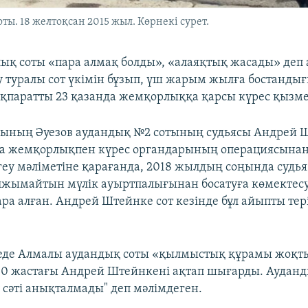
ы. 18 желтоқсан 2015 жыл. Көрнекі сурет.
ық соты «пара алмақ болды», «алаяқтық жасады» деп
у туралы сот үкімін бұзып, үш жарым жылға бостанды
ақпаратты 23 қазанда жемқорлыққа қарсы күрес қызме
ының Әуезов аудандық №2 сотының судьясы Андрей Ш
а жемқорлықпен күрес органдарының операциясынан
ргеу мәліметіне қарағанда, 2018 жылдың соңында судья
жымайтын мүлік ауыртпалығынан босатуға көмектес
ра алған. Андрей Штейнке сот кезінде бұл айыпты тер
деде Алмалы аудандық соты «қылмыстық құрамы жоқ
0 жастағы Андрей Штейнкені ақтап шығарды. Ауданд
 сәті анықталмады" деп мәлімдеген.