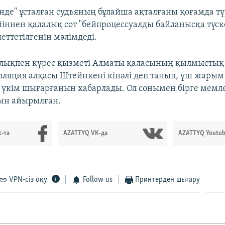
інде" ұсталған судьяның бұлайша ақталғаны қоғамда түр
йіннен қалалық сот "бейпроцессуалды байланысқа түс
еттетілгенін мәлімдеді.
лықпен күрес қызметі Алматы қаласының қылмыстық 
ляция алқасы Штейнкені кінәлі деп танып, үш жарым
 үкім шығарғанын хабарлады. Ол сонымен бірге мемл
ын айырылған.
-та
AZATTYQ VK-да
AZATTYQ Youtub
VPN-сіз оқу
Follow us
Принтерден шығару