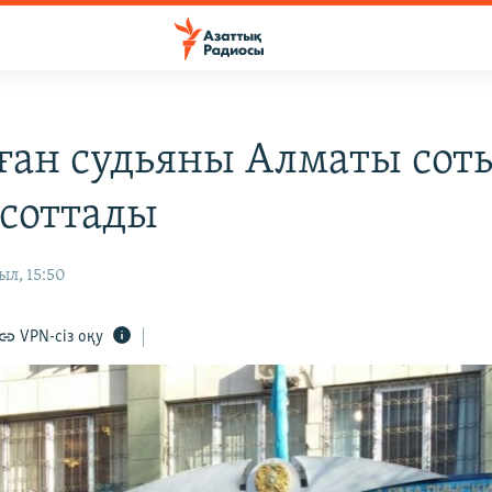
ған судьяны Алматы сот
 соттады
ыл, 15:50
VPN-сіз оқу