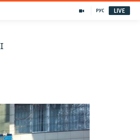
LIVE
РУС
ы