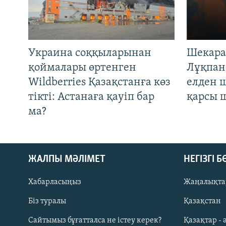
Украина соққыларынан
Шекара
қоймалары өртенген
Лұқпан
Wildberries Қазақстанға көз
елден 
тікті: Астанаға қауіп бар
қарсы 
ма?
ЖАЛПЫ МӘЛІМЕТ
НЕГІЗГІ 
Хабарласыңыз
Жаңалықта
Біз туралы
Қазақстан
Русский
Сайтымыз бұғатталса не істеу керек?
Қазақтар - 