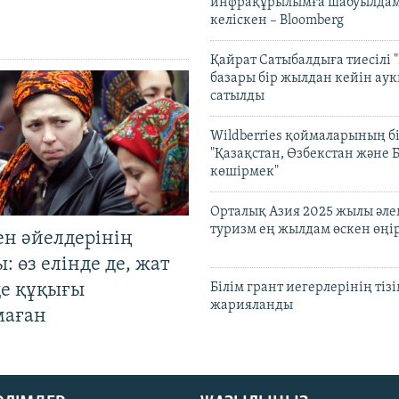
инфрақұрылымға шабуылдам
келіскен – Bloomberg
Қайрат Сатыбалдыға тиесілі "
базары бір жылдан кейін ау
сатылды
Wildberries қоймаларының бі
"Қазақстан, Өзбекстан және 
көшірмек"
Орталық Азия 2025 жылы әл
туризм ең жылдам өскен өңі
ен әйелдерінің
: өз елінде де, жат
де құқығы
Білім грант иегерлерінің тізі
жарияланды
маған