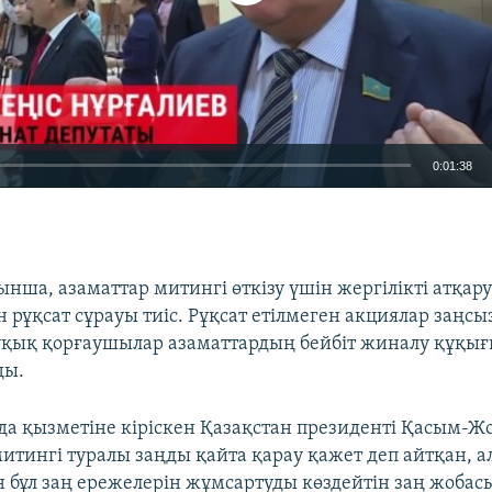
0:01:38
EMBED
ынша, азаматтар митингі өткізу үшін жергілікті атқар
 рұқсат сұрауы тиіс. Рұқсат етілмеген акциялар заңсы
Құқық қорғаушылар азаматтардың бейбіт жиналу құқы
ды.
а қызметіне кіріскен Қазақстан президенті Қасым-Ж
митингі туралы заңды қайта қарау қажет деп айтқан, а
н бұл заң ережелерін жұмсартуды көздейтін заң жобас