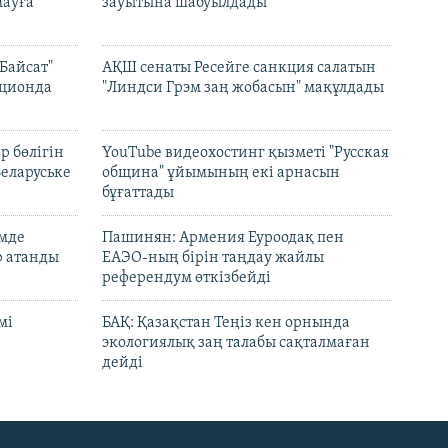
ауға
зауытына шабуылдады
Байсат"
АҚШ сенаты Ресейге санкция салатын
кционда
"Линдси Грэм заң жобасын" мақұлдады
р бөлігін
YouTube видеохостинг қызметі "Русская
Беларуське
община" ұйымының екі арнасын
бұғаттады
емде
Пашинян: Армения Еуроодақ пен
р атанды
ЕАЭО-ның бірін таңдау жайлы
референдум өткізбейді
мі
БАҚ: Қазақстан Теңіз кен орнында
экологиялық заң талабы сақталмаған
дейді