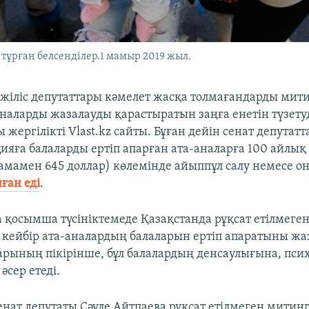
тұрған белсенділер.1 мамыр 2019 жыл.
әжіліс депутаттары кәмелет жасқа толмағандарды мити
аналарды жазалауды қарастыратын заңға енетін түзету
 жергілікті Vlast.kz сайты. Бұған дейін сенат депутат
ияға балаларды ертіп апарған ата-аналарға 100 айлық 
амамен 645 доллар) көлемінде айыппұл салу немесе он
ған еді
.
 қосымша түсініктемеде Қазақстанда рұқсат етілмеге
 кейбір ата-аналардың балаларын ертіп апаратыны жа
арының пікірінше, бұл балалардың денсаулығына, пс
әсер етеді.
енат депутаты Сәуле Айтпаева рұқсат етілмеген митинг