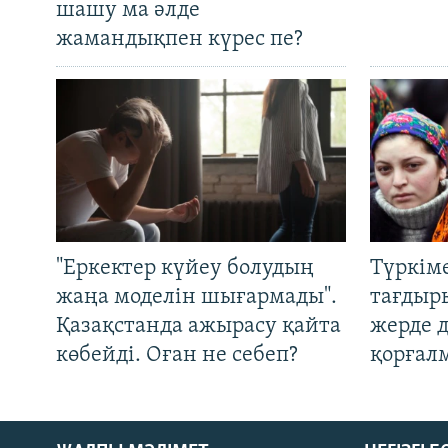
шашу ма әлде
жамандықпен күрес пе?
"Еркектер күйеу болудың
Түркім
жаңа моделін шығармады".
тағдыры
Қазақстанда ажырасу қайта
жерде 
көбейді. Оған не себеп?
қорғал