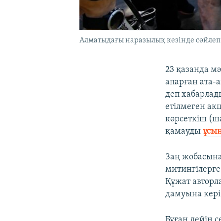
Алматыдағы наразылық кезінде сөйлеп 
23 қазанда м
апарған ата-
деп хабарлады
етілмеген акц
көрсеткіш (ш
қамауды
ұсын
Заң жобасына
митингілерге
Құжат авторл
дамуына кері 
Бұған дейін с