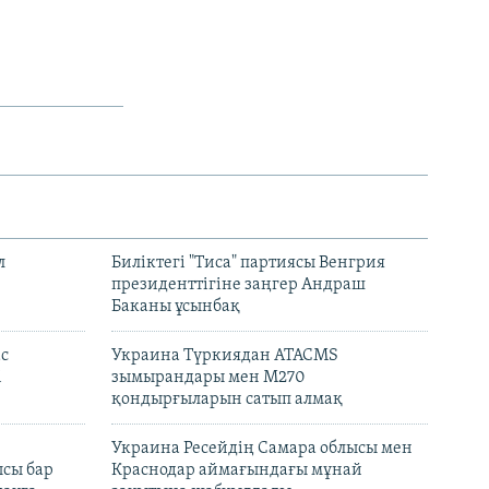
л
Биліктегі "Тиса" партиясы Венгрия
президенттігіне заңгер Андраш
Баканы ұсынбақ
с
Украина Түркиядан ATACMS
і
зымырандары мен M270
қондырғыларын сатып алмақ
н
Украина Ресейдің Самара облысы мен
сы бар
Краснодар аймағындағы мұнай