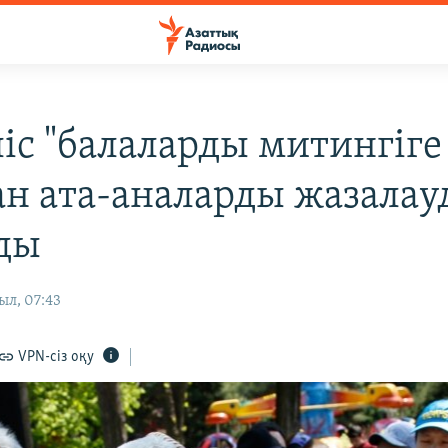
іс "балаларды митингіге
ан ата-аналарды жазалау
ды
ыл, 07:43
VPN-сіз оқу