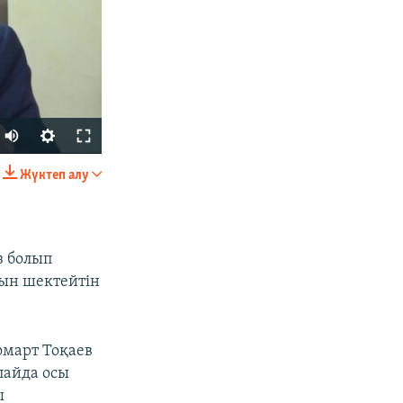
Жүктеп алу
БӨЛІСІҢІЗ
у
з болып
ғын шектейтін
омарт Тоқаев
px
width
лайда осы
ы