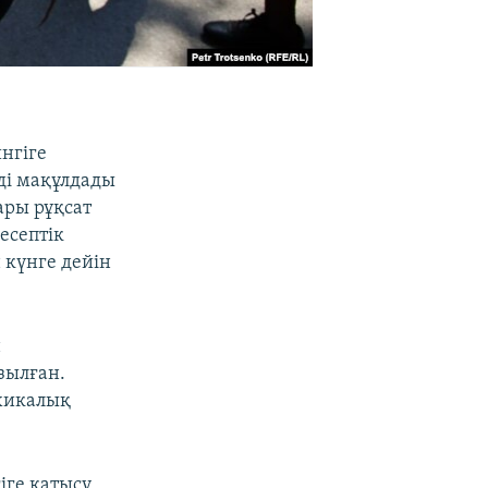
нгіге
ді мақұлдады
тары рұқсат
есептік
 күнге дейін
н
зылған.
ихикалық
іге қатысу