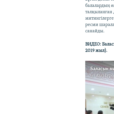
балалардың өм
талқыланған д
митингілерге
ресми шарала
санайды.
ВИДЕО: Балас
2019 жыл).
(c)
Азат Еуро