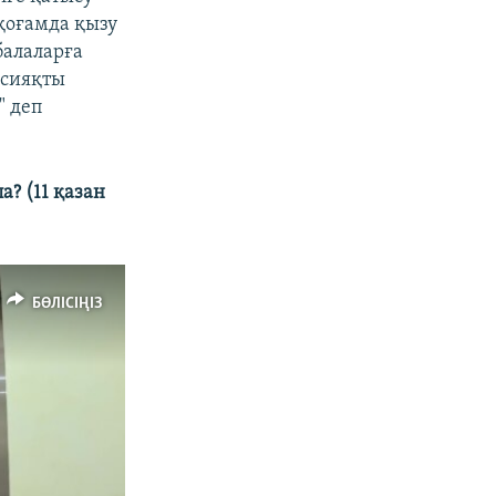
 қоғамда қызу
балаларға
 сияқты
" деп
? (11 қазан
БӨЛІСІҢІЗ