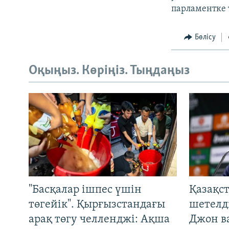
парламентке 
Бөлісу
Оқыңыз. Көріңіз. Тыңдаңыз
"Басқалар ішпес үшін
Қазақс
төгейік". Қырғызстандағы
шетелді
арақ төгу челленджі: Ақша
Джон ва