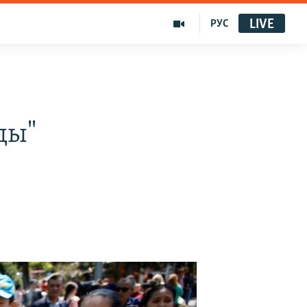
LIVE
РУС
ды"