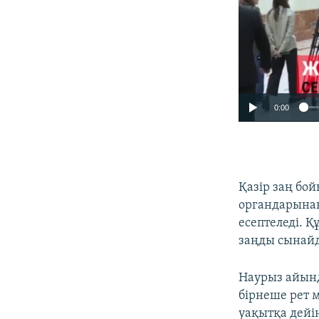
0:00
Қазір заң бой
органдарынан
есептеледі. 
заңды сынай
Наурыз айынд
бірнеше рет 
уақытқа дейі