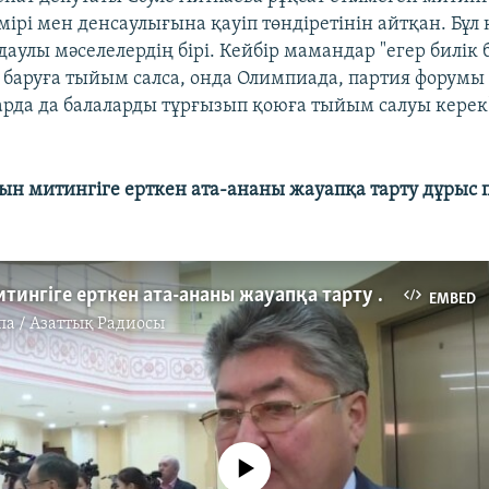
ірі мен денсаулығына қауіп төндіретінін айтқан. Бұл
аулы мәселелердің бірі. Кейбір мамандар "егер билік 
 баруға тыйым салса, онда Олимпиада, партия форумы
рда да балаларды тұрғызып қоюға тыйым салуы керек
ын митингіге ерткен ата-ананы жауапқа тарту дұрыс па
Баласын митингіге ерткен ата-ананы жауапқа тарту дұрыс па?
EMBED
па / Азаттық Радиосы
No media source currently available