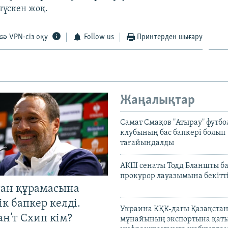
түскен жоқ.
VPN-сіз оқу
Follow us
Принтерден шығару
Жаңалықтар
Самат Смақов "Атырау" футбо
клубының бас бапкері болып
тағайындалды
АҚШ сенаты Тодд Бланшты ба
прокурор лауазымына бекітт
тан құрамасына
к бапкер келді.
Украина КҚК-дағы Қазақста
н’т Схип кім?
мұнайының экспортына қаты