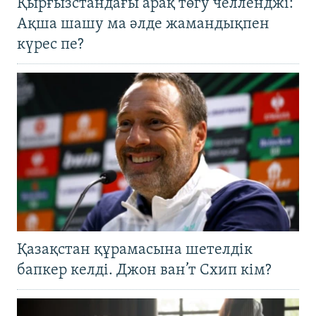
Қырғызстандағы арақ төгу челленджі:
Ақша шашу ма әлде жамандықпен
күрес пе?
Қазақстан құрамасына шетелдік
бапкер келді. Джон ван’т Схип кім?