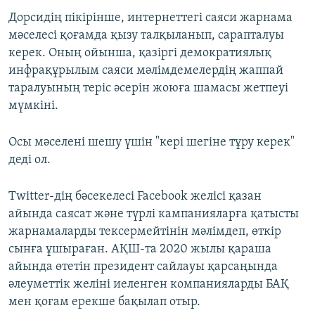
Дорсидің пікірінше, интернеттегі саяси жарнама
мәселесі қоғамда қызу талқыланып, сарапталуы
керек. Оның ойынша, қазіргі демократиялық
инфрақұрылым саяси мәлімдемелердің жаппай
таралуының теріс әсерін жоюға шамасы жетпеуі
мүмкіні.
Осы мәселені шешу үшін "кері шегіне тұру керек"
деді ол.
Twitter-дің бәсекелесі Facebook желісі қазан
айында саясат және түрлі кампанияларға қатысты
жарнамаларды тексермейтінін мәлімдеп, өткір
сынға ұшыраған. АҚШ-та 2020 жылы қараша
айында өтетін президент сайлауы қарсаңында
әлеуметтік желіні иеленген компанияларды БАҚ
мен қоғам ерекше бақылап отыр.