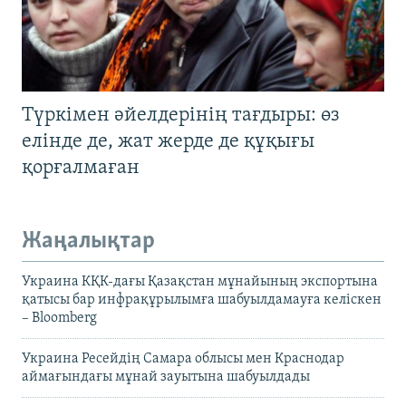
Түркімен әйелдерінің тағдыры: өз
елінде де, жат жерде де құқығы
қорғалмаған
Жаңалықтар
Украина КҚК-дағы Қазақстан мұнайының экспортына
қатысы бар инфрақұрылымға шабуылдамауға келіскен
– Bloomberg
Украина Ресейдің Самара облысы мен Краснодар
аймағындағы мұнай зауытына шабуылдады