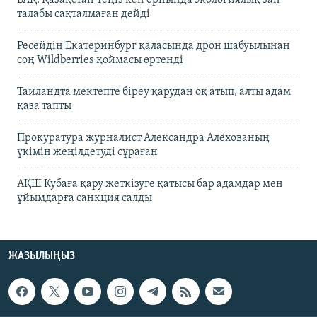
талабы сақталмаған дейді
Ресейдің Екатеринбург қаласында дрон шабуылынан
соң Wildberries қоймасы өртенді
Таиландта мектепте біреу қарудан оқ атып, алты адам
қаза тапты
Прокуратура журналист Александра Алёхованың
үкімін жеңілдетуді сұраған
АҚШ Кубаға қару жеткізуге қатысы бар адамдар мен
ұйымдарға санкция салды
ЖАЗЫЛЫҢЫЗ