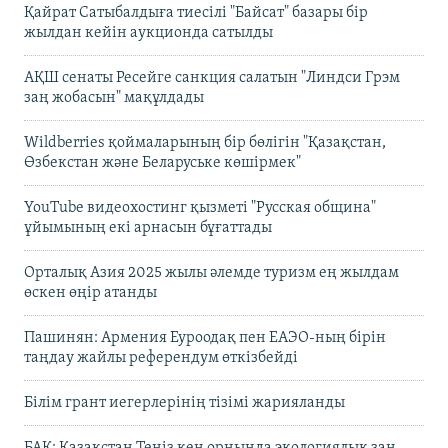
Қайрат Сатыбалдыға тиесілі "Байсат" базары бір
жылдан кейін аукционда сатылды
АҚШ сенаты Ресейге санкция салатын "Линдси Грэм
заң жобасын" мақұлдады
Wildberries қоймаларының бір бөлігін "Қазақстан,
Өзбекстан және Беларуське көшірмек"
YouTube видеохостинг қызметі "Русская община"
ұйымының екі арнасын бұғаттады
Орталық Азия 2025 жылы әлемде туризм ең жылдам
өскен өңір атанды
Пашинян: Армения Еуроодақ пен ЕАЭО-ның бірін
таңдау жайлы референдум өткізбейді
Білім грант иегерлерінің тізімі жарияланды
БАҚ: Қазақстан Теңіз кен орнында экологиялық заң