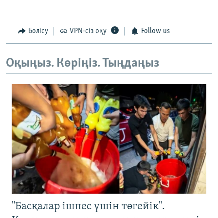
Бөлісу
VPN-сіз оқу
Follow us
Оқыңыз. Көріңіз. Тыңдаңыз
"Басқалар ішпес үшін төгейік".