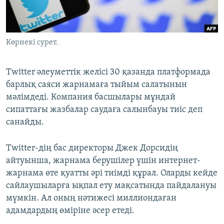
ЖАЗЫЛЫҢЫЗ
Көрнекі сурет.
Басқа тілдерде
Twitter әлеуметтік желісі 30 қазанда платформада
барлық саяси жарнамаға тыйым салатынын
мәлімдеді. Компания басшылары мұндай
сипаттағы жазбалар саудаға салынбауы тиіс деп
санайды.
Twitter-дің бас директоры Джек Дорсидің
айтуынша, жарнама берушілер үшін интернет-
жарнама өте қуатты әрі тиімді құрал. Оларды кейде
сайлаушыларға ықпал ету мақсатында пайдалануы
мүмкін. Ал оның нәтижесі миллиондаған
адамдардың өміріне әсер етеді.