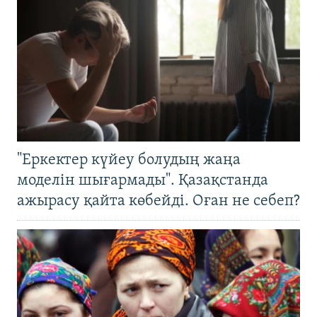
"Еркектер күйеу болудың жаңа
моделін шығармады". Қазақстанда
ажырасу қайта көбейді. Оған не себеп?