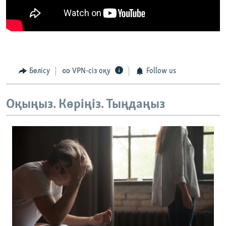
Бөлісу
VPN-сіз оқу
Follow us
Оқыңыз. Көріңіз. Тыңдаңыз