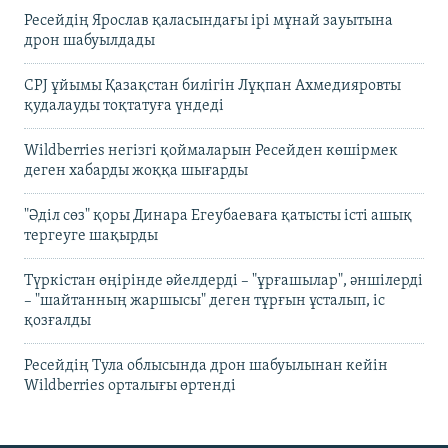
Ресейдің Ярослав қаласындағы ірі мұнай зауытына
дрон шабуылдады
CPJ ұйымы Қазақстан билігін Лұқпан Ахмедияровты
қудалауды тоқтатуға үндеді
Wildberries негізгі қоймаларын Ресейден көшірмек
деген хабарды жоққа шығарды
"Әділ сөз" қоры Динара Егеубаеваға қатысты істі ашық
тергеуге шақырды
Түркістан өңірінде әйелдерді – "ұрғашылар", әншілерді
– "шайтанның жаршысы" деген тұрғын ұсталып, іс
қозғалды
Ресейдің Тула облысында дрон шабуылынан кейін
Wildberries орталығы өртенді