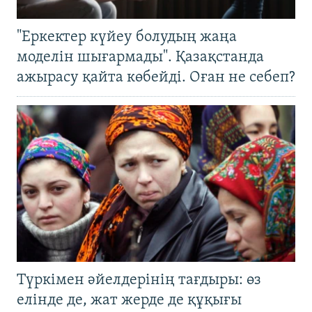
"Еркектер күйеу болудың жаңа
моделін шығармады". Қазақстанда
ажырасу қайта көбейді. Оған не себеп?
Түркімен әйелдерінің тағдыры: өз
елінде де, жат жерде де құқығы