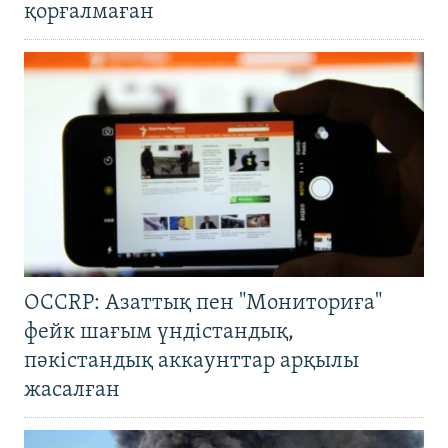
қорғалмаған
OCCRP: Азаттық пен "Мониториға"
фейк шағым үндістандық,
пәкістандық аккаунттар арқылы
жасалған