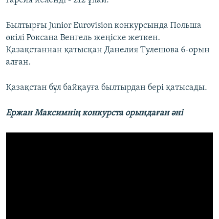
Гарсия иеленді - 212 ұпай.
Былтырғы Junior Eurovision конкурсында Польша
өкілі Роксана Венгель жеңіске жеткен.
Қазақстаннан қатысқан Данелия Тулешова 6-орын
алған.
Қазақстан бұл байқауға былтырдан бері қатысады.
Ержан Максимнің конкурста орындаған әні