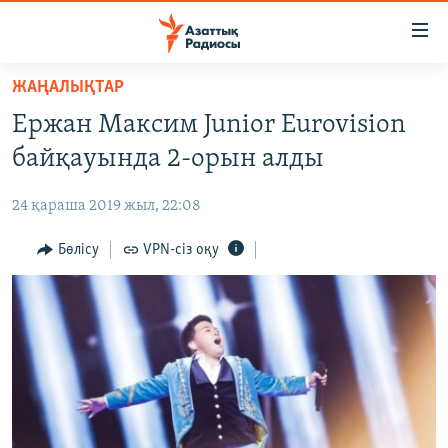
Accessibility
links
Skip
ЖАҢАЛЫҚТАР
to
ЖАҢАЛЫҚТАР
Ержан Максим Junior Eurovision
main
САЯСАТ
content
байқауында 2-орын алды
AZATTYQTV
Skip
to
24 қараша 2019 жыл, 22:08
ҚАҢТАР ОҚИҒАСЫ
main
АДАМ ҚҰҚЫҚТАРЫ
Бөлісу
VPN-сіз оқу
Navigation
Skip
ӘЛЕУМЕТ
to
ӘЛЕМ
Search
АРНАЙЫ ЖОБАЛАР
Русский