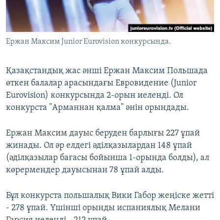
ЖАЗЫЛЫҢЫЗ
Ержан Максим Junior Eurovision конкурсында.
Басқа тілдерде
Қазақстандық жас әнші Ержан Максим Польшада
өткен балалар арасындағы Евровидение (Junior
Eurovision) конкурсында 2-орын иеленді. Ол
конкурста "Арманнан қалма" әнін орындады.
Ержан Максим дауыс беруден барлығы 227 ұпай
жинады. Ол әр елдегі әділқазылардан 148 ұпай
(әділқазылар бағасы бойынша 1-орында болды), ал
көрермендер дауысынан 78 ұпай алды.
Бұл конкурста польшалық Вики Габор жеңіске жетті
- 278 ұпай. Үшінші орынды испаниялық Мелани