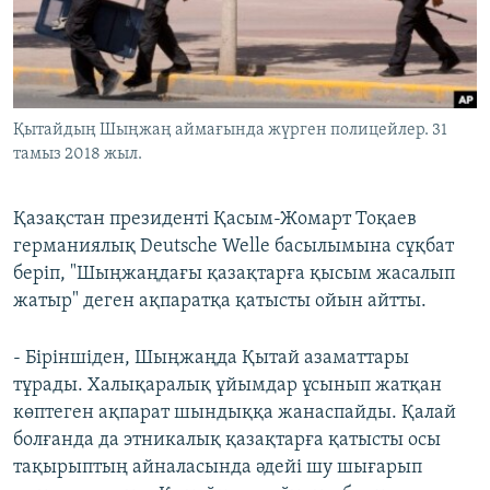
ЖАЗЫЛЫҢЫЗ
Басқа тілдерде
Қытайдың Шыңжаң аймағында жүрген полицейлер. 31
тамыз 2018 жыл.
Қазақстан президенті Қасым-Жомарт Тоқаев
германиялық Deutsche Welle басылымына сұқбат
беріп, "Шыңжаңдағы қазақтарға қысым жасалып
жатыр" деген ақпаратқа қатысты ойын айтты.
- Біріншіден, Шыңжаңда Қытай азаматтары
тұрады. Халықаралық ұйымдар ұсынып жатқан
көптеген ақпарат шындыққа жанаспайды. Қалай
болғанда да этникалық қазақтарға қатысты осы
тақырыптың айналасында әдейі шу шығарып