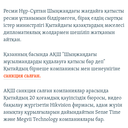
Ресми Нұр-Сұлтан Шыңжаңдағы жағдайға қатысты
ресми ұстанымын білдірмеген, бірақ елдің сыртқы
істер министрлігі Қытайдағы қазақтардың мәселесі
дипломатиялық жолдармен шешіліп жатқанын
айтқан.
Қазанның басында АҚШ "Шыңжаңдағы
мұсылмандарды қудалауға қатысы бар деп"
Қытайдың бірнеше компаниясы мен шенеунігіне
санкция салған.
АҚШ санкция салған компаниялар арасында
Қытайдың 20 қоғамдық қауіпсіздік бюросы, видео
бақылау жүргізетін Hikvision фирмасы, адам жүзін
анықтау құрылғыларын дайындайтын Sense Time
және Megvii Technology компаниялары бар.