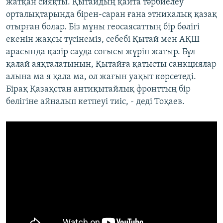
жатқан сияқты. Қытайдың қайта тәрбиелеу
орталықтарында бірен-саран ғана этникалық қазақ
отырған болар. Біз мұны геосаясаттың бір бөлігі
екенін жақсы түсінеміз, себебі Қытай мен АҚШ
арасында қазір сауда соғысы жүріп жатыр. Бұл
қалай аяқталатынын, Қытайға қатысты санкциялар
алына ма я қала ма, ол жағын уақыт көрсетеді.
Бірақ Қазақстан антиқытайлық фронттың бір
бөлігіне айналып кетпеуі тиіс, - деді Тоқаев.