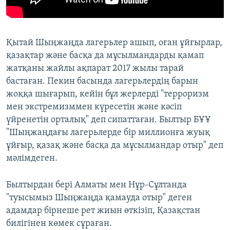
Қытай Шыңжаңда лагерьлер ашып, оған ұйғырлар,
қазақтар және басқа да мұсылмандарды қамап
жатқаны жайлы ақпарат 2017 жылы тарай
бастаған. Пекин басында лагерьлердің барын
жоққа шығарып, кейін бұл жерлерді "терроризм
мен экстремизммен күресетін және кәсіп
үйренетін орталық" деп сипаттаған. Былтыр БҰҰ
"Шыңжаңдағы лагерьлерде бір миллионға жуық
ұйғыр, қазақ және басқа да мұсылмандар отыр" деп
мәлімдеген.
Былтырдан бері Алматы мен Нұр-Сұлтанда
"туысымыз Шыңжаңда қамауда отыр" деген
адамдар бірнеше рет жиын өткізіп, Қазақстан
билігінен көмек сұраған.