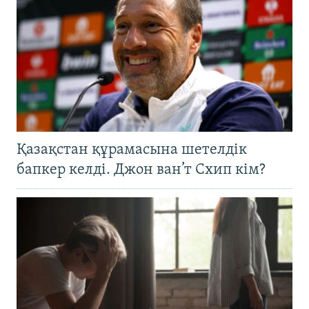
Қазақстан құрамасына шетелдік
бапкер келді. Джон ван’т Схип кім?