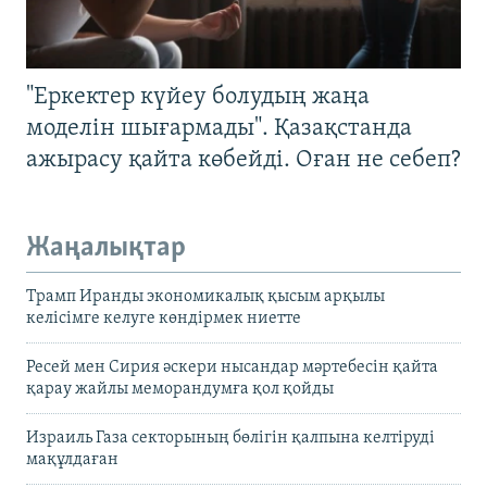
"Еркектер күйеу болудың жаңа
моделін шығармады". Қазақстанда
ажырасу қайта көбейді. Оған не себеп?
Жаңалықтар
Трамп Иранды экономикалық қысым арқылы
келісімге келуге көндірмек ниетте
Ресей мен Сирия әскери нысандар мәртебесін қайта
қарау жайлы меморандумға қол қойды
Израиль Газа секторының бөлігін қалпына келтіруді
мақұлдаған