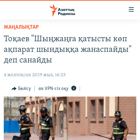
Accessibility
links
Skip
ЖАҢАЛЫҚТАР
to
ЖАҢАЛЫҚТАР
Тоқаев "Шыңжаңға қатысты көп
main
САЯСАТ
content
ақпарат шындыққа жанаспайды"
AZATTYQTV
Skip
деп санайды
to
ҚАҢТАР ОҚИҒАСЫ
main
4 желтоқсан 2019 жыл, 16:33
АДАМ ҚҰҚЫҚТАРЫ
Navigation
Skip
Бөлісу
VPN-сіз оқу
ӘЛЕУМЕТ
to
ӘЛЕМ
Search
АРНАЙЫ ЖОБАЛАР
Русский