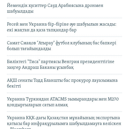
Йемендік хуситтер Сауд Арабиясына дронмен
шабуылдады
Ресей мен Украина бір-біріне әуе шабуылын жасады:
екі жақтан да қаза тапқандар бар
Самат Смақов "Атырау" футбол клубының бас бапкері
болып тағайындалды
Биліктегі "Тиса" партиясы Венгрия президенттігіне
заңгер Андраш Баканы ұсынбақ
АҚШ сенаты Тодд Бланшты бас прокурор лауазымына
бекітті
Украина Түркиядан ATACMS зымырандары мен M270
қондырғыларын сатып алмақ
Украина КҚК-дағы Қазақстан мұнайының экспортына
қатысы бар инфрақұрылымға шабуылдамауға келіскен