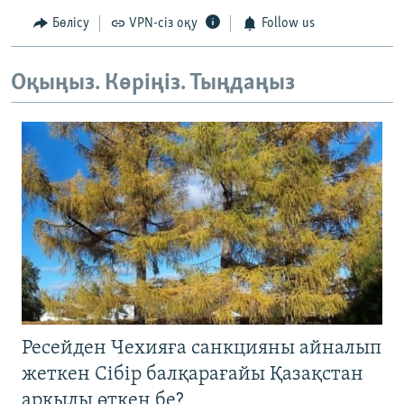
Бөлісу
VPN-сіз оқу
Follow us
Оқыңыз. Көріңіз. Тыңдаңыз
Ресейден Чехияға санкцияны айналып
жеткен Сібір балқарағайы Қазақстан
арқылы өткен бе?