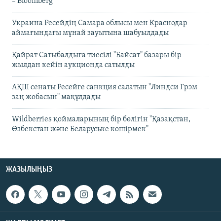
– Bloomberg
Украина Ресейдің Самара облысы мен Краснодар
аймағындағы мұнай зауытына шабуылдады
Қайрат Сатыбалдыға тиесілі "Байсат" базары бір
жылдан кейін аукционда сатылды
АҚШ сенаты Ресейге санкция салатын "Линдси Грэм
заң жобасын" мақұлдады
Wildberries қоймаларының бір бөлігін "Қазақстан,
Өзбекстан және Беларуське көшірмек"
ЖАЗЫЛЫҢЫЗ