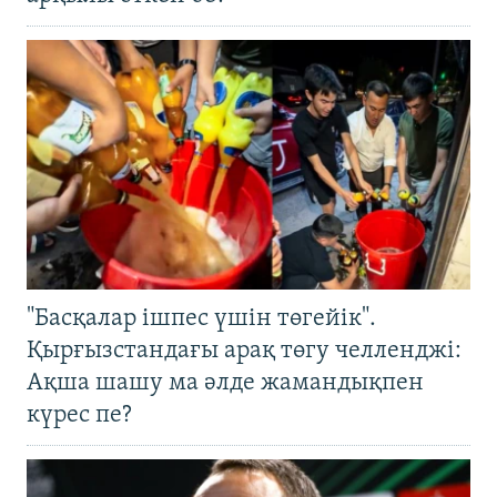
"Басқалар ішпес үшін төгейік".
Қырғызстандағы арақ төгу челленджі:
Ақша шашу ма әлде жамандықпен
күрес пе?