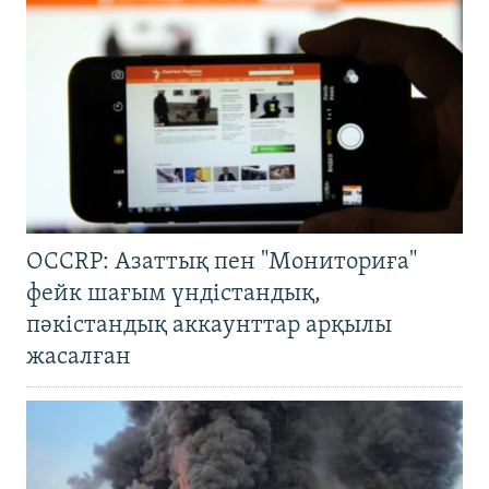
OCCRP: Азаттық пен "Мониториға"
фейк шағым үндістандық,
пәкістандық аккаунттар арқылы
жасалған