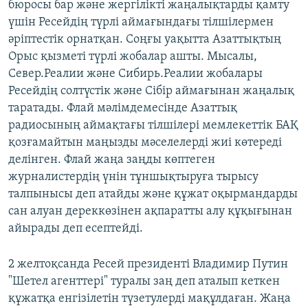
бюросы бар және жергілікті жаңалықтарды қамту
үшін Ресейдің түрлі аймағындағы тілшілермен
әріптестік орнатқан. Соңғы уақытта Азаттықтың
Орыс қызметі түрлі жобалар ашты. Мысалы,
Север.Реалии және Сибирь.Реалии жобалары
Ресейдің солтүстік және Сібір аймағынан жаңалық
таратады. Флай мәлімдемесінде Азаттық
радиосының аймақтағы тілшілері мемлекеттік БАҚ
қозғамайтын маңызды мәселелерді жиі көтереді
делінген. Флай жаңа заңды көптеген
журналистердің үнін тұншықтыруға тырысу
талпынысы деп атайды және құжат оқырмандарды
сан алуан дереккөзінен ақпаратты алу құқығынан
айырады деп есептейді.
2 желтоқсанда Ресей президенті Владимир Путин
"Шетел агенттері" туралы заң деп аталып кеткен
құжатқа енгізілетін түзетулерді мақұлдаған. Жаңа