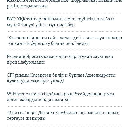
Қазақстан мектептерінде ЖИ, цифрлық қауіпсіздік пән
ретінде оқытылады
БАҚ: КҚК танкер тапшылығы мен қауіпсіздікке бола
мұнай тиеуді үзіп-созуға мәжбүр
"Қазақстан" арнасы сайлауалды дебаттағы сауалнамада
"ешқандай бұрмалау болған жоқ" дейді
Ресейдің Ярослав қаласындағы ірі мұнай зауытына
дрон шабуылдады
CPJ ұйымы Қазақстан билігін Лұқпан Ахмедияровты
қудалауды тоқтатуға үндеді
Wildberries негізгі қоймаларын Ресейден көшірмек
деген хабарды жоққа шығарды
"Әділ сөз" қоры Динара Егеубаеваға қатысты істі ашық
тергеуге шақырды