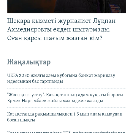
Шекара қызметі журналист Лұқпан
Ахмедияровты елден шығармады.
Оған қарсы шағым жазған кім?
Жаңалықтар
UEFA 2030 жылғы әлем кубогына бойкот жариялау
идеясынан бас тартпайды
"Жосықсыз ұстау". Қазақстанның адам құқығы бюросы
Ермек Нарымбаев жайлы мәлімдеме жасады
Қазақстанда рақымшылықпен 1,5 мың адам қамаудан
босап шықты