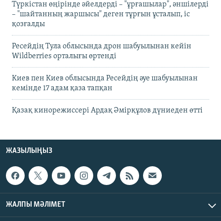
Түркістан өңірінде әйелдерді – "ұрғашылар", әншілерді
– "шайтанның жаршысы" деген тұрғын ұсталып, іс
қозғалды
Ресейдің Тула облысында дрон шабуылынан кейін
Wildberries орталығы өртенді
Киев пен Киев облысында Ресейдің әуе шабуылынан
кемінде 17 адам қаза тапқан
Қазақ кинорежиссері Ардақ Әмірқұлов дүниеден өтті
ЖАЗЫЛЫҢЫЗ
ЖАЛПЫ МӘЛІМЕТ