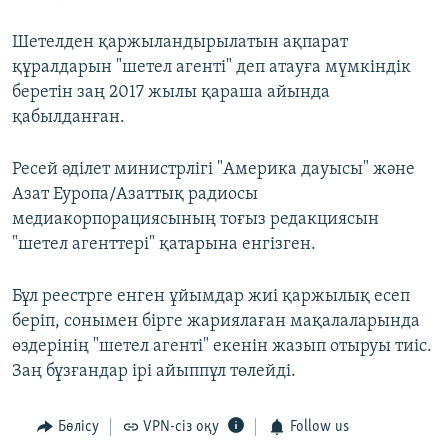
Шетелден қаржыландырылатын ақпарат
құралдарын "шетел агенті" деп атауға мүмкіндік
беретін заң 2017 жылы қараша айында
қабылданған.
Ресей әділет министрлігі "Америка дауысы" және
Азат Еуропа/Азаттық радиосы
медиакорпорациясының тоғыз редакциясын
"шетел агенттері" қатарына енгізген.
Бұл реестрге енген ұйымдар жиі қаржылық есеп
беріп, сонымен бірге жариялаған мақалаларында
өздерінің "шетел агенті" екенін жазып отыруы тиіс.
Заң бұзғандар ірі айыппұл төлейді.
Бөлісу
VPN-сіз оқу
Follow us