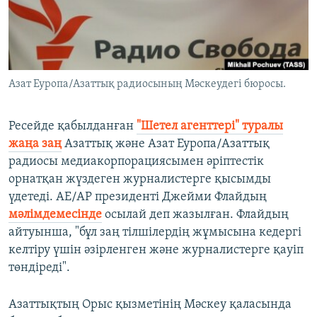
ЖАЗЫЛЫҢЫЗ
Басқа тілдерде
Азат Еуропа/Азаттық радиосының Мәскеудегі бюросы.
Ресейде қабылданған
"Шетел агенттері" туралы
жаңа заң
Азаттық және Азат Еуропа/Азаттық
радиосы медиакорпорациясымен әріптестік
орнатқан жүздеген журналистерге қысымды
үдетеді. АЕ/АР президенті Джейми Флайдың
мәлімдемесінде
осылай деп жазылған. Флайдың
айтуынша, "бұл заң тілшілердің жұмысына кедергі
келтіру үшін әзірленген және журналистерге қауіп
төндіреді".
Азаттықтың Орыс қызметінің Мәскеу қаласында