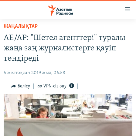
Accessibility
links
Skip
ЖАҢАЛЫҚТАР
to
ЖАҢАЛЫҚТАР
АЕ/АР: "Шетел агенттері" туралы
main
САЯСАТ
content
жаңа заң журналистерге қауіп
AZATTYQTV
Skip
төндіреді
to
ҚАҢТАР ОҚИҒАСЫ
main
5 желтоқсан 2019 жыл, 06:58
АДАМ ҚҰҚЫҚТАРЫ
Navigation
Skip
Бөлісу
VPN-сіз оқу
ӘЛЕУМЕТ
to
ӘЛЕМ
Search
АРНАЙЫ ЖОБАЛАР
Русский