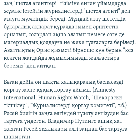
заң "шетел агенттері" тізіміне енген ұйымдарда
жұмыс істейтін журналистерді "шетел агенті" деп
атауға мүмкіндік береді. Мұндай атау шетелдік
бұқаралық ақпарат құралдарымен әріптестік
орнатып, солардан ақша алатын немесе өзге де
материалдық қолдауға ие жеке тұлғаларға беріледі.
Азаттықтың Орыс қызметі бірнеше күн бұрын "кез
келген жағдайда жұмысымызды жалғастыра
береміз" деп айтқан.
Бұған дейін он шақты халықаралық баспасөзді
қорғау және құқық қорғау ұйымы (Amnesty
International, Human Rights Watch, "Шекарасыз
тілшілер", "Журналистерді қорғау комитеті", т.б.)
Ресей билігін заңға әлгіндей түзету енгізуден бас
тартуға үндеген. Владимир Путинге ашық хат
жазған Ресей зиялылары әлгі заңнан бас тартуға
шақырған.