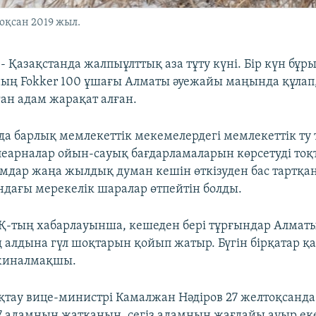
оқсан 2019 жыл.
- Қазақстанда жалпыұлттық аза тұту күні. Бір күн бұры
ң Fokker 100 ұшағы Алматы әуежайы маңында құлап,
ған адам жарақат алған.
а барлық мемлекеттік мекемелердегі мемлекеттік ту т
елеарналар ойын-сауық бағдарламаларын көрсетуді тоқ
мдар жаңа жылдық думан кешін өткізуден бас тартқан
дағы мерекелік шаралар өтпейтін болды.
АҚ-тың хабарлауынша, кешеден бері тұрғындар Алмат
алдына гүл шоқтарын қойып жатыр. Бүгін бірқатар қ
 жиналмақшы.
қтау вице-министрі Камалжан Нәдіров 27 желтоқсанд
7 адамның жатқанын, сегіз адамның жағдайы ауыр ек