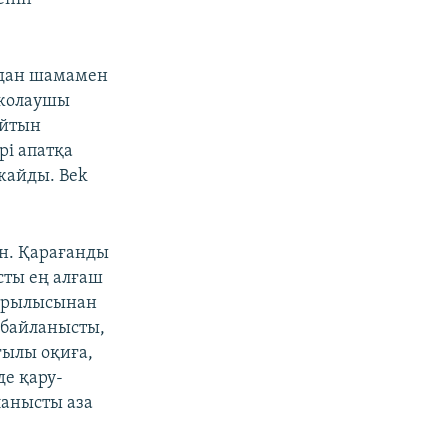
йдан шамамен
 жолаушы
айтын
рі апатқа
жайды. Bek
ан. Қарағанды
сты ең алғаш
жарылысынан
 байланысты,
ғылы оқиға,
де қару-
ланысты аза