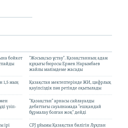
ына бойкот
"Жосықсыз ұстау". Қазақстанның адам
ртпайды
құқығы бюросы Ермек Нарымбаев
жайлы мәлімдеме жасады
 1,5 мың
Қазақстан мектептерінде ЖИ, цифрлық
қауіпсіздік пән ретінде оқытылады
 мен
"Қазақстан" арнасы сайлауалды
ді үзіп-
дебаттағы сауалнамада "ешқандай
бұрмалау болған жоқ" дейді
ы ірі
CPJ ұйымы Қазақстан билігін Лұқпан