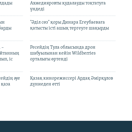
лдады
Ахмедияровты қудалауды тоқтатуға
үндеді
рын
"Әділ сөз" қоры Динара Егеубаеваға
барды
қатысты істі ашық тергеуге шақырды
 –
Ресейдің Тула облысында дрон
шайтанның
шабуылынан кейін Wildberries
ып, іс
орталығы өртенді
ейдің әуе
Қазақ кинорежиссері Ардақ Әмірқұлов
 қаза
дүниеден өтті