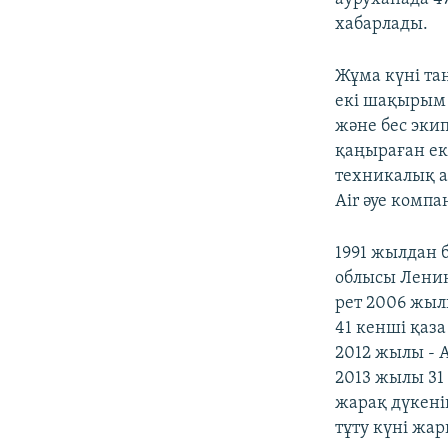
хабарлады.
Жұма күні та
екі шақырым 
және бес эки
қаңыраған ек
техникалық а
Air әуе комп
1991 жылдан 
облысы Ленин
рет 2006 жыл
41 кенші қаз
2012 жылы - 
2013 жылы 31
жарақ дүкені
тұту күні жа