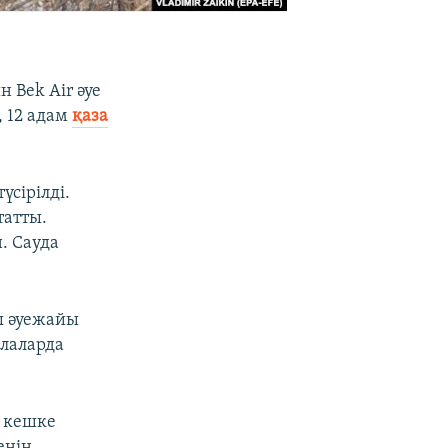
н Bek Air әуе
 12 адам
қаза
үсірілді.
татты.
. Сауда
ы әуежайы
алаларда
а кешке
енін