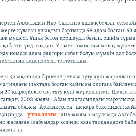
ңертең Алматыдан Нұр-Сұлтанға ұшпақ болып, әуежа
жерге құлаған ұшақтың бортында 98 адам болған: 93
паж мүшесі. Ұшақ бетон қоршауды бұзып, ешкім тұрм
і қабатты үйді соққан. Үкімет комиссиясының мүшеле
қау немесе адам факторы себеп болуы мүмкін деп бол
аниясының лицензиясы тоқтатылды.
бері Қазақстанда бірнеше рет аза тұту күні жарияланғ
 атындағы шахтада болған қайғылы оқиғаға байланы
ы 20 қыркүйекте аза тұту күні жарияланған. Шахта 
а тапқан. 2008 жылы - Абай шахтасындағы жарылысқа
Алматы облысы "Арқанкерген" шекара бекетіндегі қай
 қаңтарда -
ұшақ апаты
, 2016 жылы 5 маусымда Ақтөбе
не жасалған шабуылдар кезінде қаза тапқандарға бай
рияланған.