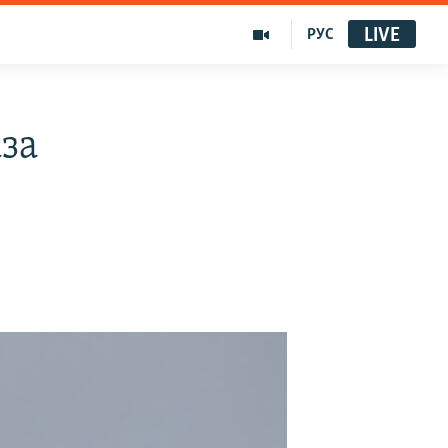
LIVE
РУС
за