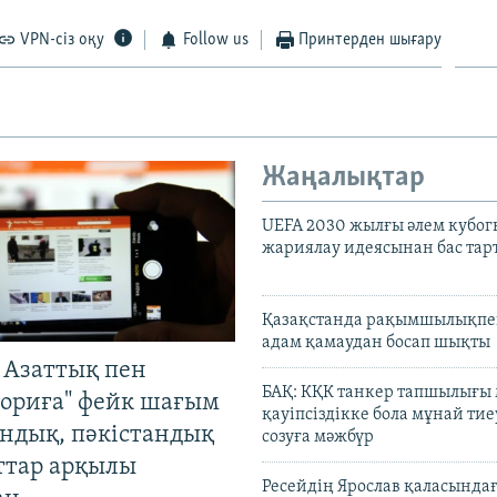
VPN-сіз оқу
Follow us
Принтерден шығару
Жаңалықтар
UEFA 2030 жылғы әлем кубог
жариялау идеясынан бас та
Қазақстанда рақымшылықпен
адам қамаудан босап шықты
 Азаттық пен
БАҚ: КҚК танкер тапшылығы
ориға" фейк шағым
қауіпсіздікке бола мұнай тиеу
андық, пәкістандық
созуға мәжбүр
ттар арқылы
Ресейдің Ярослав қаласындағ