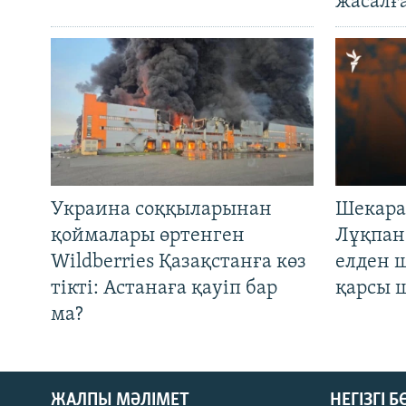
жасалғ
Украина соққыларынан
Шекара
қоймалары өртенген
Лұқпан
Wildberries Қазақстанға көз
елден 
тікті: Астанаға қауіп бар
қарсы 
ма?
ЖАЛПЫ МӘЛІМЕТ
НЕГІЗГІ 