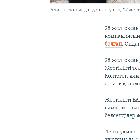
Алматы маңында құлаған ұшақ. 27 желт
28 желтоқсан 
компаниясыны
болған
. Онда
28 желтоқсанд
Жергілікті т
Көптеген ұйы
орталықтарын
Жергілікті Б
ғимаратының 
белсенділер
Денсаулық са
ауруханада 4