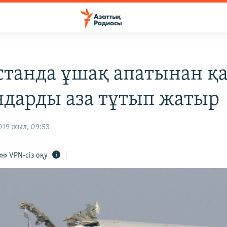
станда ұшақ апатынан қа
ндарды аза тұтып жатыр
019 жыл, 09:53
VPN-сіз оқу