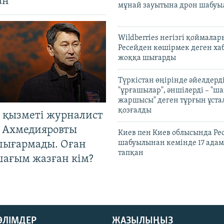
ан
мұнай зауытына дрон шабуы
Wildberries негізгі қоймала
Ресейден көшірмек деген ха
жоққа шығарды
Түркістан өңірінде әйелдерді
"ұрғашылар", әншілерді – "
жаршысы" деген тұрғын ұстал
қозғалды
 қызметі журналист
 Ахмедияровты
Киев пен Киев облысында Рес
шығармады. Оған
шабуылынан кемінде 17 адам
тапқан
шағым жазған кім?
БӨЛІМДЕР
ЖАЗЫЛЫҢЫЗ