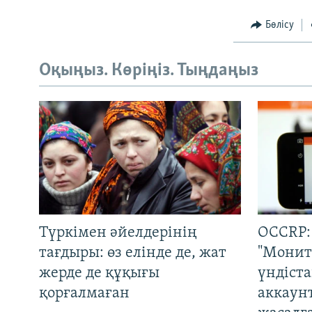
Бөлісу
Оқыңыз. Көріңіз. Тыңдаңыз
Түркімен әйелдерінің
OCCRP:
тағдыры: өз елінде де, жат
"Монит
жерде де құқығы
үндіст
қорғалмаған
аккаун