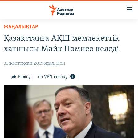
Accessibility
links
Skip
ЖАҢАЛЫҚТАР
to
ЖАҢАЛЫҚТАР
Қазақстанға АҚШ мемлекеттік
main
САЯСАТ
content
хатшысы Майк Помпео келеді
AZATTYQTV
Skip
to
31 желтоқсан 2019 жыл, 11:31
ҚАҢТАР ОҚИҒАСЫ
main
АДАМ ҚҰҚЫҚТАРЫ
Бөлісу
VPN-сіз оқу
Navigation
Skip
ӘЛЕУМЕТ
to
ӘЛЕМ
Search
АРНАЙЫ ЖОБАЛАР
Русский