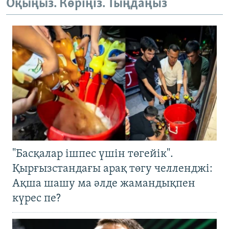
Оқыңыз. Көріңіз. Тыңдаңыз
"Басқалар ішпес үшін төгейік".
Қырғызстандағы арақ төгу челленджі:
Ақша шашу ма әлде жамандықпен
күрес пе?