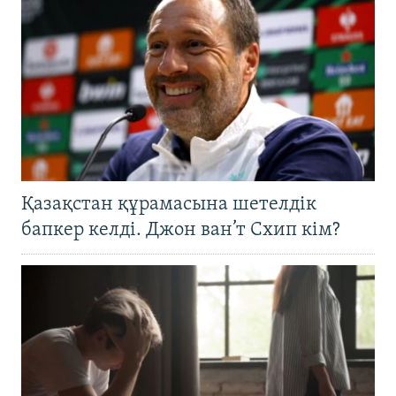
Қазақстан құрамасына шетелдік
бапкер келді. Джон ван’т Схип кім?