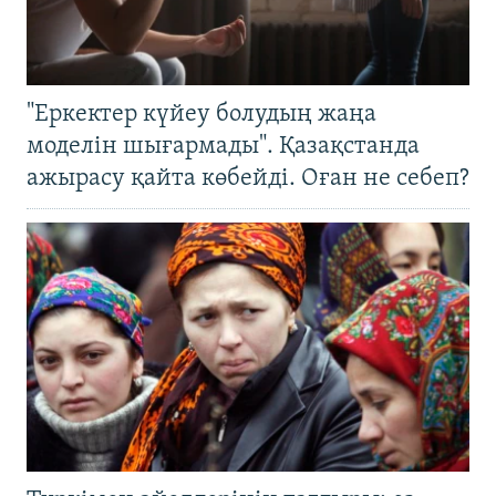
"Еркектер күйеу болудың жаңа
моделін шығармады". Қазақстанда
ажырасу қайта көбейді. Оған не себеп?