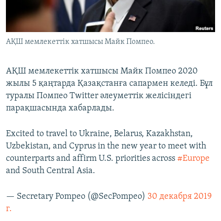
ЖАЗЫЛЫҢЫЗ
АҚШ мемлекеттік хатшысы Майк Помпео.
Басқа тілдерде
АҚШ мемлекеттік хатшысы Майк Помпео 2020
жылы 5 қаңтарда Қазақстанға сапармен келеді. Бұл
туралы Помпео Twitter әлеуметтік желісіндегі
парақшасында хабарлады.
Excited to travel to Ukraine, Belarus, Kazakhstan,
Uzbekistan, and Cyprus in the new year to meet with
counterparts and affirm U.S. priorities across
#Europe
and South Central Asia.
— Secretary Pompeo (@SecPompeo)
30 декабря 2019
г.