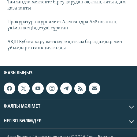
Таиландта мектепте біреу қарудан оқ атып, алты адам
қаза тапты
Прокуратура журналист Александра Алёхованың
үкімін жеңілдетуді сұраған
АҚШ Кубаға қару жеткізуге қатысы бар адамдар мен
ұйымдарға санкция салды
ЖАЗЫЛЫҢЫЗ
ЖАЛПЫ МӘЛІМЕТ
НЕГІЗГІ БӨЛІМДЕР