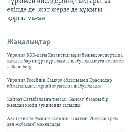
Түркімен әйелдерінің тағдыры: өз
елінде де, жат жерде де құқығы
қорғалмаған
Жаңалықтар
Украина КҚК-дағы Қазақстан мұнайының экспортына
қатысы бар инфрақұрылымға шабуылдамауға келіскен
– Bloomberg
Украина Ресейдің Самара облысы мен Краснодар
аймағындағы мұнай зауытына шабуылдады
Қайрат Сатыбалдыға тиесілі "Байсат" базары бір
жылдан кейін аукционда сатылды
АҚШ сенаты Ресейге санкция салатын "Линдси Грэм
заң жобасын" мақұлдады