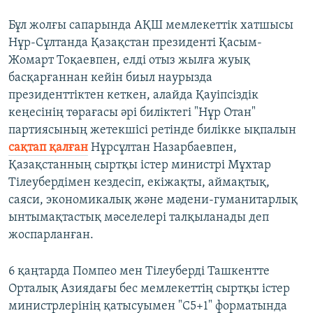
Бұл жолғы сапарында АҚШ мемлекеттік хатшысы
Нұр-Сұлтанда Қазақстан президенті Қасым-
Жомарт Тоқаевпен, елді отыз жылға жуық
басқарғаннан кейін биыл наурызда
президенттіктен кеткен, алайда Қауіпсіздік
кеңесінің төрағасы әрі биліктегі "Нұр Отан"
партиясының жетекшісі ретінде билікке ықпалын
сақтап қалған
Нұрсұлтан Назарбаевпен,
Қазақстанның сыртқы істер министрі Мұхтар
Тілеубердімен кездесіп, екіжақты, аймақтық,
саяси, экономикалық және мәдени-гуманитарлық
ынтымақтастық мәселелері талқыланады деп
жоспарланған.
6 қаңтарда Помпео мен Тілеуберді Ташкентте
Орталық Азиядағы бес мемлекеттің сыртқы істер
министрлерінің қатысуымен "С5+1" форматында