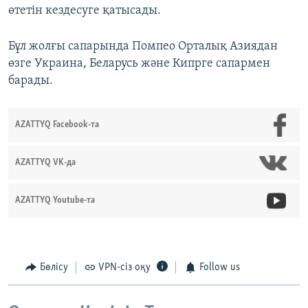
өтетін кездесуге қатысады.
Бұл жолғы сапарында Помпео Орталық Азиядан
өзге Украина, Беларусь және Кипрге сапармен
барады.
AZATTYQ Facebook-та
AZATTYQ VK-да
AZATTYQ Youtube-та
Бөлісу
VPN-сіз оқу
Follow us