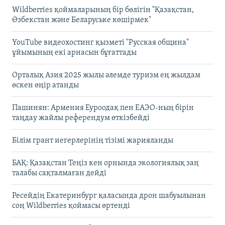
Wildberries қоймаларының бір бөлігін "Қазақстан,
Өзбекстан және Беларуське көшірмек"
YouTube видеохостинг қызметі "Русская община"
ұйымының екі арнасын бұғаттады
Орталық Азия 2025 жылы әлемде туризм ең жылдам
өскен өңір атанды
Пашинян: Армения Еуроодақ пен ЕАЭО-ның бірін
таңдау жайлы референдум өткізбейді
Білім грант иегерлерінің тізімі жарияланды
БАҚ: Қазақстан Теңіз кен орнында экологиялық заң
талабы сақталмаған дейді
Ресейдің Екатеринбург қаласында дрон шабуылынан
соң Wildberries қоймасы өртенді