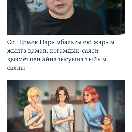
Сот Ермек Нарымбаевты екі жарым
жылға қамап, қоғамдық-саяси
қызметпен айналысуына тыйым
салды