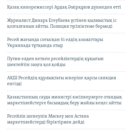
Қазақ кинорежиссері Ардақ Әмірқұлов дүниеден өтті
Журналист Динара Егеубаева үстінен қылмыстық іс
қозғалғанын айтты. Полиция түсініктеме бермеді
Ресей жағында соғысқан 51 елдің азаматтары
Украинада тұтқында отыр
Путин елден кеткен ресейліктердің құқығын
шектейтін заңға қол қойды
АҚШ Ресейдің құрлықтағы әскеріне қарсы санкция
енгізді
Қазақстанның сауда министрі кәсіпкерлерге отандық
маркетплейстерге басымдық беру жайлы кеңес айтты
Ресейлік шенеунік Мәскеу мен Астана
маркетплейстерді біріктірмек дейді