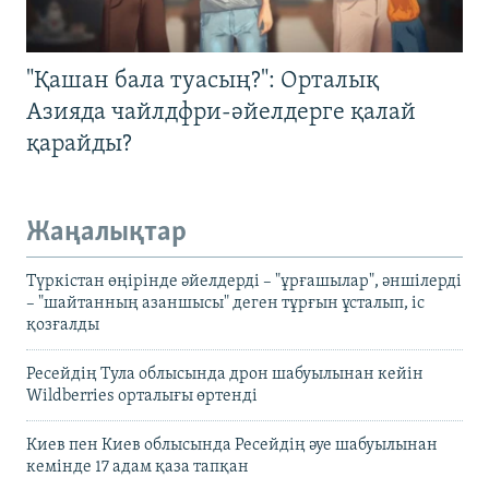
"Қашан бала туасың?": Орталық
Азияда чайлдфри-әйелдерге қалай
қарайды?
Жаңалықтар
Түркістан өңірінде әйелдерді – "ұрғашылар", әншілерді
– "шайтанның азаншысы" деген тұрғын ұсталып, іс
қозғалды
Ресейдің Тула облысында дрон шабуылынан кейін
Wildberries орталығы өртенді
Киев пен Киев облысында Ресейдің әуе шабуылынан
кемінде 17 адам қаза тапқан