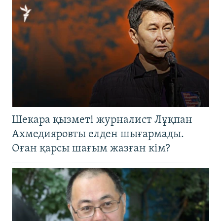
Шекара қызметі журналист Лұқпан
Ахмедияровты елден шығармады.
Оған қарсы шағым жазған кім?