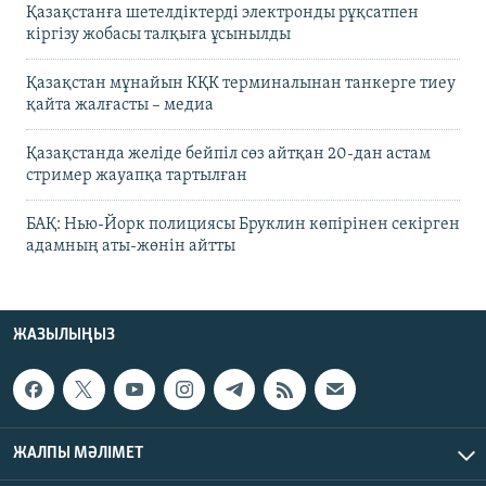
Қазақстанға шетелдіктерді электронды рұқсатпен
кіргізу жобасы талқыға ұсынылды
Қазақстан мұнайын КҚК терминалынан танкерге тиеу
қайта жалғасты – медиа
Қазақстанда желіде бейпіл сөз айтқан 20-дан астам
стример жауапқа тартылған
БАҚ: Нью-Йорк полициясы Бруклин көпірінен секірген
адамның аты-жөнін айтты
ЖАЗЫЛЫҢЫЗ
ЖАЛПЫ МӘЛІМЕТ