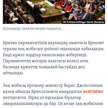
ЖАЗЫЛЫҢЫЗ
Басқа тілдерде
Қауымдар палатасының отырысы.
Британ парламентінің қауымдар палатасы Брекзит
туралы заң жобасын үшінші оқылымда қабылдады.
Енді құжат лордтар палатасына жіберіледі.
Парламенттің жоғары палатасы келесі апта
басында құжатты талқылай бастайды деп
айтылады.
Заң жобасы премьер-министр Борис Джонсонның
қазан айында Брюссельмен мақұлдаған
келісіміне
негізделген. Бірақ ол нұсқадан бірқатар
айырмашылықтары да бар. Ол кезде заң жобасына