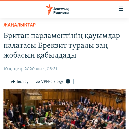
Accessibility
links
Skip
ЖАҢАЛЫҚТАР
to
ЖАҢАЛЫҚТАР
Британ парламентінің қауымдар
main
САЯСАТ
content
палатасы Брекзит туралы заң
AZATTYQTV
Skip
жобасын қабылдады
to
ҚАҢТАР ОҚИҒАСЫ
main
10 қаңтар 2020 жыл, 08:31
АДАМ ҚҰҚЫҚТАРЫ
Navigation
Skip
Бөлісу
VPN-сіз оқу
ӘЛЕУМЕТ
to
ӘЛЕМ
Search
АРНАЙЫ ЖОБАЛАР
Русский