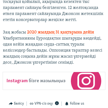
тосқауыл қойылып, ақырында кезектен тыс
парламент сайлауы белгіленген. 12 желтоқсанда
өткен парламент сайлауында Джонсон жетекшілік
ететін консерваторлар жеңіске жетті.
Заң жобасы
2020 жылдың 31 қаңтарына дейін
Ұлыбританияны Еуроодақтан шығаруды көздейді,
одан кейін жаңадан сауда-саттық туралы
келіссөздер басталады. Оппозиция тараптар келесі
жылдың соңына дейін мұны жасап үлгермейді
десе, Джонсон үлгеретініне сенімді.
Instagram
бізге жазылыңыз
Бөлісу
VPN-сіз оқу
Follow us