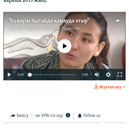
қараша 2019 жыл).
"Күйеуім Қытайда қамауда отыр"
(c)
Азат Еуропа / Азаттық Радиосы
No media source currently available
0:00
3:28
Жүктеп алу
Бөлісу
VPN-сіз оқу
Follow us