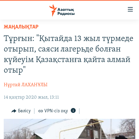
Accessibility
links
Skip
ЖАҢАЛЫҚТАР
to
ЖАҢАЛЫҚТАР
Тұрғын: "Қытайда 13 жыл түрмеде
main
САЯСАТ
content
отырып, саяси лагерьде болған
AZATTYQTV
Skip
күйеуім Қазақстанға қайта алмай
to
ҚАҢТАР ОҚИҒАСЫ
отыр"
main
АДАМ ҚҰҚЫҚТАРЫ
Navigation
Нұртай ЛАХАНҰЛЫ
Skip
ӘЛЕУМЕТ
to
14 қаңтар 2020 жыл, 13:11
ӘЛЕМ
Search
АРНАЙЫ ЖОБАЛАР
Бөлісу
VPN-сіз оқу
Русский