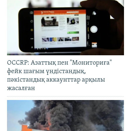
OCCRP: Азаттық пен "Мониториға"
фейк шағым үндістандық,
пәкістандық аккаунттар арқылы
жасалған