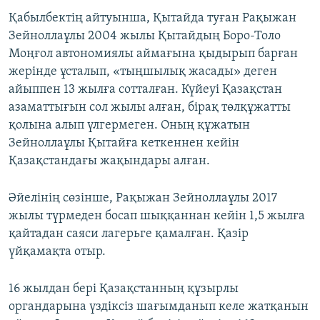
Қабылбектің айтуынша, Қытайда туған Рақыжан
Зейноллаұлы 2004 жылы Қытайдың Боро-Толо
Моңғол автономиялы аймағына қыдырып барған
жерінде ұсталып, «тыңшылық жасады» деген
айыппен 13 жылға сотталған. Күйеуі Қазақстан
азаматтығын сол жылы алған, бірақ төлқұжатты
қолына алып үлгермеген. Оның құжатын
Зейноллаұлы Қытайға кеткеннен кейін
Қазақстандағы жақындары алған.
Әйелінің сөзінше, Рақыжан Зейноллаұлы 2017
жылы түрмеден босап шыққаннан кейін 1,5 жылға
қайтадан саяси лагерьге қамалған. Қазір
үйқамақта отыр.
16 жылдан бері Қазақстанның құзырлы
органдарына үздіксіз шағымданып келе жатқанын