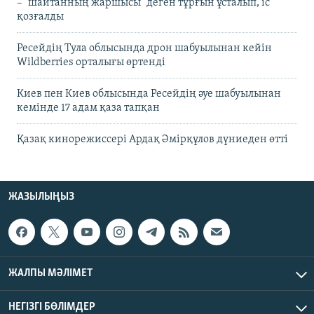
– "шайтанның жаршысы" деген тұрғын ұсталып, іс
қозғалды
Ресейдің Тула облысында дрон шабуылынан кейін
Wildberries орталығы өртенді
Киев пен Киев облысында Ресейдің әуе шабуылынан
кемінде 17 адам қаза тапқан
Қазақ кинорежиссері Ардақ Әмірқұлов дүниеден өтті
ЖАЗЫЛЫҢЫЗ
ЖАЛПЫ МӘЛІМЕТ
НЕГІЗГІ БӨЛІМДЕР