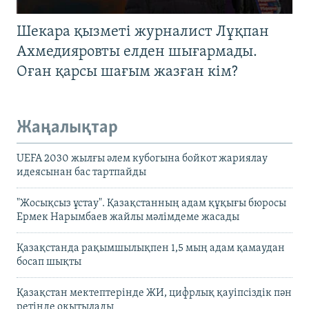
Шекара қызметі журналист Лұқпан
Ахмедияровты елден шығармады.
Оған қарсы шағым жазған кім?
Жаңалықтар
UEFA 2030 жылғы әлем кубогына бойкот жариялау
идеясынан бас тартпайды
"Жосықсыз ұстау". Қазақстанның адам құқығы бюросы
Ермек Нарымбаев жайлы мәлімдеме жасады
Қазақстанда рақымшылықпен 1,5 мың адам қамаудан
босап шықты
Қазақстан мектептерінде ЖИ, цифрлық қауіпсіздік пән
ретінде оқытылады