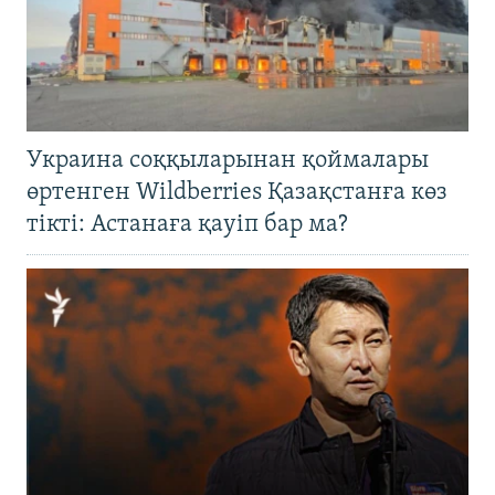
Украина соққыларынан қоймалары
өртенген Wildberries Қазақстанға көз
тікті: Астанаға қауіп бар ма?