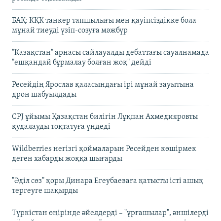
БАҚ: КҚК танкер тапшылығы мен қауіпсіздікке бола
мұнай тиеуді үзіп-созуға мәжбүр
"Қазақстан" арнасы сайлауалды дебаттағы сауалнамада
"ешқандай бұрмалау болған жоқ" дейді
Ресейдің Ярослав қаласындағы ірі мұнай зауытына
дрон шабуылдады
CPJ ұйымы Қазақстан билігін Лұқпан Ахмедияровты
қудалауды тоқтатуға үндеді
Wildberries негізгі қоймаларын Ресейден көшірмек
деген хабарды жоққа шығарды
"Әділ сөз" қоры Динара Егеубаеваға қатысты істі ашық
тергеуге шақырды
Түркістан өңірінде әйелдерді – "ұрғашылар", әншілерді