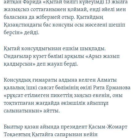
айтқан Фарида «Қытай билігі күйеуімді 13 жылға
жазықсыз соттағанымен қоймай, енді әйелі мен
баласына да жібермей отыр. Қытайдың
Қазақстандағы бас консулы осы мәселені шешіп
берсін» дейді.
Қытай консулдығынан ешкім шықпады.
Ондағылар күзет бөлімі арқылы «Арыз жазып
қалдырсын» деп жауап берді.
Консулдық ғимараты алдына келген Алматы
қалалық ішкі саясат бөлімінің өкілі Рита Ерманова
«рұқсат етілмеген пикеттің заңсыз екенін, оны
тоқтатпаған жағдайда әкімшілік айыппұл
салынатынын» айтты.
Былтыр қазан айында президент Қасым-Жомарт
Тоқаевтың Қытайға сапарынан кейін