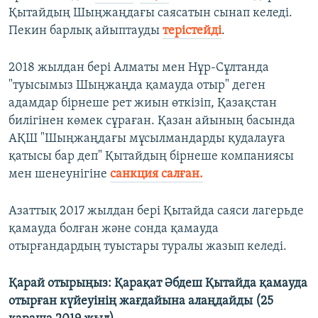
Қытайдың Шыңжаңдағы саясатын сынап келеді.
Пекин барлық айыптауды
терістейді
.
2018 жылдан бері Алматы мен Нұр-Сұлтанда
"туысымыз Шыңжаңда қамауда отыр" деген
адамдар бірнеше рет жиын өткізіп, Қазақстан
билігінен көмек сұраған. Қазан айының басында
АҚШ "Шыңжаңдағы мұсылмандарды қудалауға
қатысы бар деп" Қытайдың бірнеше компаниясы
мен шенеунігіне
санкция салған.
Азаттық 2017 жылдан бері Қытайда саяси лагерьде
қамауда болған және сонда қамауда
отырғандардың туыстары туралы жазып келеді.
Қарай отырыңыз: Қарақат Әбдеш Қытайда қамауда
отырған күйеуінің жағдайына алаңдайды (25