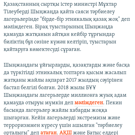
Қазақстанның сыртқы істер министрі Мұхтар
Тілеуберді Шыңжаңда қайта саяси тәрбиелеу
лагерьлерінде "бірде-бір этникалық қазақ жоқ" деп
мәлімдеген. Бірақ туыстарының Шыңжаңда
қамауда жатқанын айтқан кейбір тұрғындар
биліктің бұл сөзіне күмән келтіріп, туыстарын
қайтаруға көмектесуді сұраған.
Шыңжаңдағы ұйғырларды, қазақтарды және басқа
да түркітілді этникалық топтарға қысым жасалып
жатқаны жайлы ақпарат 2017 жылдың сәуірінен
бастап белгілі болған. 2018 жылы БҰҰ
Шыңжаңдағы лагерьлерде миллионға жуық адам
қамауда отыруы мүмкін деп
мәлімдеген
. Пекин
басында лагерьлер жайлы хабарды жоққа
шығарған. Кейін лагерьлерді экстремизм және
терроризммен күресу үшін ашылған "тәрбиелеу
орталығы" деп
атаған
.
АҚШ
және Батыс елдері