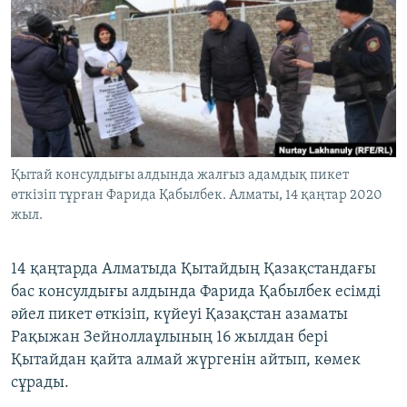
ЖАЗЫЛЫҢЫЗ
Басқа тілдерде
Қытай консулдығы алдында жалғыз адамдық пикет
өткізіп тұрған Фарида Қабылбек. Алматы, 14 қаңтар 2020
жыл.
14 қаңтарда Алматыда Қытайдың Қазақстандағы
бас консулдығы алдында Фарида Қабылбек есімді
әйел пикет өткізіп, күйеуі Қазақстан азаматы
Рақыжан Зейноллаұлының 16 жылдан бері
Қытайдан қайта алмай жүргенін айтып, көмек
сұрады.