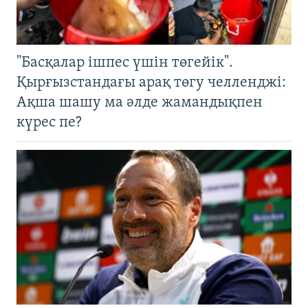
"Басқалар ішпес үшін төгейік".
Қырғызстандағы арақ төгу челленджі:
Ақша шашу ма әлде жамандықпен
күрес пе?