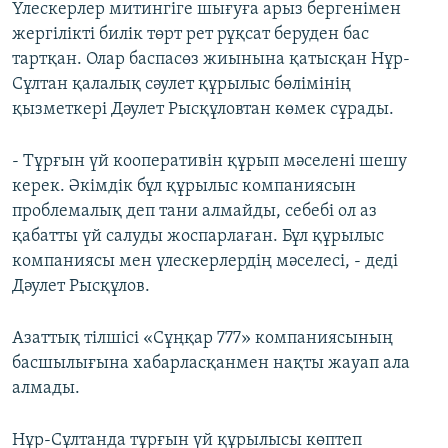
Үлескерлер митингіге шығуға арыз бергенімен
жергілікті билік төрт рет рұқсат беруден бас
тартқан. Олар баспасөз жиынына қатысқан Нұр-
Сұлтан қалалық сәулет құрылыс бөлімінің
қызметкері Дәулет Рысқұловтан көмек сұрады.
- Тұрғын үй кооперативін құрып мәселені шешу
керек. Әкімдік бұл құрылыс компаниясын
проблемалық деп тани алмайды, себебі ол аз
қабатты үй салуды жоспарлаған. Бұл құрылыс
компаниясы мен үлескерлердің мәселесі, - деді
Дәулет Рысқұлов.
Азаттық тілшісі «Сұңқар 777» компаниясының
басшылығына хабарласқанмен нақты жауап ала
алмады.
Нұр-Сұлтанда тұрғын үй құрылысы көптеп