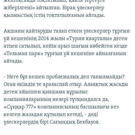
желтоқсанда тоқтатылып, қайта тергеуге
жіберілгені» айтылған. Бірақ үлескерлер
қылмыстық істің тоқтатылғанын айтады.
Ақшаны қайтаруды талап еткен үлескерлер тұрғын
үй кешенінің 2014 жылы «Турин кварталы» деген
атпен сатылып, кейін арыз шағым көбейген кезде
«Тельман парк» тұрғын үй кешеніне айналғанын
айтады.
- Неге бұл кешен проблемалық деп танылмайды?
Оған әкімдік те араласпай отыр. Алаяқтық жасады
деген айыппен қаншама құрылыс
компанияларының иелері тұтқындалса да,
«Сұңқар 777» компаниясының басшылығы кез
келген жазадан құтылып кетеді, - деді
үлескерлердің бірі Сағындық Бекбауов.