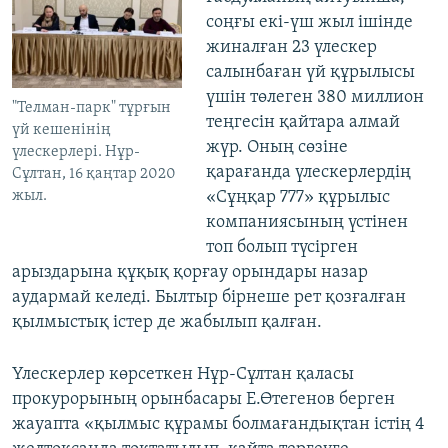
соңғы екі-үш жыл ішінде
жиналған 23 үлескер
салынбаған үй құрылысы
үшін төлеген 380 миллион
"Телман-парк" тұрғын
теңгесін қайтара алмай
үй кешенінің
жүр. Оның сөзіне
үлескерлері. Нұр-
қарағанда үлескерлердің
Сұлтан, 16 қаңтар 2020
жыл.
«Сұңқар 777» құрылыс
компаниясының үстінен
топ болып түсірген
арыздарына құқық қорғау орындары назар
аудармай келеді. Былтыр бірнеше рет қозғалған
қылмыстық істер де жабылып қалған.
Үлескерлер көрсеткен Нұр-Сұлтан қаласы
прокурорының орынбасары Е.Өтегенов берген
жауапта «қылмыс құрамы болмағандықтан істің 4