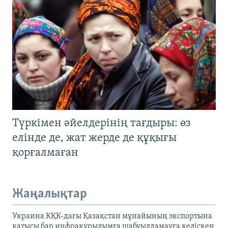
Түркімен әйелдерінің тағдыры: өз
елінде де, жат жерде де құқығы
қорғалмаған
Жаңалықтар
Украина КҚК-дағы Қазақстан мұнайының экспортына
қатысы бар инфрақұрылымға шабуылдамауға келіскен