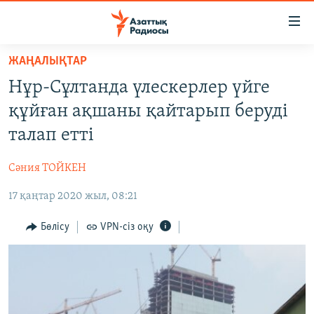
Accessibility
links
Skip
ЖАҢАЛЫҚТАР
to
ЖАҢАЛЫҚТАР
Нұр-Сұлтанда үлескерлер үйге
main
САЯСАТ
content
құйған ақшаны қайтарып беруді
AZATTYQTV
Skip
талап етті
to
ҚАҢТАР ОҚИҒАСЫ
main
Сәния ТОЙКЕН
АДАМ ҚҰҚЫҚТАРЫ
Navigation
Skip
17 қаңтар 2020 жыл, 08:21
ӘЛЕУМЕТ
to
ӘЛЕМ
Бөлісу
VPN-сіз оқу
Search
АРНАЙЫ ЖОБАЛАР
Русский