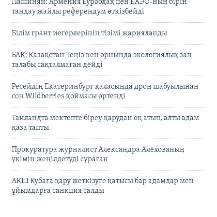
Пашинян: Армения Еуроодақ пен ЕАЭО-ның бірін
таңдау жайлы референдум өткізбейді
Білім грант иегерлерінің тізімі жарияланды
БАҚ: Қазақстан Теңіз кен орнында экологиялық заң
талабы сақталмаған дейді
Ресейдің Екатеринбург қаласында дрон шабуылынан
соң Wildberries қоймасы өртенді
Таиландта мектепте біреу қарудан оқ атып, алты адам
қаза тапты
Прокуратура журналист Александра Алёхованың
үкімін жеңілдетуді сұраған
АҚШ Кубаға қару жеткізуге қатысы бар адамдар мен
ұйымдарға санкция салды