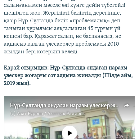
салынғанымен мәселе әлі күнге дейін түбегейлі
шешілген жоқ. Жергілікті биліктің дерегінше,
қазір Нұр-Сұлтанда билік «проблемалық» деп
таныған құрылысы аяқталмаған 45 тұрғын үй
кешені бар. Қаражат салып, не баспанасыз, не
ақшасыз қалған үлескерлер проблемасы 2010
жылдан бері көтеріліп келеді.
Қарай отырыңыз: Нұр-Сұлтанда ондаған наразы
үлескер жоғарғы сот алдына жиналды (Шілде айы,
2019 жыл).
Нұр-Сұлтанда ондаған наразы үлескер жоғарғы сот алдына жиналды
(c)
Азат Еуропа / Азаттық Радиосы
No media source currently available