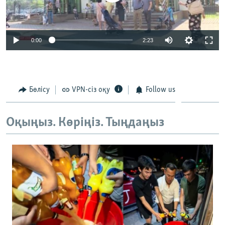
0:00
2:23
Бөлісу
VPN-сіз оқу
Follow us
Оқыңыз. Көріңіз. Тыңдаңыз