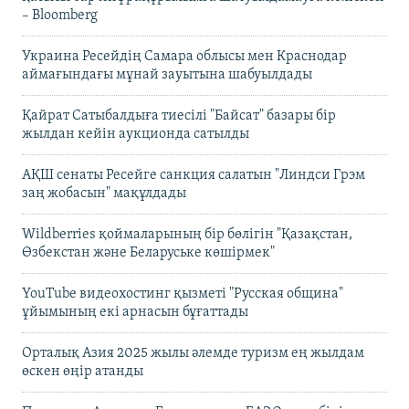
– Bloomberg
Украина Ресейдің Самара облысы мен Краснодар
аймағындағы мұнай зауытына шабуылдады
Қайрат Сатыбалдыға тиесілі "Байсат" базары бір
жылдан кейін аукционда сатылды
АҚШ сенаты Ресейге санкция салатын "Линдси Грэм
заң жобасын" мақұлдады
Wildberries қоймаларының бір бөлігін "Қазақстан,
Өзбекстан және Беларуське көшірмек"
YouTube видеохостинг қызметі "Русская община"
ұйымының екі арнасын бұғаттады
Орталық Азия 2025 жылы әлемде туризм ең жылдам
өскен өңір атанды