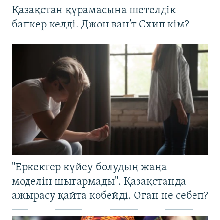
Қазақстан құрамасына шетелдік
бапкер келді. Джон ван’т Схип кім?
"Еркектер күйеу болудың жаңа
моделін шығармады". Қазақстанда
ажырасу қайта көбейді. Оған не себеп?