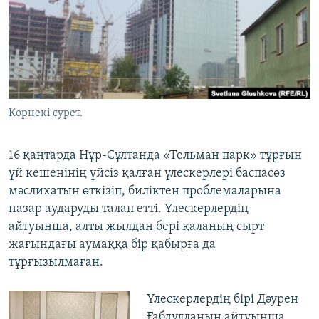
ЖАЗЫЛЫҢЫЗ
Басқа тілдерде
Көрнекі сурет.
16 қаңтарда Нұр-Сұлтанда «Тельман парк» тұрғын
үй кешенінің үйсіз қалған үлескерлері баспасөз
мәслихатын өткізіп, биліктен проблемаларына
назар аударуды талап етті. Үлескерлердің
айтуынша, алты жылдан бері қаланың сырт
жағындағы аумаққа бір қабырға да
тұрғызылмаған.
Үлескерлердің бірі Дәурен
Ғабдулланың айтуынша,