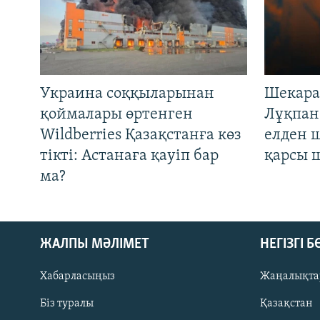
Украина соққыларынан
Шекара
қоймалары өртенген
Лұқпан
Wildberries Қазақстанға көз
елден 
тікті: Астанаға қауіп бар
қарсы 
ма?
ЖАЛПЫ МӘЛІМЕТ
НЕГІЗГІ 
Хабарласыңыз
Жаңалықта
Біз туралы
Қазақстан