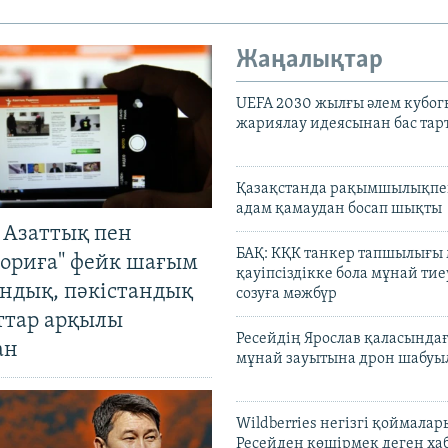
Жаңалықтар
UEFA 2030 жылғы әлем кубог
жариялау идеясынан бас та
Қазақстанда рақымшылықпен
адам қамаудан босап шықты
 Азаттық пен
БАҚ: КҚК танкер тапшылығы
ориға" фейк шағым
қауіпсіздікке бола мұнай тиеу
андық, пәкістандық
созуға мәжбүр
ттар арқылы
Ресейдің Ярослав қаласындағ
ан
мұнай зауытына дрон шабуы
Wildberries негізгі қоймала
Ресейден көшірмек деген ха