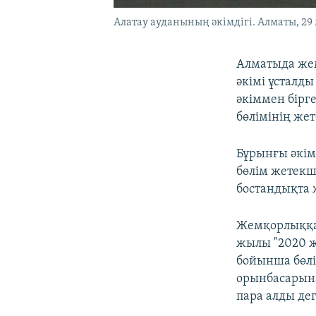
Алатау ауданының әкімдігі. Алматы, 29
Алматыда жем
әкімі ұсталд
әкіммен бірг
бөлімінің жет
Бұрынғы әкім
бөлім жетекш
бостандықта 
Жемқорлыққа 
жылы "2020 ж
бойынша бөлі
орынбасарына
пара алды де