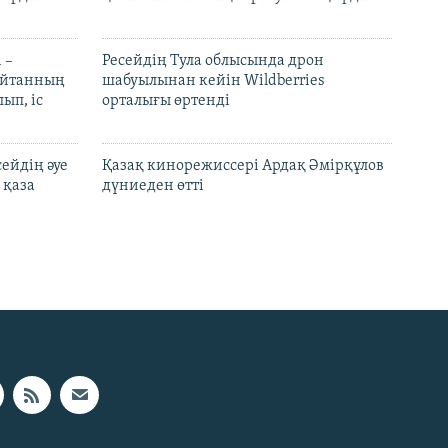
 –
Ресейдің Тула облысында дрон
шайтанның
шабуылынан кейін Wildberries
ып, іс
орталығы өртенді
ейдің әуе
Қазақ кинорежиссері Ардақ Әмірқұлов
 қаза
дүниеден өтті