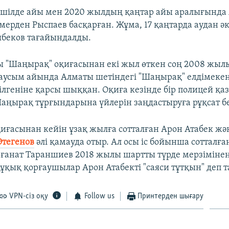
шілде айы мен 2020 жылдың қаңтар айы аралығында 
ерден Рыспаев басқарған. Жұма, 17 қаңтарда аудан әк
беков тағайындалды.
ы "Шаңырақ" оқиғасынан екі жыл өткен соң 2008 жыл
усым айында Алматы шетіндегі "Шаңырақ" елдімекен
ілгеніне қарсы шыққан. Оқиға кезінде бір полицей қаз
Шаңырақ тұрғындарына үйлерін заңдастыруға рұқсат б
иғасынан кейін ұзақ жылға сотталған Арон Атабек жә
Өтегенов
әлі қамауда отыр. Ал осы іс бойынша сотталға
рғанат Тараншиев 2018 жылы шартты түрде мерзіміне
Құқық қорғаушылар Арон Атабекті "саяси тұтқын" деп 
VPN-сіз оқу
Follow us
Принтерден шығару