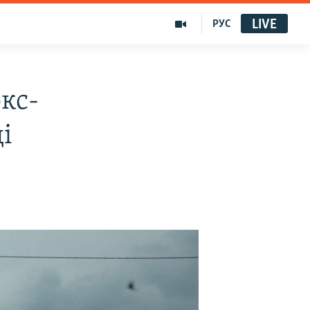
LIVE
РУС
кс-
і