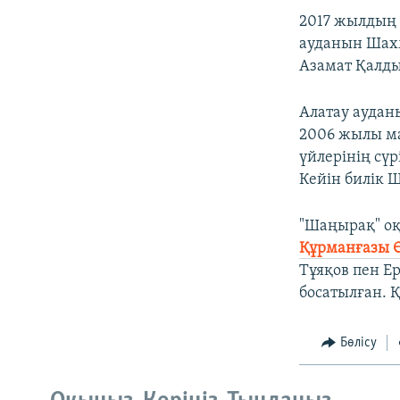
2017 жылдың 
ауданын Шахм
Азамат Қалды
Алатау аудан
2006 жылы ма
үйлерінің сүр
Кейін билік 
"Шаңырақ" оқ
Құрманғазы 
Тұяқов пен Е
босатылған. 
Бөлісу