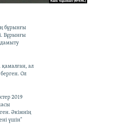
ың бұрынғы
і. Бұрынғы
і дамыту
 қамалған, ал
берген. Ол
ктер 2019
масы
ген. Әкімнің
ені үшін"