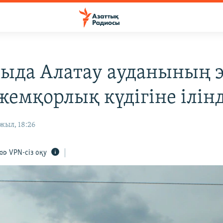
ыда Алатау ауданының э
жемқорлық күдігіне ілінд
жыл, 18:26
VPN-сіз оқу