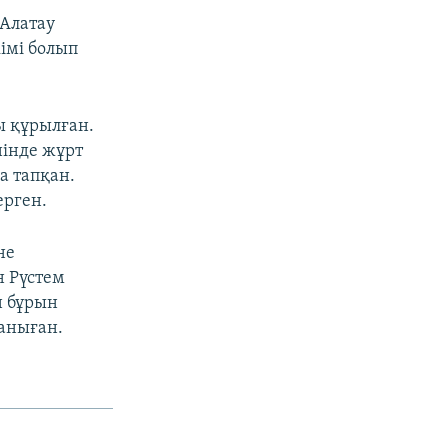
Алатау
імі болып
ы құрылған.
інде жұрт
а тапқан.
ерген.
не
н Рүстем
н бұрын
таныған.