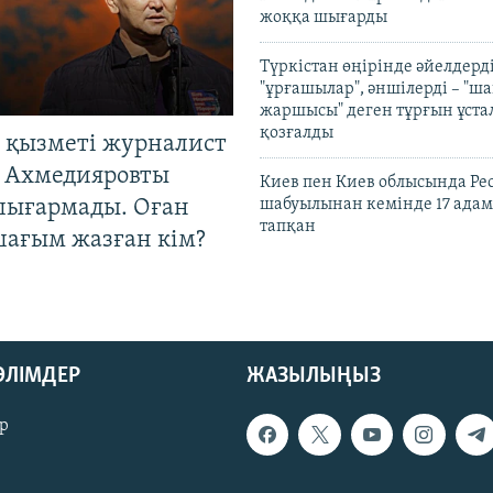
жоққа шығарды
Түркістан өңірінде әйелдерді
"ұрғашылар", әншілерді – "
жаршысы" деген тұрғын ұстал
қозғалды
 қызметі журналист
 Ахмедияровты
Киев пен Киев облысында Рес
шығармады. Оған
шабуылынан кемінде 17 адам
тапқан
шағым жазған кім?
БӨЛІМДЕР
ЖАЗЫЛЫҢЫЗ
р