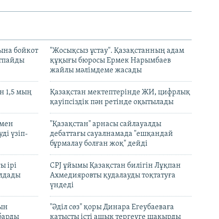
ына бойкот
"Жосықсыз ұстау". Қазақстанның адам
ртпайды
құқығы бюросы Ермек Нарымбаев
жайлы мәлімдеме жасады
 1,5 мың
Қазақстан мектептерінде ЖИ, цифрлық
қауіпсіздік пән ретінде оқытылады
 мен
"Қазақстан" арнасы сайлауалды
ді үзіп-
дебаттағы сауалнамада "ешқандай
бұрмалау болған жоқ" дейді
ы ірі
CPJ ұйымы Қазақстан билігін Лұқпан
лдады
Ахмедияровты қудалауды тоқтатуға
үндеді
рын
"Әділ сөз" қоры Динара Егеубаеваға
барды
қатысты істі ашық тергеуге шақырды