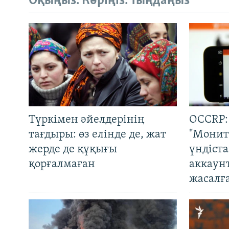
Оқыңыз. Көріңіз. Тыңдаңыз
Түркімен әйелдерінің
OCCRP:
тағдыры: өз елінде де, жат
"Монит
жерде де құқығы
үндіст
қорғалмаған
аккаун
жасалғ