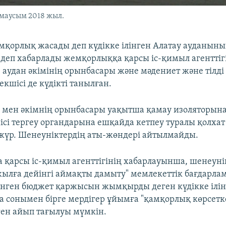
 маусым 2018 жыл.
қорлық жасады деп күдікке ілінген Алатау ауданын
ы деп хабарлады жемқорлыққа қарсы іс-қимыл агенттіг
е аудан әкімінің орынбасары және мәдениет және тілд
екшісі де күдікті танылған.
 мен әкімнің орынбасары уақытша қамау изоляторына
ісі тергеу органдарына ешқайда кетпеу туралы қолхат 
жүр. Шенеуніктердің аты-жөндері айтылмайды.
қарсы іс-қимыл агенттігінің хабарлауынша, шенеуні
ылға дейінгі аймақты дамыту" мемлекеттік бағдарла
нген бюджет қаржысын жымқырды деген күдікке ілін
 сонымен бірге мердігер ұйымға "қамқорлық көрсетк
ген айып тағылуы мүмкін.