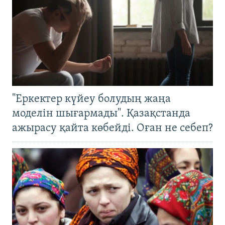
"Еркектер күйеу болудың жаңа
моделін шығармады". Қазақстанда
ажырасу қайта көбейді. Оған не себеп?