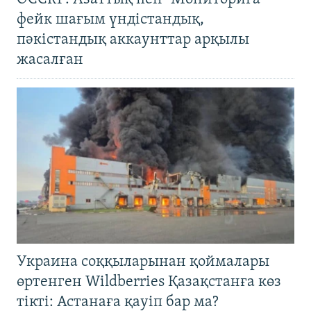
фейк шағым үндістандық,
пәкістандық аккаунттар арқылы
жасалған
Украина соққыларынан қоймалары
өртенген Wildberries Қазақстанға көз
тікті: Астанаға қауіп бар ма?