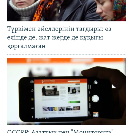
Түркімен әйелдерінің тағдыры: өз
елінде де, жат жерде де құқығы
қорғалмаған
OCCRP: Азаттық пен "Мониториға"