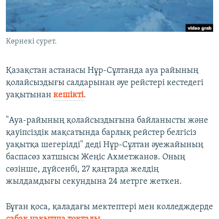
ЖАЗЫЛЫҢЫЗ
Көрнекі сурет.
Басқа тілдерде
Қазақстан астанасы Нұр-Сұлтанда ауа райының
қолайсыздығы салдарынан әуе рейстері кестедегі
уақытынан
кешікті
.
"Ауа-райының қолайсыздығына байланысты және
қауіпсіздік мақсатында барлық рейстер белгісіз
уақытқа шегерілді" деді Нұр-Сұлтан әуежайының
баспасөз хатшысы Жеңіс Ахметжанов. Оның
сөзінше, дүйсенбі, 27 қаңтарда желдің
жылдамдығы секундына 24 метрге жеткен.
Бұған қоса, қаладағы мектептері мен колледждерде