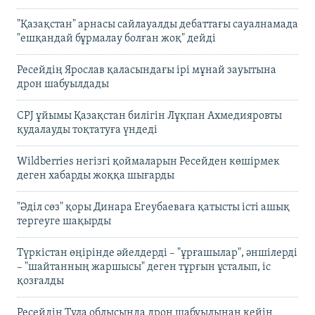
"Қазақстан" арнасы сайлауалды дебаттағы сауалнамада
"ешқандай бұрмалау болған жоқ" дейді
Ресейдің Ярослав қаласындағы ірі мұнай зауытына
дрон шабуылдады
CPJ ұйымы Қазақстан билігін Лұқпан Ахмедияровты
қудалауды тоқтатуға үндеді
Wildberries негізгі қоймаларын Ресейден көшірмек
деген хабарды жоққа шығарды
"Әділ сөз" қоры Динара Егеубаеваға қатысты істі ашық
тергеуге шақырды
Түркістан өңірінде әйелдерді – "ұрғашылар", әншілерді
– "шайтанның жаршысы" деген тұрғын ұсталып, іс
қозғалды
Ресейдің Тула облысында дрон шабуылынан кейін