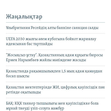
Жаңалықтар
Ұлыбритания Ресейдің алты банкіне санкция салды
UEFA 2030 жылғы әлем кубогына бойкот жариялау
идеясынан бас тартпайды
"Жосықсыз ұстау". Қазақстанның адам құқығы бюросы
Ермек Нарымбаев жайлы мәлімдеме жасады
Қазақстанда рақымшылықпен 1,5 мың адам қамаудан
босап шықты
Қазақстан мектептерінде ЖИ, цифрлық қауіпсіздік пән
ретінде оқытылады
БАҚ: КҚК танкер тапшылығы мен қауіпсіздікке бола
мұнай тиеуді үзіп-созуға мәжбүр