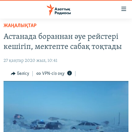
Accessibility
links
Skip
ЖАҢАЛЫҚТАР
to
ЖАҢАЛЫҚТАР
Астанада бораннан әуе рейстері
main
САЯСАТ
content
кешігіп, мектепте сабақ тоқтады
AZATTYQTV
Skip
to
27 қаңтар 2020 жыл, 10:41
ҚАҢТАР ОҚИҒАСЫ
main
АДАМ ҚҰҚЫҚТАРЫ
Бөлісу
VPN-сіз оқу
Navigation
Skip
ӘЛЕУМЕТ
to
ӘЛЕМ
Search
АРНАЙЫ ЖОБАЛАР
Русский