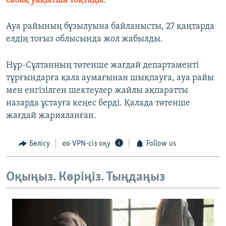
сабақ уақытша тоқтады
.
Ауа райының бұзылуына байланысты, 27 қаңтарда
елдің тоғыз облысында жол жабылды.
Нұр-Сұлтанның төтенше жағдай департаменті
тұрғындарға қала аумағынан шықпауға, ауа райы
мен енгізілген шектеулер жайлы ақпаратты
назарда ұстауға кеңес берді. Қалада төтенше
жағдай жарияланған.
Бөлісу
VPN-сіз оқу
Follow us
Оқыңыз. Көріңіз. Тыңдаңыз