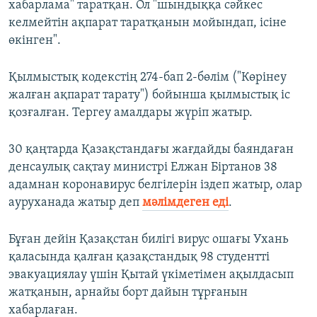
хабарлама" таратқан. Ол "шындыққа сәйкес
келмейтін ақпарат таратқанын мойындап, ісіне
өкінген".
Қылмыстық кодекстің 274-бап 2-бөлім ("Көрінеу
жалған ақпарат тарату") бойынша қылмыстық іс
қозғалған. Тергеу амалдары жүріп жатыр.
30 қаңтарда Қазақстандағы жағдайды баяндаған
денсаулық сақтау министрі Елжан Біртанов 38
адамнан коронавирус белгілерін іздеп жатыр, олар
ауруханада жатыр деп
мәлімдеген еді
.
Бұған дейін Қазақстан билігі вирус ошағы Ухань
қаласында қалған қазақстандық 98 студентті
эвакуациялау үшін Қытай үкіметімен ақылдасып
жатқанын, арнайы борт дайын тұрғанын
хабарлаған.