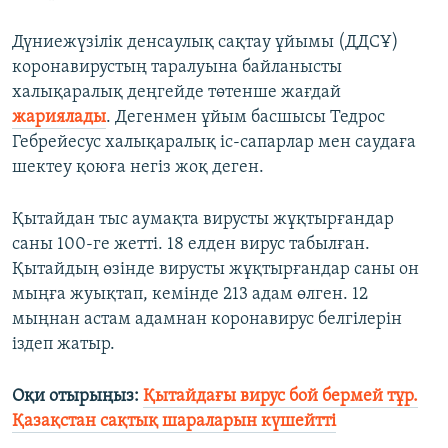
Дүниежүзілік денсаулық сақтау ұйымы (ДДСҰ)
коронавирустың таралуына байланысты
халықаралық деңгейде төтенше жағдай
жариялады
. Дегенмен ұйым басшысы Тедрос
Гебрейесус халықаралық іс-сапарлар мен саудаға
шектеу қоюға негіз жоқ деген.
Қытайдан тыс аумақта вирусты жұқтырғандар
саны 100-ге жетті. 18 елден вирус табылған.
Қытайдың өзінде вирусты жұқтырғандар саны он
мыңға жуықтап, кемінде 213 адам өлген. 12
мыңнан астам адамнан коронавирус белгілерін
іздеп жатыр.
Оқи отырыңыз:
Қытайдағы вирус бой бермей тұр.
Қазақстан сақтық шараларын күшейтті