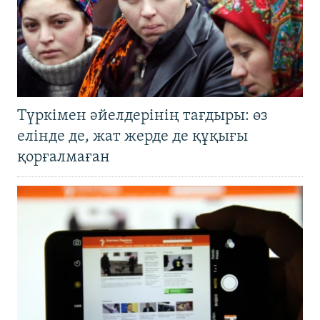
Түркімен әйелдерінің тағдыры: өз
елінде де, жат жерде де құқығы
қорғалмаған