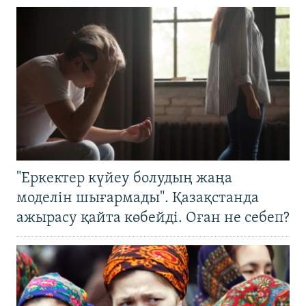
"Еркектер күйеу болудың жаңа
моделін шығармады". Қазақстанда
ажырасу қайта көбейді. Оған не себеп?