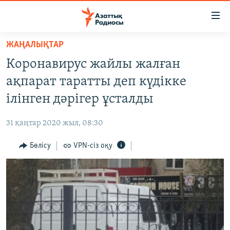
Accessibility
links
Skip
ЖАҢАЛЫҚТАР
to
ЖАҢАЛЫҚТАР
Коронавирус жайлы жалған
main
САЯСАТ
content
ақпарат таратты деп күдікке
AZATTYQTV
Skip
ілінген дәрігер ұсталды
to
ҚАҢТАР ОҚИҒАСЫ
main
31 қаңтар 2020 жыл, 08:30
АДАМ ҚҰҚЫҚТАРЫ
Navigation
Skip
Бөлісу
VPN-сіз оқу
ӘЛЕУМЕТ
to
ӘЛЕМ
Search
АРНАЙЫ ЖОБАЛАР
Русский