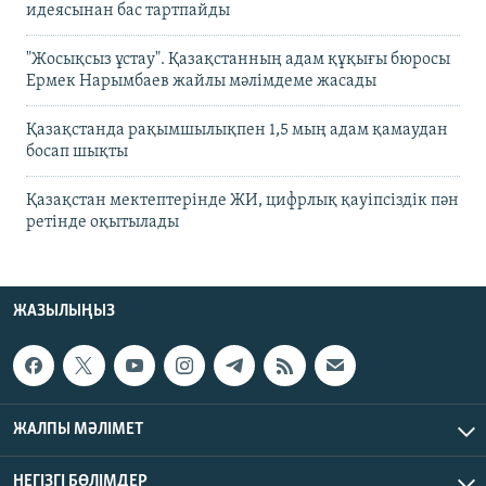
идеясынан бас тартпайды
"Жосықсыз ұстау". Қазақстанның адам құқығы бюросы
Ермек Нарымбаев жайлы мәлімдеме жасады
Қазақстанда рақымшылықпен 1,5 мың адам қамаудан
босап шықты
Қазақстан мектептерінде ЖИ, цифрлық қауіпсіздік пән
ретінде оқытылады
ЖАЗЫЛЫҢЫЗ
ЖАЛПЫ МӘЛІМЕТ
НЕГІЗГІ БӨЛІМДЕР