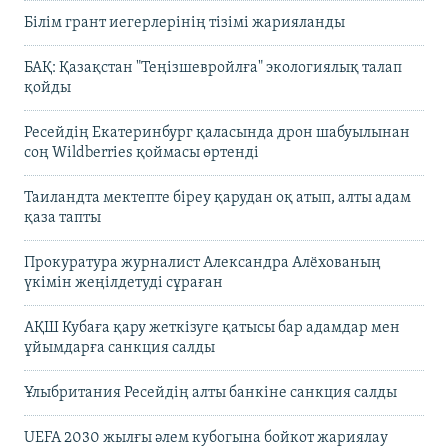
Білім грант иегерлерінің тізімі жарияланды
БАҚ: Қазақстан "Теңізшевройлға" экологиялық талап
қойды
Ресейдің Екатеринбург қаласында дрон шабуылынан
соң Wildberries қоймасы өртенді
Таиландта мектепте біреу қарудан оқ атып, алты адам
қаза тапты
Прокуратура журналист Александра Алёхованың
үкімін жеңілдетуді сұраған
АҚШ Кубаға қару жеткізуге қатысы бар адамдар мен
ұйымдарға санкция салды
Ұлыбритания Ресейдің алты банкіне санкция салды
UEFA 2030 жылғы әлем кубогына бойкот жариялау