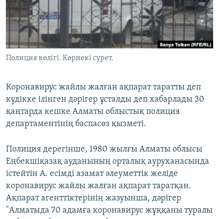
ЖАЗЫЛЫҢЫЗ
Басқа тілдерде
Полиция көлігі. Көрнекі сурет.
Коронавирус жайлы жалған ақпарат таратты деп
күдікке ілінген дәрігер ұсталды деп хабарлады 30
қаңтарда кешке Алматы облыстық полиция
департаментінің баспасөз қызметі.
Полиция дерегінше, 1980 жылғы Алматы облысы
Еңбекшіқазақ ауданының орталық ауруханасында
істейтін А. есімді азамат әлеуметтік желіде
коронавирус жайлы жалған ақпарат таратқан.
Ақпарат агенттіктерінің жазуынша, дәрігер
"Алматыда 70 адамға коронавирус жұққаны туралы