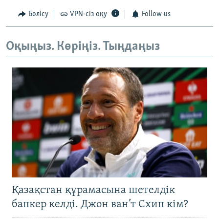
Бөлісу
VPN-сіз оқу
Follow us
Оқыңыз. Көріңіз. Тыңдаңыз
Қазақстан құрамасына шетелдік
бапкер келді. Джон ван’т Схип кім?