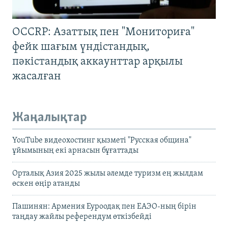
OCCRP: Азаттық пен "Мониториға"
фейк шағым үндістандық,
пәкістандық аккаунттар арқылы
жасалған
Жаңалықтар
YouTube видеохостинг қызметі "Русская община"
ұйымының екі арнасын бұғаттады
Орталық Азия 2025 жылы әлемде туризм ең жылдам
өскен өңір атанды
Пашинян: Армения Еуроодақ пен ЕАЭО-ның бірін
таңдау жайлы референдум өткізбейді