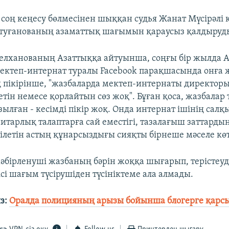
 соң кеңесу бөлмесінен шыққан судья Жанат Мүсірәлі
туғанованың азаматтық шағымын қараусыз қалдыруды 
лханованың Азаттыққа айтуынша, соңғы бір жылда А
ектеп-интернат туралы Facebook парақшасында онға 
 пікірінше, "жазбаларда мектеп-интернаты директор
тін немесе қорлайтын сөз жоқ". Бұған қоса, жазбалар
зылған - кесімді пікір жоқ. Онда интернат ішінің сал
нитарлық талаптарға сай еместігі, тазалағыш заттарды
рілетін астың құнарсыздығы сияқты бірнеше мәселе көт
жәбірленуші жазбаның бәрін жоққа шығарып, терістеуді
сі шағым түсірушіден түсініктеме ала алмады.
з:
Оралда полицияның арызы бойынша блогерге қарсы 