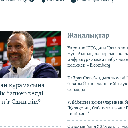
VPN-сіз оқу
Follow us
Принтерден шығару
Жаңалықтар
Украина КҚК-дағы Қазақста
мұнайының экспортына қаты
инфрақұрылымға шабуылдам
келіскен – Bloomberg
Қайрат Сатыбалдыға тиесілі "
базары бір жылдан кейін ау
тан құрамасына
сатылды
к бапкер келді.
н’т Схип кім?
Wildberries қоймаларының бі
"Қазақстан, Өзбекстан және 
көшірмек"
Орталық Азия 2025 жылы әл