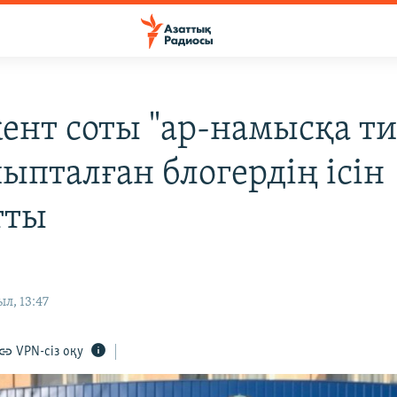
нт соты "ар-намысқа ти
йыпталған блогердің ісін
тты
л, 13:47
VPN-сіз оқу