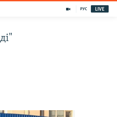
LIVE
РУС
ді"