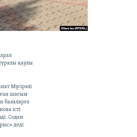
марал
 туралы қаулы
нат Мүсірәлі
анған шағым
н балаларға
ова істі
зді. Содан
ұрыс» деді