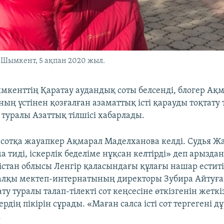
 Шымкент, 5 ақпан 2020 жыл.
мкенттің Қаратау аудандық соты белсенді, блогер Ақ
ың үстінен қозғалған азаматтық істі қарауды тоқтату
 туралы Азаттық тілшісі хабарлады.
і сотқа жауапкер Ақмарал Маделханова келді. Судья Жа
 тиді, іскерлік беделіме нұқсан келтірді» деп арызд
кістан облысы Ленгір қаласындағы құлағы нашар еститі
алқы мектеп-интернатының директоры Зубира Айтуған
ту туралы талап-тілекті сот кеңсесіне өткізгенін жеткі
рдің пікірін сұрады. «Маған салса істі сот тергегені д
.