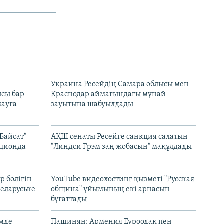
н
Украина Ресейдің Самара облысы мен
сы бар
Краснодар аймағындағы мұнай
ауға
зауытына шабуылдады
Байсат"
АҚШ сенаты Ресейге санкция салатын
кционда
"Линдси Грэм заң жобасын" мақұлдады
р бөлігін
YouTube видеохостинг қызметі "Русская
Беларуське
община" ұйымының екі арнасын
бұғаттады
емде
Пашинян: Армения Еуроодақ пен