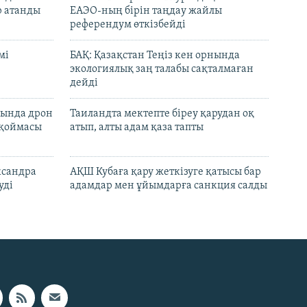
р атанды
ЕАЭО-ның бірін таңдау жайлы
референдум өткізбейді
мі
БАҚ: Қазақстан Теңіз кен орнында
экологиялық заң талабы сақталмаған
дейді
сында дрон
Таиландта мектепте біреу қарудан оқ
 қоймасы
атып, алты адам қаза тапты
ксандра
АҚШ Кубаға қару жеткізуге қатысы бар
уді
адамдар мен ұйымдарға санкция салды