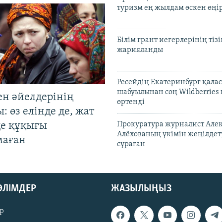
туризм ең жылдам өскен өңі
Білім грант иегерлерінің тізі
жарияланды
Ресейдің Екатеринбург қала
шабуылынан соң Wildberries
ен әйелдерінің
өртенді
: өз елінде де, жат
де құқығы
Прокуратура журналист Але
Алёхованың үкімін жеңілдет
маған
сұраған
БӨЛІМДЕР
ЖАЗЫЛЫҢЫЗ
р