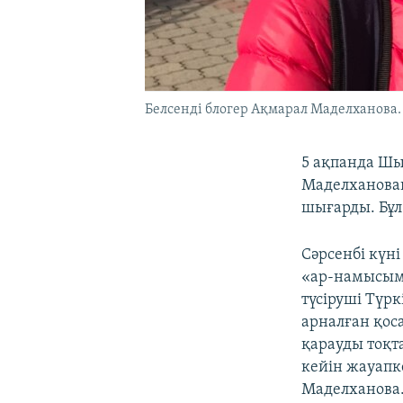
Белсенді блогер Ақмарал Маделханова.
5 ақпанда Шы
Маделханован
шығарды. Бұл
Сәрсенбі күн
«ар-намысыма
түсіруші Түр
арналған қос
қарауды тоқта
кейін жауапке
Маделханова