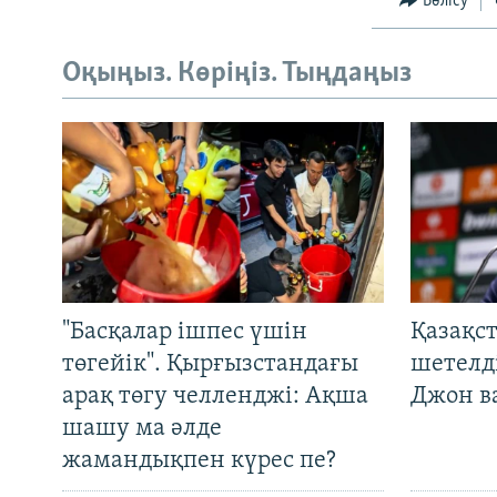
Бөлісу
Оқыңыз. Көріңіз. Тыңдаңыз
"Басқалар ішпес үшін
Қазақс
төгейік". Қырғызстандағы
шетелді
арақ төгу челленджі: Ақша
Джон ва
шашу ма әлде
жамандықпен күрес пе?