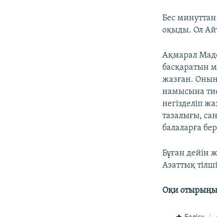
Бес минуттан
оқыды. Ол Ай
Ақмарал Маде
басқаратын м
жазған. Оның
намысына тие
негізделіп жа
тазалығы, са
балаларға бе
Бұған дейін 
Азаттық тілші
Оқи отырыңы