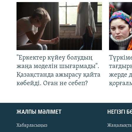
"Еркектер күйеу болудың
Түркім
жаңа моделін шығармады".
тағдыры
Қазақстанда ажырасу қайта
жерде 
көбейді. Оған не себеп?
қорғал
ЖАЛПЫ МӘЛІМЕТ
НЕГІЗГІ 
Хабарласыңыз
Жаңалықта