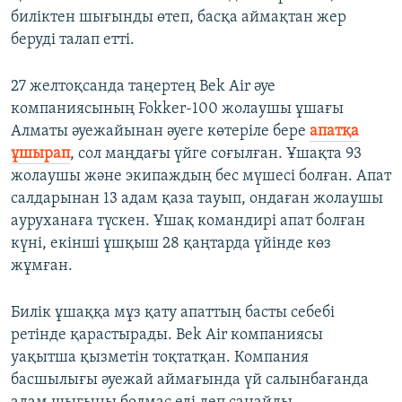
биліктен шығынды өтеп, басқа аймақтан жер
беруді талап етті.
27 желтоқсанда таңертең Bek Air әуе
компаниясының Fokker-100 жолаушы ұшағы
Алматы әуежайынан әуеге көтеріле бере
апат
қ
а
ұ
шырап
, сол маңдағы үйге соғылған. Ұшақта 93
жолаушы және экипаждың бес мүшесі болған. Апат
салдарынан 13 адам қаза тауып, ондаған жолаушы
ауруханаға түскен. Ұшақ командирі апат болған
күні, екінші ұшқыш 28 қаңтарда үйінде көз
жұмған.
Билік ұшаққа мұз қату апаттың басты себебі
ретінде қарастырады. Bek Air компаниясы
уақытша қызметін тоқтатқан. Компания
басшылығы әуежай аймағында үй салынбағанда