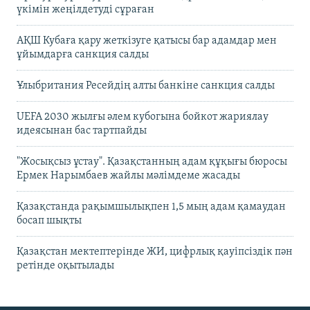
үкімін жеңілдетуді сұраған
АҚШ Кубаға қару жеткізуге қатысы бар адамдар мен
ұйымдарға санкция салды
Ұлыбритания Ресейдің алты банкіне санкция салды
UEFA 2030 жылғы әлем кубогына бойкот жариялау
идеясынан бас тартпайды
"Жосықсыз ұстау". Қазақстанның адам құқығы бюросы
Ермек Нарымбаев жайлы мәлімдеме жасады
Қазақстанда рақымшылықпен 1,5 мың адам қамаудан
босап шықты
Қазақстан мектептерінде ЖИ, цифрлық қауіпсіздік пән
ретінде оқытылады