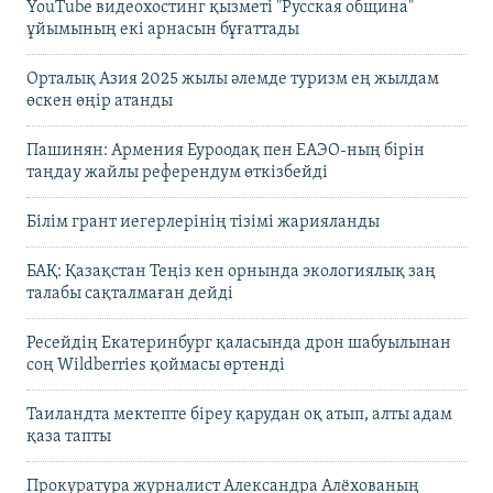
YouTube видеохостинг қызметі "Русская община"
ұйымының екі арнасын бұғаттады
Орталық Азия 2025 жылы әлемде туризм ең жылдам
өскен өңір атанды
Пашинян: Армения Еуроодақ пен ЕАЭО-ның бірін
таңдау жайлы референдум өткізбейді
Білім грант иегерлерінің тізімі жарияланды
БАҚ: Қазақстан Теңіз кен орнында экологиялық заң
талабы сақталмаған дейді
Ресейдің Екатеринбург қаласында дрон шабуылынан
соң Wildberries қоймасы өртенді
Таиландта мектепте біреу қарудан оқ атып, алты адам
қаза тапты
Прокуратура журналист Александра Алёхованың