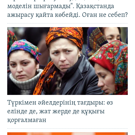
моделін шығармады". Қазақстанда
ажырасу қайта көбейді. Оған не себеп?
Түркімен әйелдерінің тағдыры: өз
елінде де, жат жерде де құқығы
қорғалмаған