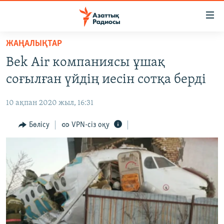
Accessibility
links
Skip
ЖАҢАЛЫҚТАР
to
ЖАҢАЛЫҚТАР
Bek Аir компаниясы ұшақ
main
САЯСАТ
content
соғылған үйдің иесін сотқа берді
AZATTYQTV
Skip
to
10 ақпан 2020 жыл, 16:31
ҚАҢТАР ОҚИҒАСЫ
main
АДАМ ҚҰҚЫҚТАРЫ
Бөлісу
VPN-сіз оқу
Navigation
Skip
ӘЛЕУМЕТ
to
ӘЛЕМ
Search
АРНАЙЫ ЖОБАЛАР
Русский