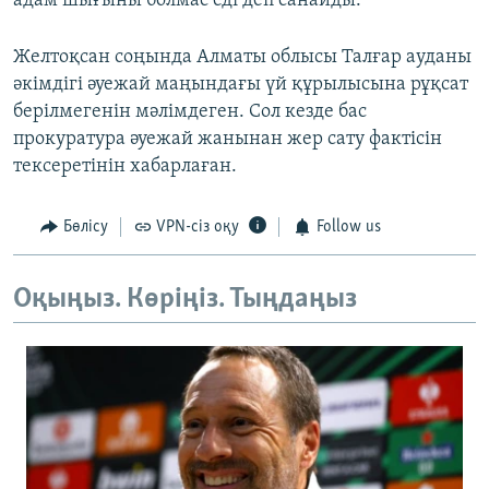
адам шығыны болмас еді деп санайды.
Желтоқсан соңында Алматы облысы Талғар ауданы
әкімдігі әуежай маңындағы үй құрылысына рұқсат
берілмегенін мәлімдеген. Сол кезде бас
прокуратура әуежай жанынан жер сату фактісін
тексеретінін хабарлаған.
Бөлісу
VPN-сіз оқу
Follow us
Оқыңыз. Көріңіз. Тыңдаңыз