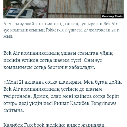
ЖАЗЫЛЫҢЫЗ
Алматы әуежайының маңында апатқа ұшыраған Bek Air
әуе компаниясының Fokker-100 ұшағы. 27 желтоқсан 2019
Басқа тілдерде
жыл.
Bek Аir компаниясының ұшағы соғылған үйдің
иесінің үстінен сотқа шағым түсті. Оны әуе
компаниясы сотқа бергенін хабарлады.
«Мені 21 ақпанда сотқа шақырды. Мен бұған дейін
Bek Air компаниясының үстінен де шағым
түсіргенмін. Демек, олар мені қайыра сотқа беріп
отыр» деді үйдің иесі Ришат Қалибек Tengrinews
сайтына.
Қалибек Facebook желісіне видео жариялап,