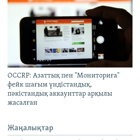
OCCRP: Азаттық пен "Мониториға"
фейк шағым үндістандық,
пәкістандық аккаунттар арқылы
жасалған
Жаңалықтар