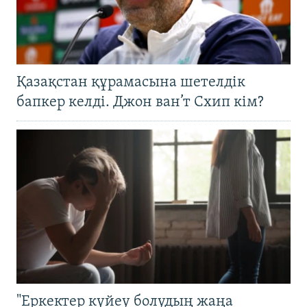
Қазақстан құрамасына шетелдік
бапкер келді. Джон ван’т Схип кім?
"Еркектер күйеу болудың жаңа