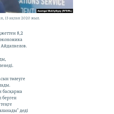
н, 13 ақпан 2020 жыл.
джеттен 8,2
қ экономика
 Айдапкелов.
ды,
ленеді.
асын төлеуге
лады.
н басқарма
п берген
 теңге
яланады" деді