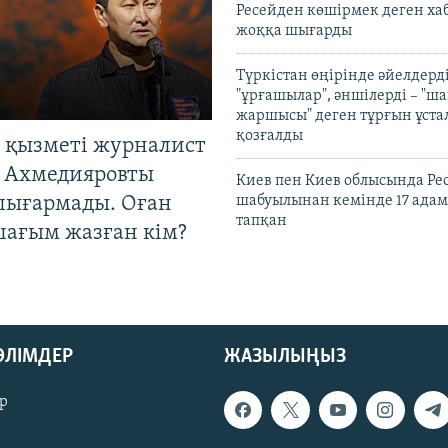
Ресейден көшірмек деген ха
жоққа шығарды
Түркістан өңірінде әйелдерді
"ұрғашылар", әншілерді – "
жаршысы" деген тұрғын ұстал
қозғалды
 қызметі журналист
 Ахмедияровты
Киев пен Киев облысында Рес
шығармады. Оған
шабуылынан кемінде 17 адам
тапқан
шағым жазған кім?
БӨЛІМДЕР
ЖАЗЫЛЫҢЫЗ
р