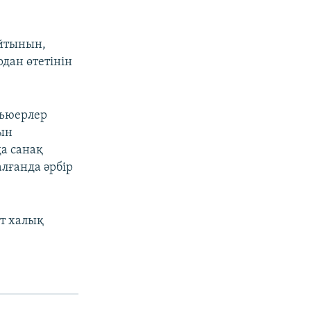
айтынын,
дан өтетінін
вьюерлер
ын
а санақ
алғанда әрбір
ет халық