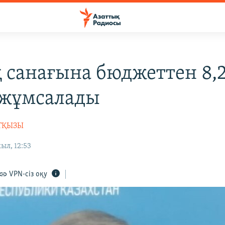
 санағына бюджеттен 8,
 жұмсалады
ИТҚЫЗЫ
ыл, 12:53
VPN-сіз оқу