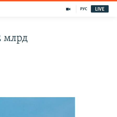
LIVE
РУС
2 млрд