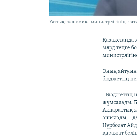
Ұлттық экономика министрлігінің стати
Қазақстанда 
млрд теңге б
министрлігін
Оның айтуынш
бюджеттің нег
- Бюджеттің н
жұмсалады. Б
Ақпараттық ж
ашылады, - д
Нұрболат Айд
қаражат бөлі