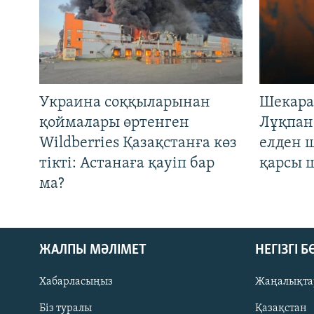
Украина соққыларынан
Шекара
қоймалары өртенген
Лұқпан
Wildberries Қазақстанға көз
елден 
тікті: Астанаға қауіп бар
қарсы 
ма?
ЖАЛПЫ МӘЛІМЕТ
НЕГІЗГІ 
Хабарласыңыз
Жаңалықта
Біз туралы
Қазақстан