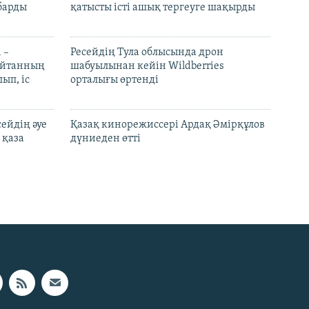
барды
қатысты істі ашық тергеуге шақырды
 –
Ресейдің Тула облысында дрон
шайтанның
шабуылынан кейін Wildberries
ып, іс
орталығы өртенді
ейдің әуе
Қазақ кинорежиссері Ардақ Әмірқұлов
 қаза
дүниеден өтті