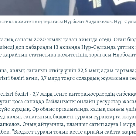
стика комитетінің төрағасы Нұрболат Айдапкелов. Нұр-Сұлта
халық санағы 2020 жылы қазан айында өтеді. Оған бю
өлінеді деп хабарлады 13 ақпанда Нұр-Сұлтанда ұлтты
е қарайтын статистика комитетінің төрағасы Нұрболат
а, халық санағын өткізу үшін 32,5 мың адам тартыла
ізгі бөлігі яғни, 3,7 млрд теңге солардың жұмысына тө
егізгі бөлігі - 3,7 млрд теңге интервьюерлердің еңбекқ
ұған қоса санаққа байланысты онлайн ресурстар жаса
үйе құрдық. Әр облыс орталығында халық санағы үші
еді халық санағының бюджеті туралы сұрақтарға жауа
апкелов. Оның айтуынша, планшет сатып алуға 1 млрд
нбек. "Бюджет туралы толық кесте арнайы сайтта жари