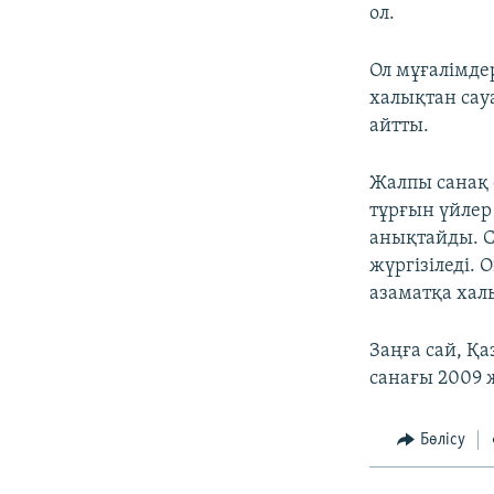
ол.
Ол мұғалімде
халықтан сау
айтты.
Жалпы санақ 
тұрғын үйлер
анықтайды. С
жүргізіледі. 
азаматқа хал
Заңға сай, Қа
санағы 2009 
Бөлісу