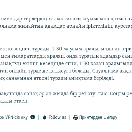
р мен дәрігерлердің халық санағы жұмысына қатысп
алнама жинайтын адамдар арнайы іріктелініп, курстар
екі кезеңнен тұрады. 1-30 маусым аралығында интер
 мен ғимараттарды аралап, онда тұратын адамдар сан
анақтың екінші кезеңінде яғни, 1-30 қазан аралығынд
Оған онлайн түрде де қатысуға болады. Сауалнама аяқт
ық санағынан өткені туралы анықтама беріледі.
зақстанда санақ әр он жылда бір рет өтуі тиіс. Соңғы р
жылы өткен.
VPN-сіз оқу
Follow us
Принтерден шығару