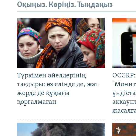
Оқыңыз. Көріңіз. Тыңдаңыз
Түркімен әйелдерінің
OCCRP:
тағдыры: өз елінде де, жат
"Монит
жерде де құқығы
үндіст
қорғалмаған
аккаун
жасалғ