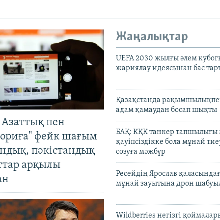
Жаңалықтар
UEFA 2030 жылғы әлем кубог
жариялау идеясынан бас та
Қазақстанда рақымшылықпен
адам қамаудан босап шықты
 Азаттық пен
БАҚ: КҚК танкер тапшылығы
ориға" фейк шағым
қауіпсіздікке бола мұнай тиеу
андық, пәкістандық
созуға мәжбүр
ттар арқылы
Ресейдің Ярослав қаласындағ
ан
мұнай зауытына дрон шабуы
Wildberries негізгі қоймала