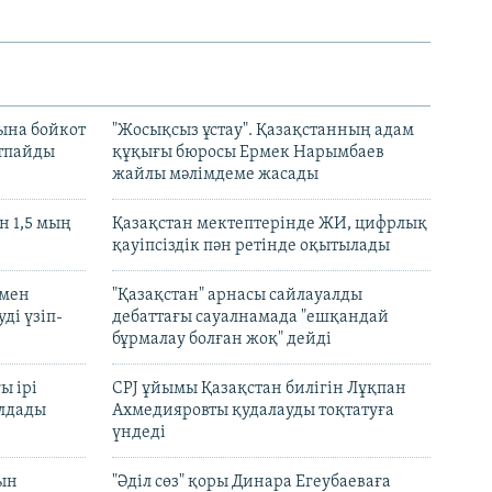
ына бойкот
"Жосықсыз ұстау". Қазақстанның адам
ртпайды
құқығы бюросы Ермек Нарымбаев
жайлы мәлімдеме жасады
 1,5 мың
Қазақстан мектептерінде ЖИ, цифрлық
қауіпсіздік пән ретінде оқытылады
 мен
"Қазақстан" арнасы сайлауалды
ді үзіп-
дебаттағы сауалнамада "ешқандай
бұрмалау болған жоқ" дейді
ы ірі
CPJ ұйымы Қазақстан билігін Лұқпан
лдады
Ахмедияровты қудалауды тоқтатуға
үндеді
рын
"Әділ сөз" қоры Динара Егеубаеваға