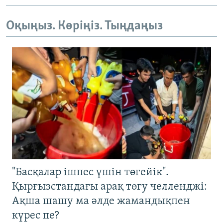
Оқыңыз. Көріңіз. Тыңдаңыз
"Басқалар ішпес үшін төгейік".
Қырғызстандағы арақ төгу челленджі:
Ақша шашу ма әлде жамандықпен
күрес пе?