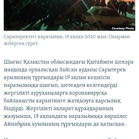
ЖАЗЫЛЫҢЫЗ
Басқа тілдерде
Сарытеректегі наразылық. 19 ақпан 2020 жыл. Оқырман
жіберген сурет.
Шығыс Қазақстан облысындағы Қытаймен шекара
маңында орналасқан Зайсан ауданы Сарытерек
ауылының тұрғындары 19 ақпан кешкісін
наразылыққа шығып, шетелден келгендерді
жергілікті ауруханаларға коронавирусқа
байланысты карантинге жатқызуға қарсылық
білдірді. Жергілікті ақпарат құралдарының
жазуынша, 19 ақпандағы наразылыққа көршілес
Айнабұлақ ауылының тұрғындары да қатысқан.