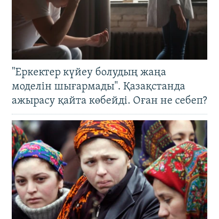
"Еркектер күйеу болудың жаңа
моделін шығармады". Қазақстанда
ажырасу қайта көбейді. Оған не себеп?