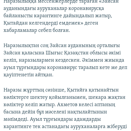
Наразылыққа мессенжерлерде тараған «Зайсан
ауданындағы ауруханалар коронавирусқа
байланысты карантинге дайындалып жатыр,
Қытайдан келгендерді емдемек» деген
хабарламалар себеп болған.
Наразылықтан соң Зайсан ауданының орталығы
Зайсан қаласына Шығыс Қазақстан облысы әкімі
келіп, наразылармен кездескен. Әкіммен жиында
ауыл тұрғындары коронавирус таралып кете ме деп
қауіптенетін айтқан.
Наразы жұрттың сөзінше, Қытайға қатынайтын
көліктерге шектеу қойылғанымен, шекара жақтан
көліктер келіп жатыр. Ахметов келесі аптаның
басына дейін бұл мәселені нақтылайтынын
мәлімдеді. Ауыл тұрғындары адамдарды
карантинге тек астанадағы ауруханаларға жіберуді