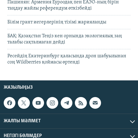
Пашинян: Армения Еуроодақ пен ЕАЭО-ның бірін
таңдау жайлы референдум өткізбейді
Білім грант иегерлерінің тізімі жарияланды
БАҚ: Қазақстан Теңіз кен орнында экологиялық заң
талабы сақталмаған дейді
Ресейдің Екатеринбург қаласында дрон шабуылынан
соң Wildberries қоймасы өртенді
ЖАЗЫЛЫҢЫЗ
ЖАЛПЫ МӘЛІМЕТ
НЕГІЗГІ БӨЛІМДЕР