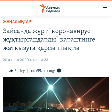
Accessibility
links
Skip
ЖАҢАЛЫҚТАР
to
ЖАҢАЛЫҚТАР
Зайсанда жұрт "коронавирус
main
САЯСАТ
content
жұқтырғандарды" карантинге
AZATTYQTV
Skip
жатқызуға қарсы шықты
to
ҚАҢТАР ОҚИҒАСЫ
main
20 ақпан 2020 жыл, 10:33
АДАМ ҚҰҚЫҚТАРЫ
Navigation
Skip
Бөлісу
VPN-сіз оқу
ӘЛЕУМЕТ
to
ӘЛЕМ
Search
АРНАЙЫ ЖОБАЛАР
Русский