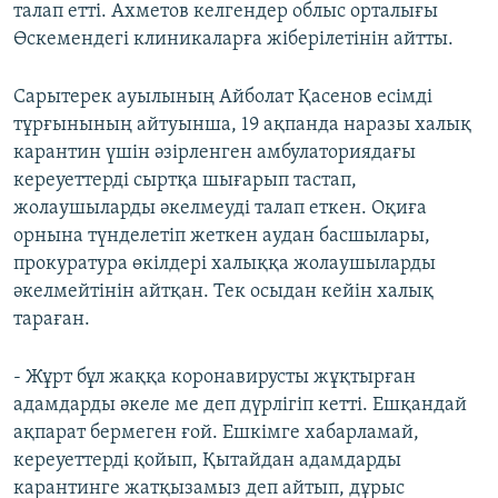
талап етті. Ахметов келгендер облыс орталығы
Өскемендегі клиникаларға жіберілетінін айтты.
Сарытерек ауылының Айболат Қасенов есімді
тұрғынының айтуынша, 19 ақпанда наразы халық
карантин үшін әзірленген амбулаториядағы
кереуеттерді сыртқа шығарып тастап,
жолаушыларды әкелмеуді талап еткен. Оқиға
орнына түнделетіп жеткен аудан басшылары,
прокуратура өкілдері халыққа жолаушыларды
әкелмейтінін айтқан. Тек осыдан кейін халық
тараған.
- Жұрт бұл жаққа коронавирусты жұқтырған
адамдарды әкеле ме деп дүрлігіп кетті. Ешқандай
ақпарат бермеген ғой. Ешкімге хабарламай,
кереуеттерді қойып, Қытайдан адамдарды
карантинге жатқызамыз деп айтып, дұрыс