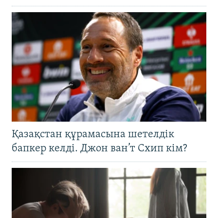
Қазақстан құрамасына шетелдік
бапкер келді. Джон ван’т Схип кім?