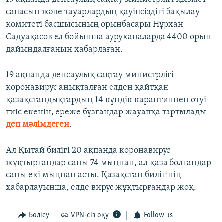
сапасын және тауарлардың қауіпсіздігі бақылау
комитеті басшысының орынбасары Нұрхан
Садуақасов ел бойынша ауруханаларда 4400 орын
дайындалғанын хабарлаған.
19 ақпанда денсаулық сақтау министрлігі
коронавирус анықталған елден қайтқан
қазақстандықтардың 14 күндік карантиннен өтуі
тиіс екенін, ереже бұзғандар жауапқа тартылады
деп мәлімдеген
.
Ал Қытай билігі 20 ақпанда коронавирус
жұқтырғандар саны 74 мыңнан, ал қаза болғандар
саны екі мыңнан асты. Қазақстан билігінің
хабарлауынша, елде вирус жұқтырғандар жоқ.
Бөлісу
VPN-сіз оқу
Follow us