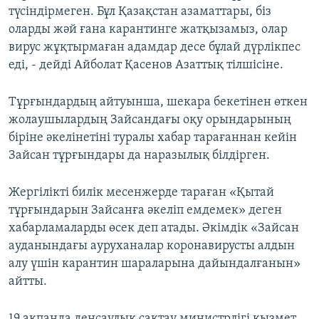
түсіндірмеген. Бұл Қазақстан азаматтары, біз
оларды жәй ғана карантинге жатқызамыз, олар
вирус жұқтырмаған адамдар десе бұлай дүрлікпес
еді, - дейді Айболат Қасенов Азаттық тілшісіне.
Тұрғындардың айтуынша, шекара бекетінен өткен
жолаушылардың Зайсандағы оқу орындарының
біріне әкелінетіні туралы хабар тарағаннан кейін
Зайсан тұрғындары да наразылық білдірген.
Жергілікті билік месенжерде тараған «Қытай
тұрғындарын Зайсанға әкеліп емдемек» деген
хабарламаларды өсек деп атады. Әкімдік «Зайсан
ауданындағы ауруханалар коронавирусты алдын
алу үшін карантин шараларына дайындалғанын»
айтты.
19 ақпанда денсаулық сақтау министрлігі қызмет