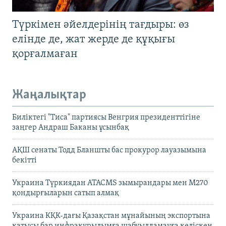
Түркімен әйелдерінің тағдыры: өз
елінде де, жат жерде де құқығы
қорғалмаған
Жаңалықтар
Биліктегі "Тиса" партиясы Венгрия президенттігіне
заңгер Андраш Баканы ұсынбақ
АҚШ сенаты Тодд Бланшты бас прокурор лауазымына
бекітті
Украина Түркиядан ATACMS зымырандары мен M270
қондырғыларын сатып алмақ
Украина КҚК-дағы Қазақстан мұнайының экспортына
қатысы бар инфрақұрылымға шабуылдамауға келіскен