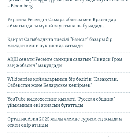
– Bloomberg
Украина Ресейдің Самара облысы мен Краснодар
аймағындағы мұнай зауытына шабуылдады
Қайрат Сатыбалдыға тиесілі "Байсат" базары бір
жылдан кейін аукционда сатылды
АҚШ сенаты Ресейге санкция салатын "Линдси Грэм
заң жобасын" мақұлдады
Wildberries қоймаларының бір бөлігін "Қазақстан,
Өзбекстан және Беларуське көшірмек"
YouTube видеохостинг қызметі "Русская община"
ұйымының екі арнасын бұғаттады
Орталық Азия 2025 жылы әлемде туризм ең жылдам
өскен өңір атанды