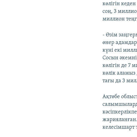
көлігін кеде
соң, 3 милли
миллион теңг
- Өзім заңгер
өнер адамдар
күні екі милл
Сосын әкемні
көлігін де 7 
көлік аламыз
тағы да 3 ми
Ақтөбе облыс
салымшыларды
кәсіпкерлікп
жарияланған.
келесімшарт 