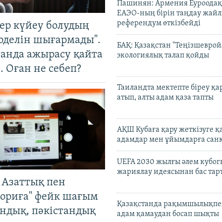
Пашинян: Армения Еуроодақ
ЕАЭО-ның бірін таңдау жай
референдум өткізбейді
тер күйеу болудың
оделін шығармады".
БАҚ: Қазақстан "Теңізшеврой
танда ажырасу қайта
экологиялық талап қойды
. Оған не себеп?
Таиландта мектепте біреу қа
атып, алты адам қаза тапты
АҚШ Кубаға қару жеткізуге қ
адамдар мен ұйымдарға сан
UEFA 2030 жылғы әлем кубог
жариялау идеясынан бас та
 Азаттық пен
ориға" фейк шағым
Қазақстанда рақымшылықпен
андық, пәкістандық
адам қамаудан босап шықты