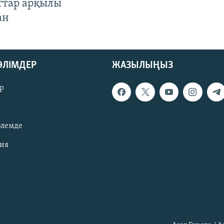
ттар арқылы
ан
БӨЛІМДЕР
ЖАЗЫЛЫҢЫЗ
р
әлемде
зия