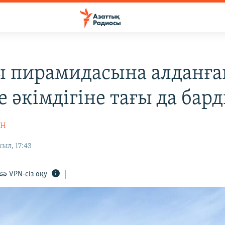
 пирамидасына алданға
е әкімдігіне тағы да бар
ІН
ыл, 17:43
VPN-сіз оқу