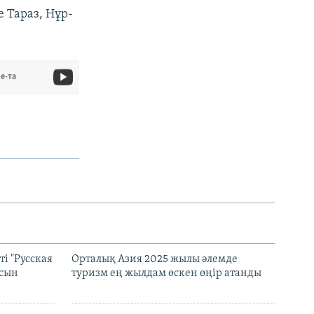
 Тараз, Нұр-
e-та
і "Русская
Орталық Азия 2025 жылы әлемде
асын
туризм ең жылдам өскен өңір атанды