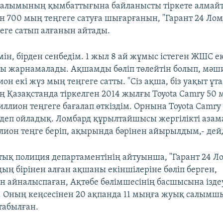
н алымының қымбаттығына байланысты тіркете алмай
он 700 мың теңгеге сатуға шығарғанын, "Гарант 24 Лом
еге сатып алғанын айтады.
мін, бірден сенбедім. 1 жыл 8 ай жұмыс істеген ЖШС е
ы жарнамалады. Ақшамды бөліп төлейтін болып, мәш
ион екі жүз мың теңгеге сатты. "Сіз ақша, біз уақыт ұта
ң Қазақстанда тіркелген 2014 жылғы Toyota Camry 50
миллион теңгеге бағалап өткіздім. Орнына Toyota Camr
 деп ойладық. Ломбард құрылтайшысы жергілікті азама
ллион теңге беріп, ақырында бәрінен айырылдым,- дейд
тық полиция департаментінің айтуынша, "Гарант 24 
ң бірінен алған ақшаны екіншілеріне бөліп берген,
ен айналыспаған, Ақтөбе бөлімшесінің басшысына ізде
 Оның кеңсесінен 20 ақпанда 11 мыңға жуық салым
табылған.