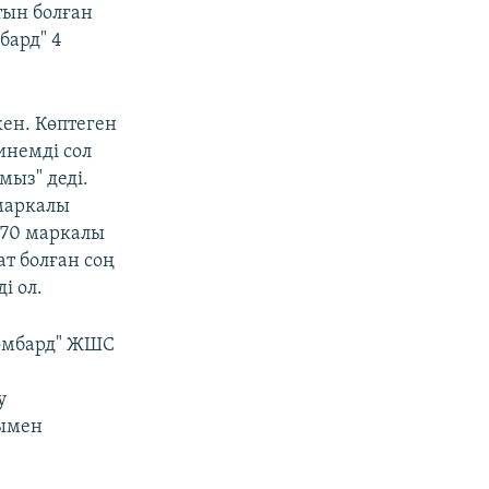
тын болған
бард" 4
кен. Көптеген
инемді сол
мыз" деді.
 маркалы
y 70 маркалы
т болған соң
і ол.
Ломбард" ЖШС
у
шымен