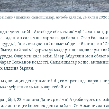
азылыққа шыққан салымшылар. Ақтөбе қаласы, 24 ақпан 2020
анда түстен кейін Ақтөбеде облысы әкімдігі алдына қа
 алданған салымшылар тағы да барды. Олар басшыл
құрды", "алаяқтықпен айналысты" деп айыпталған "Gol
 "Выгодный займ" қаржы ұйымдарынан ақшаларын қа
сұрады. Олармен қала әкімі Мавр Абдуллин мен облыс ә
арат Тоғжанов кездесті. Салымшылар кеше, ақпанның
ік алдына барған.
тық полиция департаментінің ғимаратында қаржы п
ым түсірген салымшылар көбейген.
ң бірі, 23 жастағы Данияр есімді Ақтөбе тұрғыны өзі
миллион теңге берешек деп санайды. Ол Армениядан ә