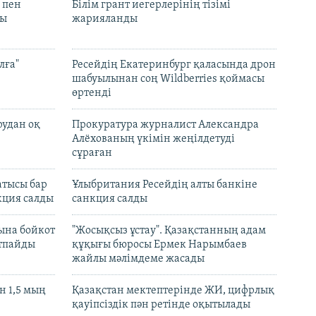
 пен
Білім грант иегерлерінің тізімі
лы
жарияланды
лға"
Ресейдің Екатеринбург қаласында дрон
шабуылынан соң Wildberries қоймасы
өртенді
рудан оқ
Прокуратура журналист Александра
Алёхованың үкімін жеңілдетуді
сұраған
атысы бар
Ұлыбритания Ресейдің алты банкіне
кция салды
санкция салды
ына бойкот
"Жосықсыз ұстау". Қазақстанның адам
ртпайды
құқығы бюросы Ермек Нарымбаев
жайлы мәлімдеме жасады
 1,5 мың
Қазақстан мектептерінде ЖИ, цифрлық
қауіпсіздік пән ретінде оқытылады