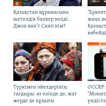
Қазақстан құрамасына
"Еркек
шетелдік бапкер келді.
жаңа м
Джон ван’т Схип кім?
Қазақс
көбейді
Түркімен әйелдерінің
OCCRP:
тағдыры: өз елінде де, жат
"Монит
жерде де құқығы
үндіст