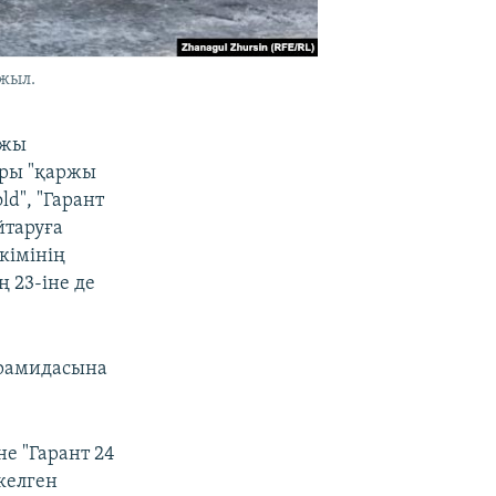
 жыл.
ржы
ары "қаржы
d", "Гарант
йтаруға
кімінің
 23-іне де
ирамидасына
не "Гарант 24
келген