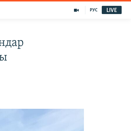
LIVE
РУС
ндар
ды