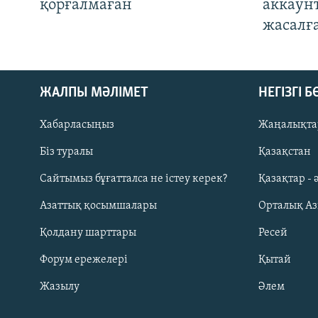
қорғалмаған
аккаун
жасалғ
ЖАЛПЫ МӘЛІМЕТ
НЕГІЗГІ 
Хабарласыңыз
Жаңалықта
Біз туралы
Қазақстан
Русский
Сайтымыз бұғатталса не істеу керек?
Қазақтар - 
Азаттық қосымшалары
Орталық А
ЖАЗЫЛЫҢЫЗ
Қолдану шарттары
Ресей
Форум ережелері
Қытай
Жазылу
Әлем
Басқа тілдерде