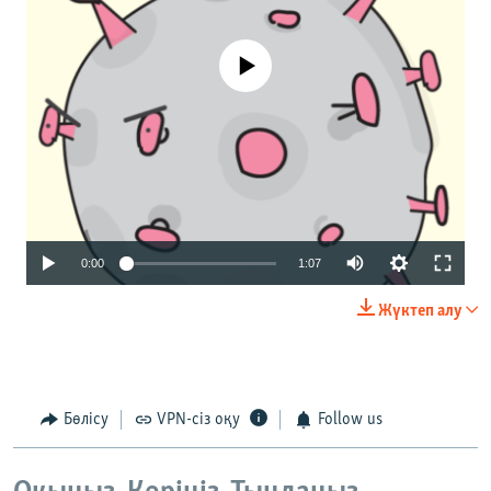
No media source currently available
Auto
0:00
1:07
270p
Жүктеп алу
360p
480p
1080p
Бөлісу
VPN-сіз оқу
Follow us
Auto
270p
360p
480p