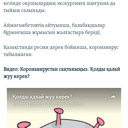
кезінде оқушылардың экскурсияға шығуына да
тыйым салынады.
Аймағамбетовтің айтуынша, балабақшалар
бұрынғыша жұмысын жалғастыра береді.
Қазақстанда ресми дерек бойынша, коронавирус
табылмаған.
Видео: Коронавирустан сақтаныңыз. Қолды қалай
жуу керек?
Қолды қалай жуу керек?
(c)
Азат Еуропа / Азаттық Радиосы