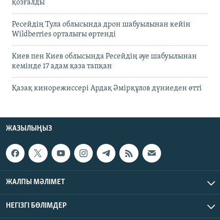
қозғалды
Ресейдің Тула облысында дрон шабуылынан кейін
Wildberries орталығы өртенді
Киев пен Киев облысында Ресейдің әуе шабуылынан
кемінде 17 адам қаза тапқан
Қазақ кинорежиссері Ардақ Әмірқұлов дүниеден өтті
ЖАЗЫЛЫҢЫЗ
ЖАЛПЫ МӘЛІМЕТ
НЕГІЗГІ БӨЛІМДЕР