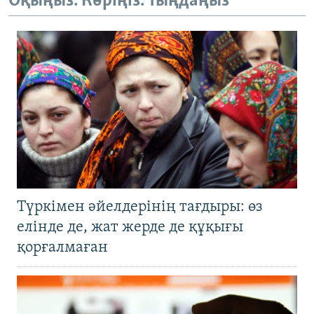
Оқыңыз. Көріңіз. Тыңдаңыз
1080p
Түркімен әйелдерінің тағдыры: өз
елінде де, жат жерде де құқығы
қорғалмаған