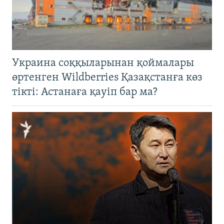
Украина соққыларынан қоймалары
өртенген Wildberries Қазақстанға көз
тікті: Астанаға қауіп бар ма?