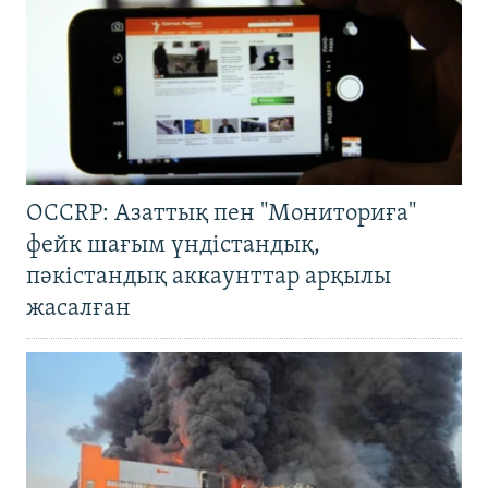
OCCRP: Азаттық пен "Мониториға"
фейк шағым үндістандық,
пәкістандық аккаунттар арқылы
жасалған