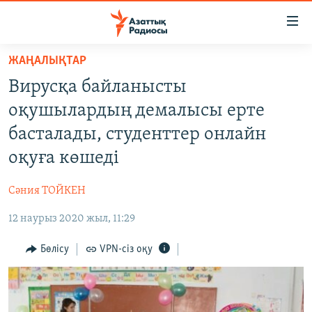
Accessibility
links
Skip
ЖАҢАЛЫҚТАР
to
ЖАҢАЛЫҚТАР
Вирусқа байланысты
main
САЯСАТ
content
оқушылардың демалысы ерте
AZATTYQTV
Skip
басталады, студенттер онлайн
to
ҚАҢТАР ОҚИҒАСЫ
оқуға көшеді
main
АДАМ ҚҰҚЫҚТАРЫ
Navigation
Сәния ТОЙКЕН
Skip
ӘЛЕУМЕТ
to
12 наурыз 2020 жыл, 11:29
ӘЛЕМ
Search
АРНАЙЫ ЖОБАЛАР
Бөлісу
VPN-сіз оқу
Русский