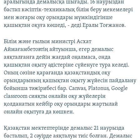
аралығында демалысқа шығады. 16 наурыздан
бастап кәсіптік-техникалық білім беру мекемелері
мен жоғары оқу орындары мүмкіндігінше
қашықтан оқуға көшеді, - деді Ералы Тоғжанов.
Білім және ғылым министрі Асхат
Аймағамбетовтің айтуынша, егер демалыс
аяқталғанға дейін жағдай оңалмаса, онда
қашықтан оқыту әдістеріне сүйенуге тура келеді.
Оның сөзіне қарағанда қазақстандық оқу
орындарының қашықтан оқыту жүйесін пайдалану
бойынша тәжірибесі бар. Canvas, Platonus, Google
classroom сияқты онлайн оқу жүйелерін
қолданатын кейбір оқу орындары жартылай
онлайн оқытуға да көшкен.
Қазақстан мектептерінде демалыс 21 наурызда
басталып, 2 сәуірде аяқталуы тиіс болған. Демалыс