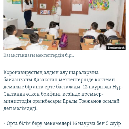
ЖАЗЫЛЫҢЫЗ
Басқа тілдерде
Қазақстандағы мектептердің бірі.
Коронавирустың алдын алу шараларына
байланысты Қазақстан мектептерінде көктемгі
демалыс бір апта ерте басталады. 12 наурызда Нұр-
Сұлтанда өткен брифинг кезінде премьер-
министрдің орынбасары Ералы Тоғжанов осылай
деп мәлімдеді.
- Орта білім беру мекемелері 16 наурыз бен 5 сәуір