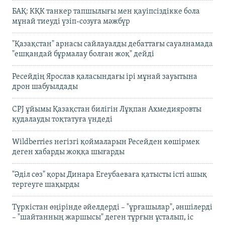
БАҚ: КҚК танкер тапшылығы мен қауіпсіздікке бола
мұнай тиеуді үзіп-созуға мәжбүр
"Қазақстан" арнасы сайлауалды дебаттағы сауалнамада
"ешқандай бұрмалау болған жоқ" дейді
Ресейдің Ярослав қаласындағы ірі мұнай зауытына
дрон шабуылдады
CPJ ұйымы Қазақстан билігін Лұқпан Ахмедияровты
қудалауды тоқтатуға үндеді
Wildberries негізгі қоймаларын Ресейден көшірмек
деген хабарды жоққа шығарды
"Әділ сөз" қоры Динара Егеубаеваға қатысты істі ашық
тергеуге шақырды
Түркістан өңірінде әйелдерді – "ұрғашылар", әншілерді
– "шайтанның жаршысы" деген тұрғын ұсталып, іс