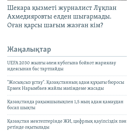
Шекара қызметі журналист Лұқпан
Ахмедияровты елден шығармады.
Оған қарсы шағым жазған кім?
Жаңалықтар
UEFA 2030 жылғы әлем кубогына бойкот жариялау
идеясынан бас тартпайды
"Жосықсыз ұстау". Қазақстанның адам құқығы бюросы
Ермек Нарымбаев жайлы мәлімдеме жасады
Қазақстанда рақымшылықпен 1,5 мың адам қамаудан
босап шықты
Қазақстан мектептерінде ЖИ, цифрлық қауіпсіздік пән
ретінде оқытылады