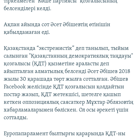
тіркелмеген "Көше партиясы" қозғалысының
белсенділері келді.
Ақпан айында сот Әсет Әбішевтің өтінішін
қабылдамаған еді.
Қазақстанда “экстремистік” деп танылып, тыйым
салынған "Қазақстанның демократиялық таңдауы"
қозғалысы (ҚДТ) қызметіне араласты деп
айыпталған алматылық белсенді Әсет Әбішев 2018
жылы 30 қарашада төрт жылға сотталған. Әбішев
Facebоok желісінде ҚДТ қозғалысын қолдайтын
постар жазып, ҚДТ жетекшісі, шетелге қашып
кеткен оппозициялық саясаткер Мұхтар Әблязовтің
хабарламаларымен бөліскен. Ол осы әрекеті үшін
сотталды.
Еуропапарламент былтырғы қарарында ҚДТ-ны