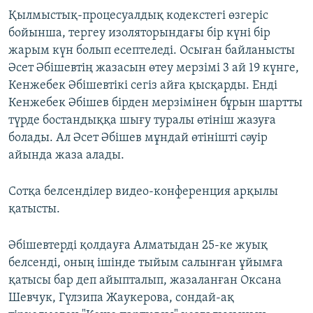
Қылмыстық-процесуалдық кодекстегі өзгеріс
бойынша, тергеу изоляторындағы бір күні бір
жарым күн болып есептеледі. Осыған байланысты
Әсет Әбішевтің жазасын өтеу мерзімі 3 ай 19 күнге,
Кенжебек Әбішевтікі сегіз айға қысқарды. Енді
Кенжебек Әбішев бірден мерзімінен бұрын шартты
түрде бостандыққа шығу туралы өтініш жазуға
болады. Ал Әсет Әбішев мұндай өтінішті сәуір
айында жаза алады.
Сотқа белсенділер видео-конференция арқылы
қатысты.
Әбішевтерді қолдауға Алматыдан 25-ке жуық
белсенді, оның ішінде тыйым салынған ұйымға
қатысы бар деп айыпталып, жазаланған Оксана
Шевчук, Гүлзипа Жаукерова, сондай-ақ