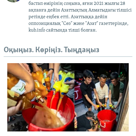
бастап өмірінің соңына, яғни 2021 жылғы 28
ақпанға дейін Азаттықтың Алматыдағы тілшісі
ретінде еңбек етті. Азаттыққа дейін
оппозициялық "Сөз" және "Азат" газеттерінде,
kub.info сайтында тілші болған.
Оқыңыз. Көріңіз. Тыңдаңыз