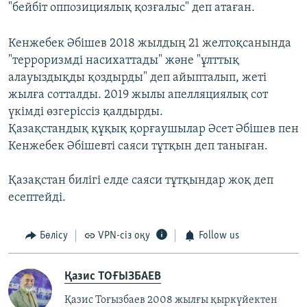
"бейбіт оппозициялық қозғалыс" деп атаған.
Кенжебек Әбішев 2018 жылдың 21 желтоқсанында
"терроризмді насихаттады" және "ұлттық
алауыздықды қоздырды" деп айыпталып, жеті
жылға сотталды. 2019 жылы апелляциялық сот
үкімді өзгеріссіз қалдырды.
Қазақстандық құқық қорғаушылар Әсет Әбішев пен
Кенжебек Әбішевті саяси тұтқын деп таныған.
Қазақстан билігі елде саяси тұтқындар жоқ деп
есептейді.
Бөлісу
VPN-сіз оқу
Follow us
Қазис ТОҒЫЗБАЕВ
Қазис Тоғызбаев 2008 жылғы қыркүйектен