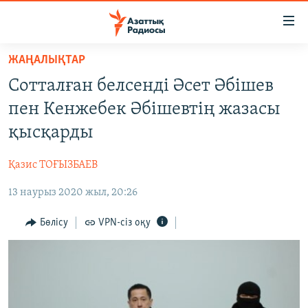
Accessibility
links
Skip
ЖАҢАЛЫҚТАР
to
ЖАҢАЛЫҚТАР
Сотталған белсенді Әсет Әбішев
main
САЯСАТ
content
пен Кенжебек Әбішевтің жазасы
AZATTYQTV
Skip
қысқарды
to
ҚАҢТАР ОҚИҒАСЫ
main
Қазис ТОҒЫЗБАЕВ
АДАМ ҚҰҚЫҚТАРЫ
Navigation
Skip
13 наурыз 2020 жыл, 20:26
ӘЛЕУМЕТ
to
ӘЛЕМ
Бөлісу
VPN-сіз оқу
Search
АРНАЙЫ ЖОБАЛАР
Русский