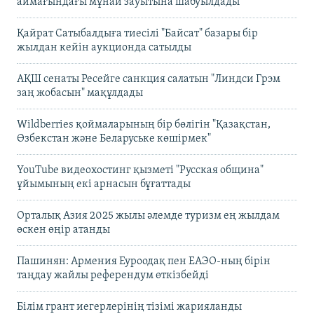
аймағындағы мұнай зауытына шабуылдады
Қайрат Сатыбалдыға тиесілі "Байсат" базары бір
жылдан кейін аукционда сатылды
АҚШ сенаты Ресейге санкция салатын "Линдси Грэм
заң жобасын" мақұлдады
Wildberries қоймаларының бір бөлігін "Қазақстан,
Өзбекстан және Беларуське көшірмек"
YouTube видеохостинг қызметі "Русская община"
ұйымының екі арнасын бұғаттады
Орталық Азия 2025 жылы әлемде туризм ең жылдам
өскен өңір атанды
Пашинян: Армения Еуроодақ пен ЕАЭО-ның бірін
таңдау жайлы референдум өткізбейді
Білім грант иегерлерінің тізімі жарияланды