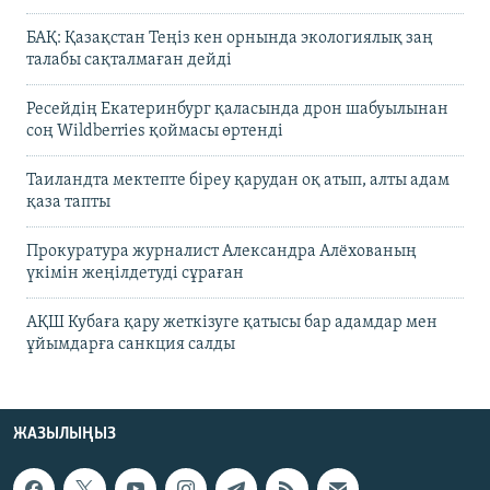
БАҚ: Қазақстан Теңіз кен орнында экологиялық заң
талабы сақталмаған дейді
Ресейдің Екатеринбург қаласында дрон шабуылынан
соң Wildberries қоймасы өртенді
Таиландта мектепте біреу қарудан оқ атып, алты адам
қаза тапты
Прокуратура журналист Александра Алёхованың
үкімін жеңілдетуді сұраған
АҚШ Кубаға қару жеткізуге қатысы бар адамдар мен
ұйымдарға санкция салды
ЖАЗЫЛЫҢЫЗ