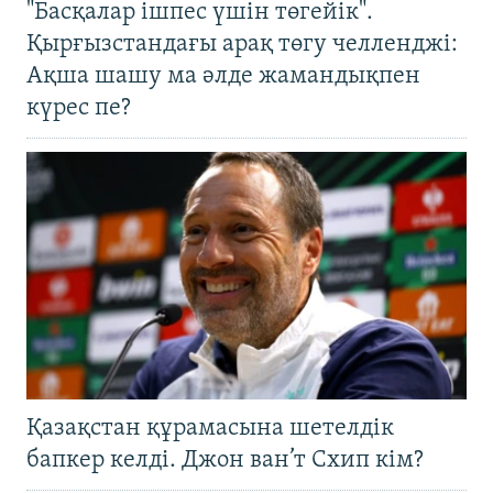
"Басқалар ішпес үшін төгейік".
Қырғызстандағы арақ төгу челленджі:
Ақша шашу ма әлде жамандықпен
күрес пе?
Қазақстан құрамасына шетелдік
бапкер келді. Джон ван’т Схип кім?