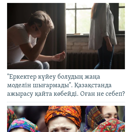
"Еркектер күйеу болудың жаңа
моделін шығармады". Қазақстанда
ажырасу қайта көбейді. Оған не себеп?