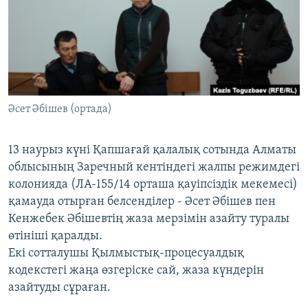
ЖАЗЫЛЫҢЫЗ
Басқа тілдерде
Әсет Әбішев (ортада)
13 наурыз күні Қапшағай қалалық сотында Алматы
облысының Заречный кентіндегі жалпы режимдегі
колонияда (ЛА-155/14 орташа қауіпсіздік мекемесі)
қамауда отырған белсенділер - Әсет Әбішев пен
Кенжебек Әбішевтің жаза мерзімін азайту туралы
өтініші қаралды.
Екі сотталушы Қылмыстық-процесуалдық
кодекстегі жаңа өзгеріске сай, жаза күндерін
азайтуды сұраған.