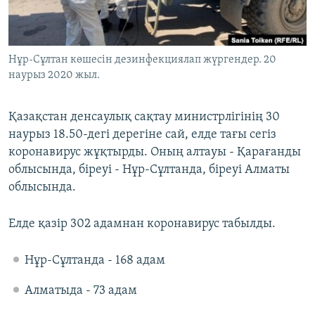
ЖАЗЫЛЫҢЫЗ
Нұр-Сұлтан көшесін дезинфекциялап жүргендер. 20
наурыз 2020 жыл.
Басқа тілдерде
Қазақстан денсаулық сақтау министрлігінің 30
наурыз 18.50-дегі дерегіне сай, елде тағы сегіз
коронавирус жұқтырды. Оның алтауы - Қарағанды
облысында, біреуі - Нұр-Сұлтанда, біреуі Алматы
облысында.
Елде қазір 302 адамнан коронавирус табылды.
Нұр-Сұлтанда - 168 адам
Алматыда - 73 адам