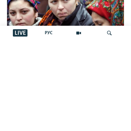
LIVE
РУС
Түркімен әйелдерінің тағдыры: өз
елінде де, жат жерде де құқығы
İздеу
қорғалмаған