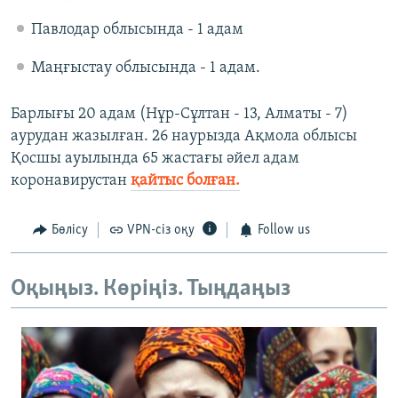
Павлодар облысында - 1 адам
Маңғыстау облысында - 1 адам.
Барлығы 20 адам (Нұр-Сұлтан - 13, Алматы - 7)
аурудан жазылған. 26 наурызда Ақмола облысы
Қосшы ауылында 65 жастағы әйел адам
коронавирустан
қайтыс болған.
Бөлісу
VPN-сіз оқу
Follow us
Оқыңыз. Көріңіз. Тыңдаңыз