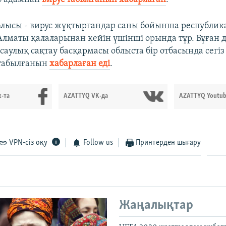
лысы - вирус жұқтырғандар саны бойынша республик
Алматы қалаларынан кейін үшінші орында тұр. Бұған 
саулық сақтау басқармасы облыста бір отбасында сегі
 табылғанын
хабарлаған еді
.
-та
AZATTYQ VK-да
AZATTYQ Youtub
VPN-сіз оқу
Follow us
Принтерден шығару
Жаңалықтар