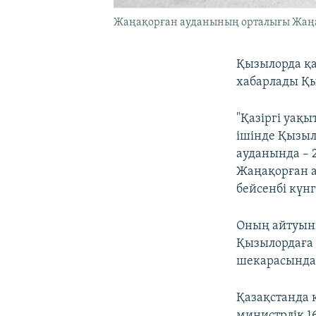
Жаңақорған ауданының орталығы Жаңақ
Қызылорда қ
хабарлады Қы
"Қазіргі уақ
ішінде Қызыл
ауданында – 2
Жаңақорған а
бейсенбі күнг
Оның айтуынш
Қызылордаға 
шекарасында ү
Қазақстанда 
министрлік 1