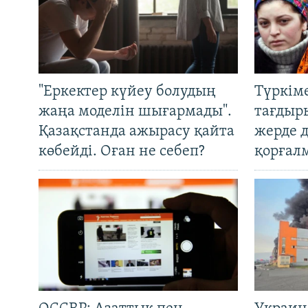
"Еркектер күйеу болудың
Түркім
жаңа моделін шығармады".
тағдыры
Қазақстанда ажырасу қайта
жерде 
көбейді. Оған не себеп?
қорғал