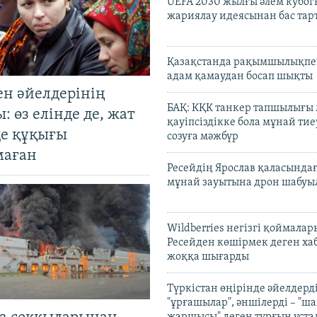
UEFA 2030 жылғы әлем кубог
жариялау идеясынан бас та
Қазақстанда рақымшылықпен
адам қамаудан босап шықты
ен әйелдерінің
БАҚ: КҚК танкер тапшылығы
: өз елінде де, жат
қауіпсіздікке бола мұнай тиеу
де құқығы
созуға мәжбүр
маған
Ресейдің Ярослав қаласындағ
мұнай зауытына дрон шабуы
Wildberries негізгі қоймала
Ресейден көшірмек деген ха
жоққа шығарды
Түркістан өңірінде әйелдерді
"ұрғашылар", әншілерді – "