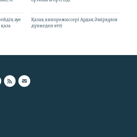
ып, іс
орталығы өртенді
ейдің әуе
Қазақ кинорежиссері Ардақ Әмірқұлов
 қаза
дүниеден өтті