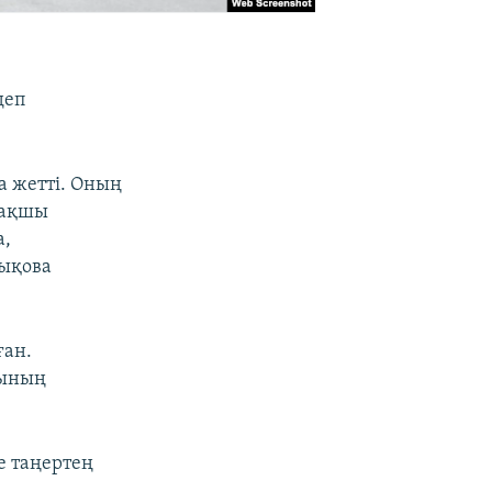
деп
а жетті. Оның
мақшы
а,
лықова
ған.
ғының
е таңертең