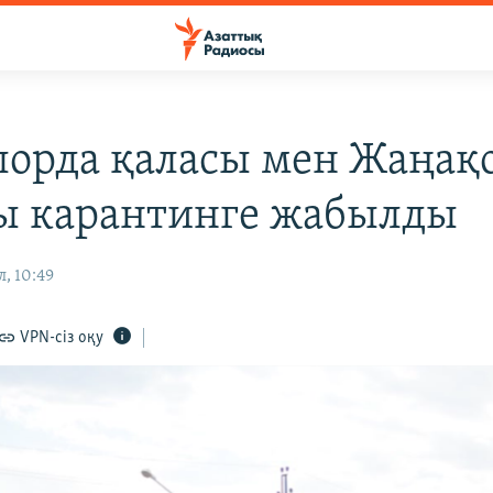
орда қаласы мен Жаңақ
ы карантинге жабылды
, 10:49
VPN-сіз оқу