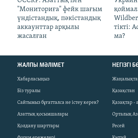
OCCRP: Азаттық пен
Украин
"Мониториға" фейк шағым
қоймал
үндістандық, пәкістандық
Wildber
аккаунттар арқылы
тікті: 
жасалған
ма?
ЖАЛПЫ МӘЛІМЕТ
НЕГІЗГІ 
Хабарласыңыз
Жаңалықта
Біз туралы
Қазақстан
Русский
Сайтымыз бұғатталса не істеу керек?
Қазақтар - 
Азаттық қосымшалары
Орталық А
ЖАЗЫЛЫҢЫЗ
Қолдану шарттары
Ресей
Форум ережелері
Қытай