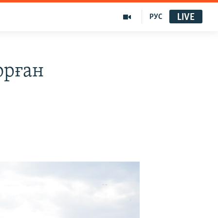
LIVE
РУС
орған