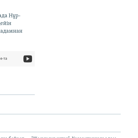
ада Нұр-
дейін
з адамнан
e-та