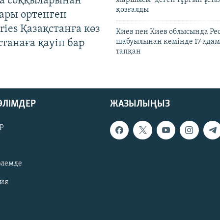
а соққыларынан
жаршысы" деген тұрғын ұстал
қозғалды
ары өртенген
ries Қазақстанға көз
Киев пен Киев облысында Рес
Астанаға қауіп бар
шабуылынан кемінде 17 адам
тапқан
БӨЛІМДЕР
ЖАЗЫЛЫҢЫЗ
р
әлемде
зия