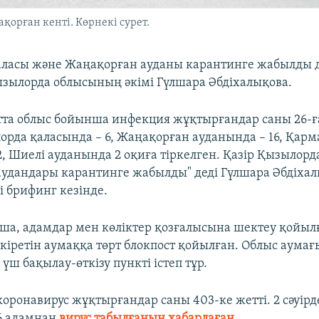
орған кенті. Көрнекі сурет.
аласы және Жаңақорған ауданы карантинге жабылды 
зылорда облысының әкімі Гүлшара Әбдіхалықова.
ытта облыс бойынша инфекция жұқтырғандар саны 26-ғ
орда қаласында – 6, Жаңақорған ауданында – 16, Қар
, Шиелі ауданында 2 оқиға тіркелген. Қазір Қызылорд
удандары карантинге жабылды" деді Гүлшара Әбдіха
і брифинг кезінде.
а, адамдар мен көліктер қозғалысына шектеу қойыл
кіретін аумаққа төрт блокпост қойылған. Облыс аума
ш бақылау-өткізу пункті істеп тұр.
коронавирус жұқтырғандар саны 403-ке жетті. 2 сәуірд
6 адамнан
вирус табылғанын хабарлаған
.