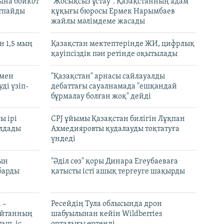
ына бойкот
"Жосықсыз ұстау". Қазақстанның адам
ртпайды
құқығы бюросы Ермек Нарымбаев
жайлы мәлімдеме жасады
 1,5 мың
Қазақстан мектептерінде ЖИ, цифрлық
қауіпсіздік пән ретінде оқытылады
 мен
"Қазақстан" арнасы сайлауалды
ді үзіп-
дебаттағы сауалнамада "ешқандай
бұрмалау болған жоқ" дейді
ы ірі
CPJ ұйымы Қазақстан билігін Лұқпан
лдады
Ахмедияровты қудалауды тоқтатуға
үндеді
рын
"Әділ сөз" қоры Динара Егеубаеваға
барды
қатысты істі ашық тергеуге шақырды
 –
Ресейдің Тула облысында дрон
шайтанның
шабуылынан кейін Wildberries