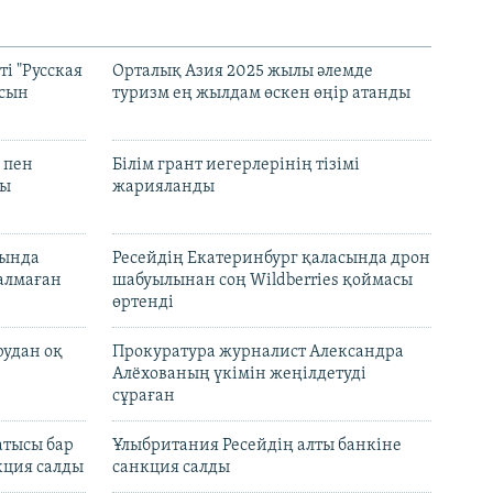
і "Русская
Орталық Азия 2025 жылы әлемде
асын
туризм ең жылдам өскен өңір атанды
 пен
Білім грант иегерлерінің тізімі
лы
жарияланды
нында
Ресейдің Екатеринбург қаласында дрон
талмаған
шабуылынан соң Wildberries қоймасы
өртенді
рудан оқ
Прокуратура журналист Александра
Алёхованың үкімін жеңілдетуді
сұраған
атысы бар
Ұлыбритания Ресейдің алты банкіне
кция салды
санкция салды