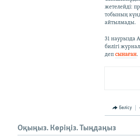
жетелейді: п
тобының күнд
айтылмады.
31 наурызда 
билігі журнал
деп
сынаған
.
Бөлісу
Оқыңыз. Көріңіз. Тыңдаңыз