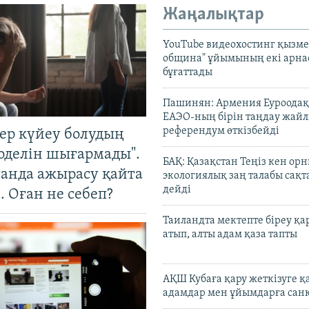
Жаңалықтар
YouTube видеохостинг қызмет
община" ұйымының екі арн
бұғаттады
Пашинян: Армения Еуроодақ
ЕАЭО-ның бірін таңдау жай
референдум өткізбейді
тер күйеу болудың
оделін шығармады".
БАҚ: Қазақстан Теңіз кен ор
танда ажырасу қайта
экологиялық заң талабы сақ
дейді
. Оған не себеп?
Таиландта мектепте біреу қа
атып, алты адам қаза тапты
АҚШ Кубаға қару жеткізуге қ
адамдар мен ұйымдарға сан