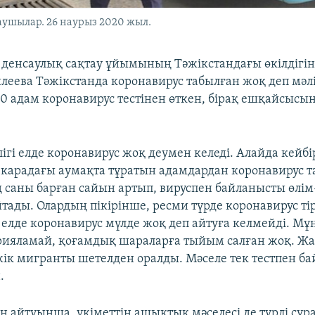
ушылар. 26 наурыз 2020 жыл.
 денсаулық сақтау ұйымының Тәжікстандағы өкілдігін
леева Тәжікстанда коронавирус табылған жоқ деп мәл
0 адам коронавирус тестінен өткен, бірақ ешқайсысын
лігі елде коронавирус жоқ деумен келеді. Алайда кей
арадағы аумақта тұратын адамдардан коронавирус 
 саны барған сайын артып, вируспен байланысты өлім
йтады. Олардың пікірінше, ресми түрде коронавирус ті
елде коронавирус мүлде жоқ деп айтуға келмейді. Мұн
рияламай, қоғамдық шараларға тыйым салған жоқ. Ж
ік мигранты шетелден оралды. Мәселе тек тестпен б
.
айтуынша, үкіметтің ашықтық мәселесі де түрлі сұр