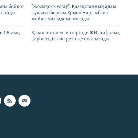
ына бойкот
"Жосықсыз ұстау". Қазақстанның адам
ртпайды
құқығы бюросы Ермек Нарымбаев
жайлы мәлімдеме жасады
 1,5 мың
Қазақстан мектептерінде ЖИ, цифрлық
қауіпсіздік пән ретінде оқытылады