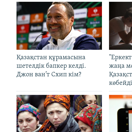
Қазақстан құрамасына
"Еркек
шетелдік бапкер келді.
жаңа м
Джон ван’т Схип кім?
Қазақс
көбейді