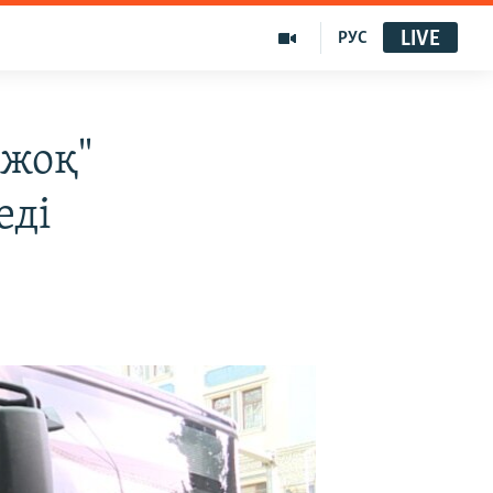
LIVE
РУС
 жоқ"
еді