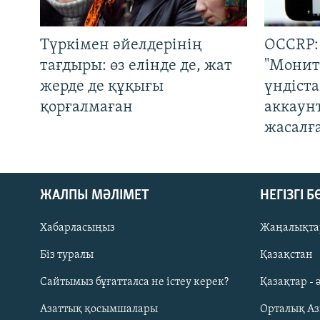
Түркімен әйелдерінің
OCCRP:
тағдыры: өз елінде де, жат
"Монит
жерде де құқығы
үндіст
қорғалмаған
аккаун
жасалғ
ЖАЛПЫ МӘЛІМЕТ
НЕГІЗГІ 
Хабарласыңыз
Жаңалықта
Біз туралы
Қазақстан
Русский
Сайтымыз бұғатталса не істеу керек?
Қазақтар - 
Азаттық қосымшалары
Орталық А
ЖАЗЫЛЫҢЫЗ