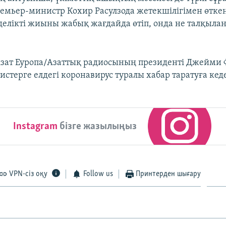
ремьер-министр Кохир Расулзода жетекшілігімен өтке
елікті жиыны жабық жағдайда өтіп, онда не талқыла
Азат Еуропа/Азаттық радиосының президенті Джейми 
истерге елдегі коронавирус туралы хабар таратуға кеде
Instagram
бізге жазылыңыз
VPN-сіз оқу
Follow us
Принтерден шығару