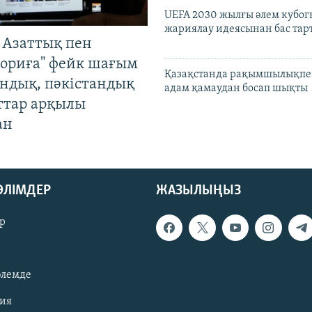
UEFA 2030 жылғы әлем кубог
жариялау идеясынан бас та
 Азаттық пен
ориға" фейк шағым
Қазақстанда рақымшылықпен
андық, пәкістандық
адам қамаудан босап шықты
ттар арқылы
ан
БӨЛІМДЕР
ЖАЗЫЛЫҢЫЗ
р
әлемде
зия