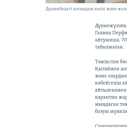
Душанбедегі қоғамдық көлік және жола
Дүниежүзілік
Галина Перфи
айтуынша, 70
табылмаған.
Тәжікстан би
Қытаймен шек
және олардың
көбейгенін а
айтылғанмен 
карантин жа
мыңдаған тәж
болуы мүмкін
Сыншылардың 