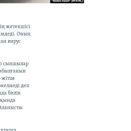
ің жетекшісі
імдеді. Оның
ан вирус
бір сыншылар
табылғанын
-жітім
ркелмеді деп
да билік
ақында
айланысты
ақтарға