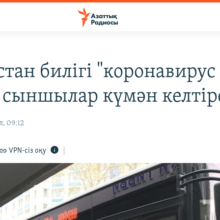
стан билігі "коронавирус
, сыншылар күмән келтір
, 09:12
VPN-сіз оқу