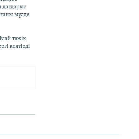
н дағдарыс
нғаны мүлде
Флай тәжік
ргі келтірді