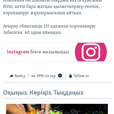
Компания басшылығы олардың вахта ауысымы
бітіп, кетіп бара жатқан қызметкерлер екенін,
коронавирус жұқтырмағанын айтқан.
Атырау облысында 131 адамнан коронавирус
табылған. 60 адам айыққан.
Instagram
бізге жазылыңыз
Бөлісу
VPN-сіз оқу
Follow us
Оқыңыз. Көріңіз. Тыңдаңыз