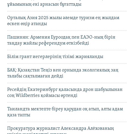
ұйымының екі арнасын бұғаттады
Орталық Азия 2025 жылы әлемде туризм ең жылдам
өскен өңір атанды
Пашинян: Армения Еуроодақ пен ЕАЭО-ның бірін
таңдау жайлы референдум өткізбейді
Білім грант иегерлерінің тізімі жарияланды
БАҚ: Қазақстан Теңіз кен орнында экологиялық заң
талабы сақталмаған дейді
Ресейдің Екатеринбург қаласында дрон шабуылынан
соң Wildberries қоймасы өртенді
Таиландта мектепте біреу қарудан оқ атып, алты адам
қаза тапты
Прокуратура журналист Александра Алёхованың