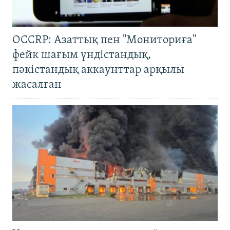
OCCRP: Азаттық пен "Мониториға"
фейк шағым үндістандық,
пәкістандық аккаунттар арқылы
жасалған