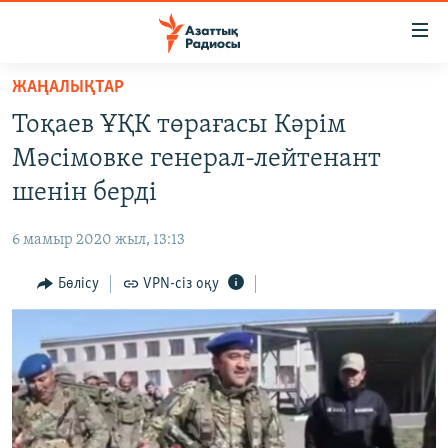
Accessibility
links
Skip
ЖАҢАЛЫҚТАР
to
ЖАҢАЛЫҚТАР
Тоқаев ҰҚК төрағасы Кәрім
main
САЯСАТ
content
Мәсімовке генерал-лейтенант
AZATTYQTV
Skip
шенін берді
to
ҚАҢТАР ОҚИҒАСЫ
main
6 мамыр 2020 жыл, 13:13
АДАМ ҚҰҚЫҚТАРЫ
Navigation
Skip
Бөлісу
VPN-сіз оқу
ӘЛЕУМЕТ
to
ӘЛЕМ
Search
АРНАЙЫ ЖОБАЛАР
Русский