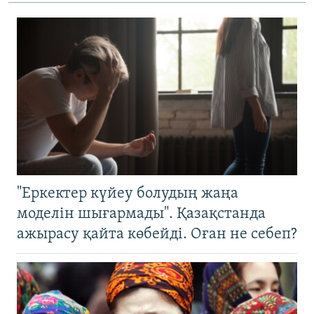
"Еркектер күйеу болудың жаңа
моделін шығармады". Қазақстанда
ажырасу қайта көбейді. Оған не себеп?