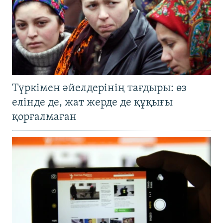
Түркімен әйелдерінің тағдыры: өз
елінде де, жат жерде де құқығы
қорғалмаған