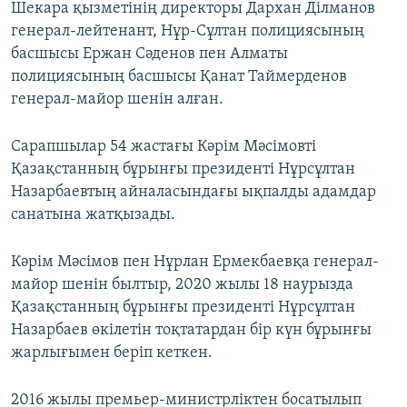
Шекара қызметінің директоры Дархан Ділманов
генерал-лейтенант, Нұр-Сұлтан полициясының
басшысы Ержан Сәденов пен Алматы
полициясының басшысы Қанат Таймерденов
генерал-майор шенін алған.
Сарапшылар 54 жастағы Кәрім Мәсімовті
Қазақстанның бұрынғы президенті Нұрсұлтан
Назарбаевтың айналасындағы ықпалды адамдар
санатына жатқызады.
Кәрім Мәсімов пен Нұрлан Ермекбаевқа генерал-
майор шенін былтыр, 2020 жылы 18 наурызда
Қазақстанның бұрынғы президенті Нұрсұлтан
Назарбаев өкілетін тоқтатардан бір күн бұрынғы
жарлығымен беріп кеткен.
2016 жылы премьер-министрліктен босатылып