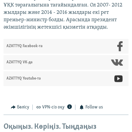
ҰҚК төрағалығына тағайындалған. Ол 2007- 2012
жылдары және 2014 - 2016 жылдары екі рет
премьер-министр болды. Арасында президент
әкімшілігінің жетекшісі қызметін атқарды.
AZATTYQ Facebook-та
AZATTYQ VK-да
AZATTYQ Youtube-та
Бөлісу
VPN-сіз оқу
Follow us
Оқыңыз. Көріңіз. Тыңдаңыз