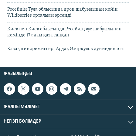
Ресейдің Тула облысында дрон шабуылынан кейін
Wildberries орталығы өртенді
Киев пен Киев облысында Ресейдің әуе шабуылынан
кемінде 17 адам қаза тапқан
Қазақ кинорежиссері Ардақ Әмірқұлов дүниеден өтті
ЖАЗЫЛЫҢЫЗ
ЖАЛПЫ МӘЛІМЕТ
НЕГІЗГІ БӨЛІМДЕР