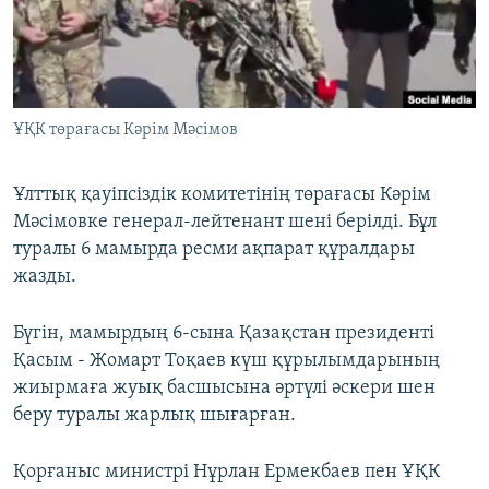
ЖАЗЫЛЫҢЫЗ
Басқа тілдерде
ҰҚК төрағасы Кәрім Мәсімов
Ұлттық қауіпсіздік комитетінің төрағасы Кәрім
Мәсімовке генерал-лейтенант шені берілді. Бұл
туралы 6 мамырда ресми ақпарат құралдары
жазды.
Бүгін, мамырдың 6-сына Қазақстан президенті
Қасым - Жомарт Тоқаев күш құрылымдарының
жиырмаға жуық басшысына әртүлі әскери шен
беру туралы жарлық шығарған.
Қорғаныс министрі Нұрлан Ермекбаев пен ҰҚК