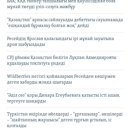
БАҚ: КҚК танкер тапшылығы мен қауіпсіздікке бола
мұнай тиеуді үзіп-созуға мәжбүр
"Қазақстан" арнасы сайлауалды дебаттағы сауалнамада
"ешқандай бұрмалау болған жоқ" дейді
Ресейдің Ярослав қаласындағы ірі мұнай зауытына
дрон шабуылдады
CPJ ұйымы Қазақстан билігін Лұқпан Ахмедияровты
қудалауды тоқтатуға үндеді
Wildberries негізгі қоймаларын Ресейден көшірмек
деген хабарды жоққа шығарды
"Әділ сөз" қоры Динара Егеубаеваға қатысты істі ашық
тергеуге шақырды
Түркістан өңірінде әйелдерді – "ұрғашылар", әншілерді
– "шайтанның жаршысы" деген тұрғын ұсталып, іс
қозғалды