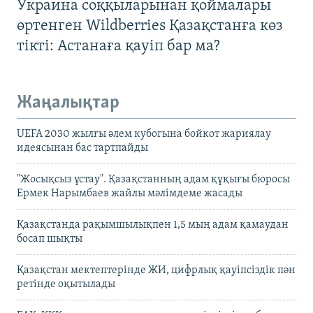
Украина соққыларынан қоймалары
өртенген Wildberries Қазақстанға көз
тікті: Астанаға қауіп бар ма?
Жаңалықтар
UEFA 2030 жылғы әлем кубогына бойкот жариялау
идеясынан бас тартпайды
"Жосықсыз ұстау". Қазақстанның адам құқығы бюросы
Ермек Нарымбаев жайлы мәлімдеме жасады
Қазақстанда рақымшылықпен 1,5 мың адам қамаудан
босап шықты
Қазақстан мектептерінде ЖИ, цифрлық қауіпсіздік пән
ретінде оқытылады