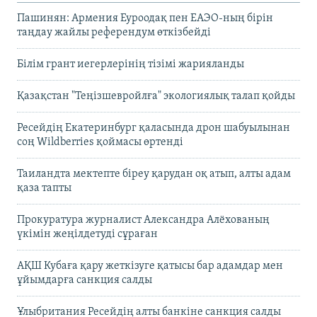
Пашинян: Армения Еуроодақ пен ЕАЭО-ның бірін
таңдау жайлы референдум өткізбейді
Білім грант иегерлерінің тізімі жарияланды
Қазақстан "Теңізшевройлға" экологиялық талап қойды
Ресейдің Екатеринбург қаласында дрон шабуылынан
соң Wildberries қоймасы өртенді
Таиландта мектепте біреу қарудан оқ атып, алты адам
қаза тапты
Прокуратура журналист Александра Алёхованың
үкімін жеңілдетуді сұраған
АҚШ Кубаға қару жеткізуге қатысы бар адамдар мен
ұйымдарға санкция салды
Ұлыбритания Ресейдің алты банкіне санкция салды