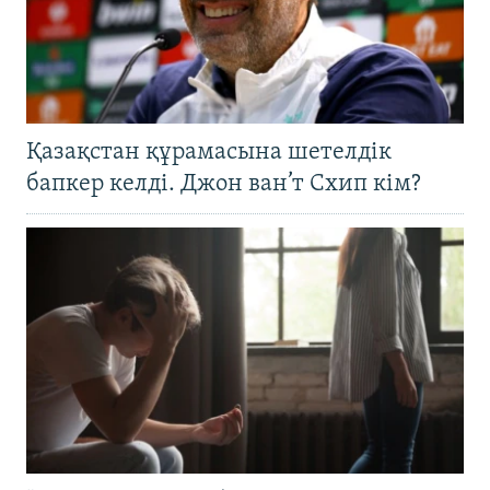
Қазақстан құрамасына шетелдік
бапкер келді. Джон ван’т Схип кім?