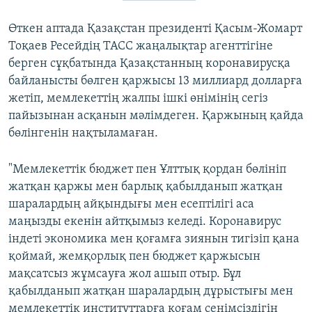
Өткен аптада Қазақстан президенті Қасым-Жомарт
Тоқаев Ресейдің ТАСС жаңалықтар агенттігіне
берген сұқбатында Қазақстанның коронавирусқа
байланысты бөлген қаржысы 13 миллиард долларға
жетіп, мемлекеттің жалпы ішкі өнімінің сегіз
пайызынан асқанын мәлімдеген. Қаржының қайда
бөлінгенін нақтыламаған.
"Мемлекеттік бюджет пен Ұлттық қордан бөлініп
жатқан қаржы мен барлық қабылданып жатқан
шаралардың айқындығы мен есептілігі аса
маңызды екенін айтқымыз келеді. Коронавирус
індеті экономика мен қоғамға зиянын тигізіп қана
қоймай, жемқорлық пен бюджет қаржысын
мақсатсыз жұмсауға жол ашып отыр. Бұл
қабылданып жатқан шаралардың дұрыстығы мен
мемлекеттік институттарға қоғам сенімсіздігін