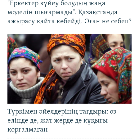
"Еркектер күйеу болудың жаңа
моделін шығармады". Қазақстанда
ажырасу қайта көбейді. Оған не себеп?
Түркімен әйелдерінің тағдыры: өз
елінде де, жат жерде де құқығы
қорғалмаған