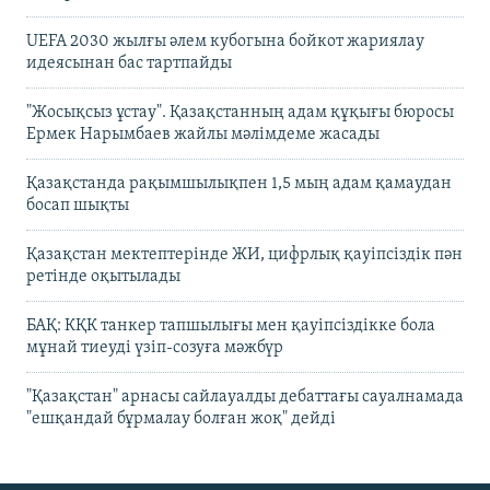
UEFA 2030 жылғы әлем кубогына бойкот жариялау
идеясынан бас тартпайды
"Жосықсыз ұстау". Қазақстанның адам құқығы бюросы
Ермек Нарымбаев жайлы мәлімдеме жасады
Қазақстанда рақымшылықпен 1,5 мың адам қамаудан
босап шықты
Қазақстан мектептерінде ЖИ, цифрлық қауіпсіздік пән
ретінде оқытылады
БАҚ: КҚК танкер тапшылығы мен қауіпсіздікке бола
мұнай тиеуді үзіп-созуға мәжбүр
"Қазақстан" арнасы сайлауалды дебаттағы сауалнамада
"ешқандай бұрмалау болған жоқ" дейді