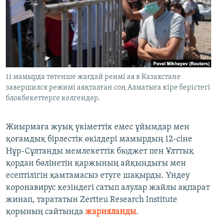
ЖАЗЫЛЫҢЫЗ
Басқа тілдерде
11 мамырда төтенше жағдай реимі ая в Казахстане
завершился режимі аяқталған соң Алматыға кіре берістегі
блокбекеттерге келгендер.
Жиырмаға жуық үкіметтік емес ұйымдар мен
қоғамдық бірлестік өкілдері мамырдың 12-сіне
Нұр-Сұлтанды мемлекеттік бюджет пен Ұлттық
қордан бөлінетін қаржының айқындығы мен
есептілігін қамтамасыз етуге шақырды. Үндеу
коронавирус кезіндегі сатып алулар жайлы ақпарат
жинап, тарататын Zertteu Research Institute
қорының сайтында
жарияланды
.