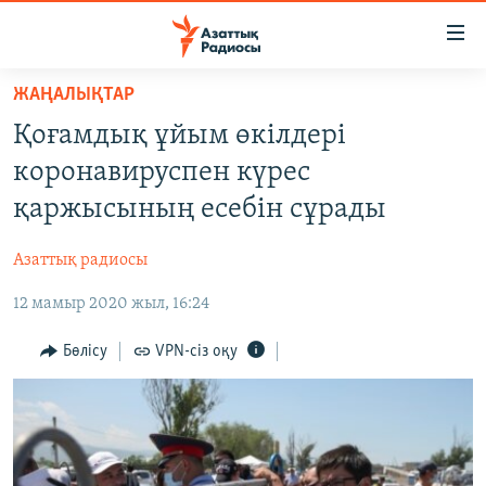
Accessibility
links
Skip
ЖАҢАЛЫҚТАР
to
ЖАҢАЛЫҚТАР
Қоғамдық ұйым өкілдері
main
САЯСАТ
content
коронавируспен күрес
AZATTYQTV
Skip
қаржысының есебін сұрады
to
ҚАҢТАР ОҚИҒАСЫ
main
Азаттық радиосы
АДАМ ҚҰҚЫҚТАРЫ
Navigation
Skip
12 мамыр 2020 жыл, 16:24
ӘЛЕУМЕТ
to
ӘЛЕМ
Бөлісу
VPN-сіз оқу
Search
АРНАЙЫ ЖОБАЛАР
Русский