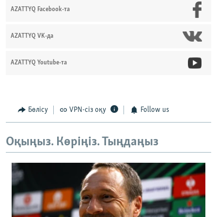
AZATTYQ Facebook-та
AZATTYQ VK-да
AZATTYQ Youtube-та
Бөлісу
VPN-сіз оқу
Follow us
Оқыңыз. Көріңіз. Тыңдаңыз