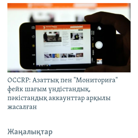
OCCRP: Азаттық пен "Мониториға"
фейк шағым үндістандық,
пәкістандық аккаунттар арқылы
жасалған
Жаңалықтар