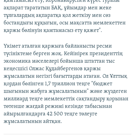
қамтамасыз ету; Коронавируспен күрес туралы
ақпарат тарататын БАҚ, ұйымдар мен жеке
тұлғалардың ақпаратқа қол жеткізу мен сөз
бостандығы құқығын, осы мақсатта мемлекеттен
қаржы бөлінуін қамтамасыз ету қажет".
Үкімет аталған қаржыға байланысты ресми
түсініктеме берген жоқ. Кейінірек президенттің
экономика мәселелері бойынша штаттан тыс
кеңесшісі Олжас Құдайбергенов қаржы
жұмсалатын негізгі бағыттарды атаған. Ол Ұлттық
қордан бөлінген 1,7 триллион теңге "бюджет
шығынын жабуға жұмсалатынын" және жүздеген
миллиард теңге мемлекеттік сақтандыру қорынан
төтенше жағдай режимі кезінде табысынан
айырылғандарға 42 500 теңге төлеуге
жұмсалатынын айтқан.