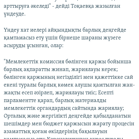
арттыруға әкеледі" - дейді Тоқаевқа жазылған
үндеуде.
Үндеу хат иелері айқындықты барлық деңгейде
қамтамасыз ету үшін бірнеше шараны жүзеге
асыруды ұсынған, олар:
"Мемлекеттік комиссия бөлінген қаржы бойынша
барлық ақпаратты жинап, жариялауы керек;
бөлінген қаржының негізділігі мен қажеттікке сай
екені туралы барлық көмек алушы қамтылған жан-
жақты есеп әзірлеп, жариялауы тиіс; Есепті
парламентте қарап, барлық материалды
мемлекеттік органдардың сайтында жариялау;
Орталық және жергілікті деңгейде қабылданатын
шешімдер мен бюджет қаржысын жарату процесін
азаматтық қоғам өкілдерінің бақылауын